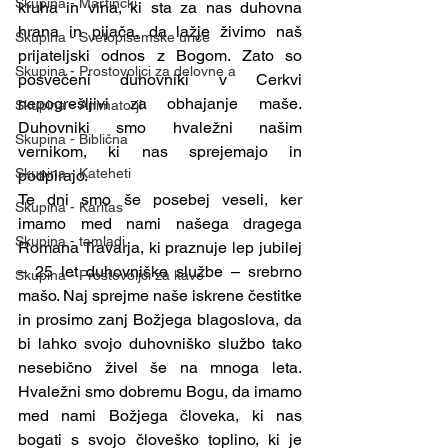
Skupina - Martinčki
kruha in vina, ki sta za nas duhovna 
hrana in pijača, da lažje živimo naš 
Skupina - Svetopisemske urice
prijateljski odnos z Bogom. Zato so 
Skupina - Prostovoljci za delovne a
posvečeni duhovniki v Cerkvi 
nepogrešljivi za obhajanje maše. 
Skupina - Animatorji
Duhovniki smo hvaležni našim 
Skupina - Biblična
vernikom, ki nas sprejemajo in 
Skupina - Kateheti
podpirajo.
Te dni smo še posebej veseli, ker 
Skupina - Karitas
imamo med nami našega dragega 
Skupina - tamladi
Romana Travarja, ki praznuje lep jubilej 
– 25 let duhovniške službe – srebrno 
Skupina - Prostovoljci za kavo
mašo. Naj sprejme naše iskrene čestitke 
in prosimo zanj Božjega blagoslova, da 
bi lahko svojo duhovniško službo tako 
nesebično živel še na mnoga leta. 
Hvaležni smo dobremu Bogu, da imamo 
med nami Božjega človeka, ki nas 
bogati s svojo človeško toplino, ki je 