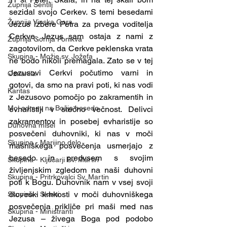
Župnija Šentilj
sezidal svojo Cerkev. S temi besedami 
Župnija Vinska Gora
Jezus izbere Petra za prvega voditelja 
Cerkve. Jezus sam ostaja z nami z 
Župnija Gornja Ponikva
zagotovilom, da Cerkve peklenska vrata 
Skupina - Možje sv. Jožefa
ne bodo nikoli premagala. Zato se v tej 
Jezusovi Cerkvi počutimo varni in 
Oznanila
gotovi, da smo na pravi poti, ki nas vodi 
Karitas
z Jezusovo pomočjo po zakramentih in 
Moj odmev na Božjo besedo
evharistiji v srečno večnost. Delivci 
zakramentov in posebej evharistije so 
Duhovna misel
posvečeni duhovniki, ki nas v moči 
Skupina - Marijino delo
mašniškega posvečenja usmerjajo z 
besedo in predvsem s svojim 
Skupina - Ključarji Sv. Martin
življenjskim zgledom na naši duhovni 
Skupina - Pritrkovalci Sv. Martin
poti k Bogu. Duhovnik nam v vsej svoji 
človeški krhkosti v moči duhovniškega 
Skupina - Skavti
posvečenja prikliče pri maši med nas 
Skupina - Ministranti
Jezusa – živega Boga pod podobo 