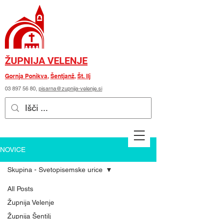
ŽUPNIJA VELENJE
Gornja Ponikva
,
Šentjanž
,
Št. Ilj
03 897 56 80
,
pisarna@zupnija-velenje.si
NOVICE
Skupina - Svetopisemske urice
All Posts
Župnija Velenje
Župnija Šentilj