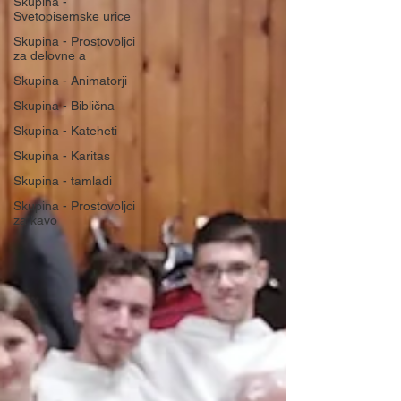
Skupina -
Svetopisemske urice
Skupina - Prostovoljci
za delovne a
Skupina - Animatorji
Skupina - Biblična
Skupina - Kateheti
Skupina - Karitas
Skupina - tamladi
Skupina - Prostovoljci
za kavo