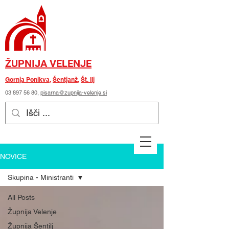
ŽUPNIJA VELENJE
Gornja Ponikva
,
Šentjanž
,
Št. Ilj
03 897 56 80
,
pisarna@zupnija-velenje.si
NOVICE
Skupina - Ministranti
All Posts
Župnija Velenje
Župnija Šentilj