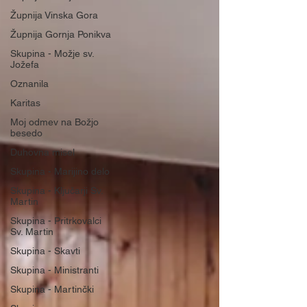
Župnija Vinska Gora
Župnija Gornja Ponikva
Skupina - Možje sv.
Jožefa
Oznanila
Karitas
Moj odmev na Božjo
besedo
Duhovna misel
Skupina - Marijino delo
Skupina - Ključarji Sv.
Martin
Skupina - Pritrkovalci
Sv. Martin
Skupina - Skavti
Skupina - Ministranti
Skupina - Martinčki