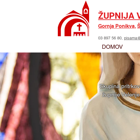
ŽUPNIJA 
Gornja Ponikva
,
Š
03 897 56 80,
pisarna@
DOMOV
Skupina pritrkov
župnije Velenj