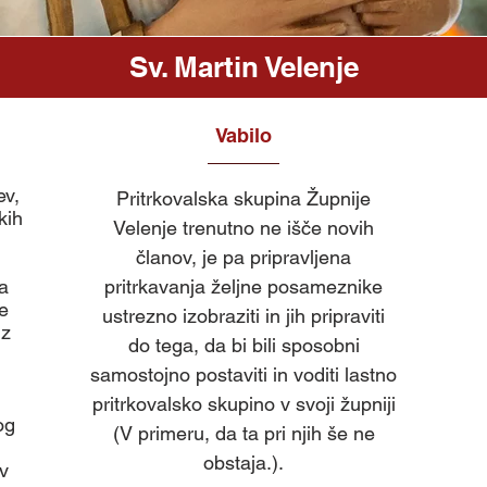
Sv. Martin Velenje
Vabilo
ev,
Pritrkovalska skupina Župnije
kih
Velenje trenutno ne išče novih
članov, je pa pripravljena
na
pritrkavanja željne posameznike
e
ustrezno izobraziti in jih pripraviti
 z
do tega, da bi bili sposobni
samostojno postaviti in voditi lastno
pritrkovalsko skupino v svoji župniji
og
(V primeru, da ta pri njih še ne
obstaja.).
 v