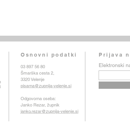
Osnovni podatki
Prijava 
Elektronski n
03 897 56 80
Šmarška cesta 2,
3320 Velenje
n
pisarna@zupnija-velenje.si
i
Odgovorna oseba:
Janko Rezar, župnik
janko.rezar@zupnija-velenje.si