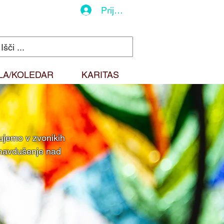
Prijava
LA/KOLEDAR
KARITAS
kujemo v zvonikih
 navdušenje nad