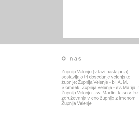
O nas
Župnijo Velenje (v fazi nastajanja)
sestavljajo tri dosedanje velenjske
župnije: Župnija Velenje - bl. A. M.
Slomšek, Župnija Velenje - sv. Marija i
Župnija Velenje - sv. Martin, ki so v faz
združevanja v eno župnijo z imenom
Župnija Velenje