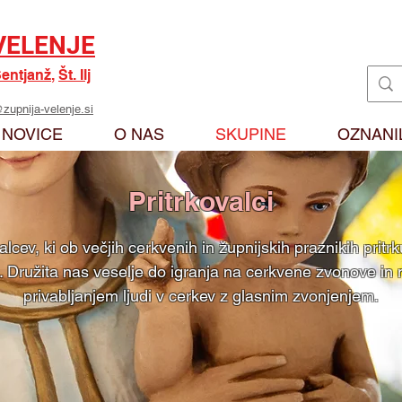
VELENJE
entjanž
,
Št. Ilj
zupnija-velenje.si
NOVICE
O NAS
SKUPINE
OZNANI
Pritrkovalci
alcev, ki ob večjih cerkvenih in župnijskih praznikih pritr
e. Družita nas veselje do igranja na cerkvene zvonove in
privabljanjem ljudi v cerkev z glasnim zvonjenjem.