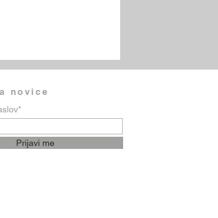
na novice
aslov*
Prijavi me