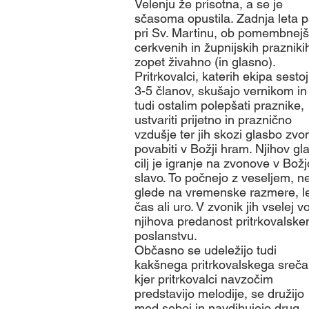
Velenju že prisotna, a se je
sčasoma opustila. Zadnja leta p
pri Sv. Martinu, ob pomembnejš
cerkvenih in župnijskih prazniki
zopet živahno (in glasno).
Pritrkovalci, katerih ekipa sestoji
3-5 članov, skušajo vernikom in
tudi ostalim polepšati praznike,
ustvariti prijetno in praznično
vzdušje ter jih skozi glasbo zvo
povabiti v Božji hram. Njihov gl
cilj je igranje na zvonove v Božj
slavo. To počnejo z veseljem, n
glede na vremenske razmere, le
čas ali uro. V zvonik jih vselej v
njihova predanost pritrkovalsk
poslanstvu.
Občasno se udeležijo tudi
kakšnega pritrkovalskega sreča
kjer pritrkovalci navzočim
predstavijo melodije, se družijo
med seboj in navdihujejo drug