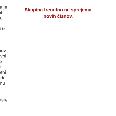
a je
Skupina trenutno ne sprejema
ih
novih članov.
h,
 iz
nov
avni
o
e
tni
odi
emu
nja,