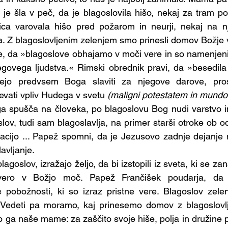
 - Ministranti
Skupina - Martinčki
Skupina - Sv
 je šla v peč, da je blagoslovila hišo, nekaj za tram po
rica varovala hišo pred požarom in neurji, nekaj na nj
a. Z blagoslovljenim zelenjem smo prinesli domov Božje 
lovne a
Skupina - Animatorji
Skupina - Biblična
e, da »blagoslove obhajamo v moči vere in so namenjeni
jegovega ljudstva.« Rimski obrednik pravi, da »besedila
čejo predvsem Boga slaviti za njegove darove, pros
na - tamladi
Skupina - Prostovoljci za kavo
evati vpliv Hudega v svetu 
(maligni potestatem in mund
 spušča na človeka, po blagoslovu Bog nudi varstvo in 
lov, tudi sam blagoslavlja, na primer starši otroke ob 
acijo ... Papež spomni, da je Jezusovo zadnje dejanje n
avljanje.
blagoslov, izražajo željo, da bi izstopili iz sveta, ki se za
 vero v Božjo moč. Papež Frančišek poudarja, da 
 pobožnosti, ki so izraz pristne vere. Blagoslov zelen
. Vedeti pa moramo, kaj prinesemo domov z blagoslovlj
 ga naše mame: za zaščito svoje hiše, polja in družine 