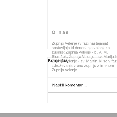
O nas
Župnijo Velenje (v fazi nastajanja)
sestavljajo tri dosedanje velenjske
župnije: Župnija Velenje - bl. A. M.
Slomšek, Župnija Velenje - sv. Marija i
Varni v Gospodovi družbi
Komentarji
Župnija Velenje - sv. Martin, ki so v faz
združevanja v eno župnijo z imenom
»Bodite pogumni! Jaz sem. Ne
Župnija Velenje
bojte se!« je evangelist Matej
zapisal po Petrovem križanju v
Napiši komentar ...
Rimu in po prvem splošnem
preganjanju kristjanov leta 64
(evangelij je nastal med leti 70 do
80 – po padcu Je