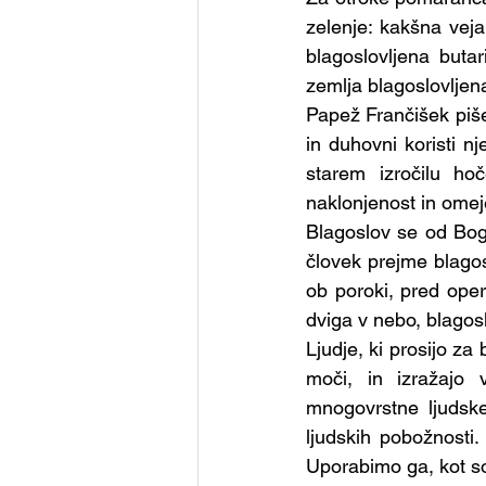
Skupina - Skavti
Skupina
zelenje: kakšna veja
blagoslovljena buta
zemlja blagoslovljen
Skupina - Prostovoljci za de
Papež Frančišek piš
in duhovni koristi n
starem izročilu ho
Skupina - Karitas
Skupi
naklonjenost in omej
Blagoslov se od Boga
človek prejme blagos
ob poroki, pred oper
dviga v nebo, blagosl
Ljudje, ki prosijo za 
moči, in izražajo
mnogovrstne ljudske
ljudskih pobožnosti
Uporabimo ga, kot so