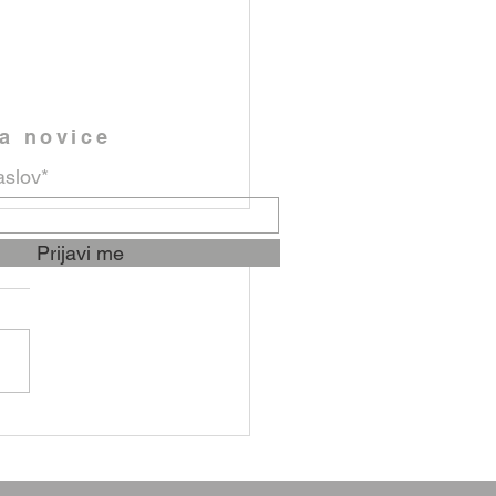
na novice
aslov*
gor tistemu, ki ni
Prijavi me
bil upanja«
d sv. Ane in sv. Joahima,
ovih starih staršev,
amo dan starih staršev in
lih. To je priložnost, da se z
ko hvaležnostjo spomnimo
 ki so nam podarili življenje,
cenl