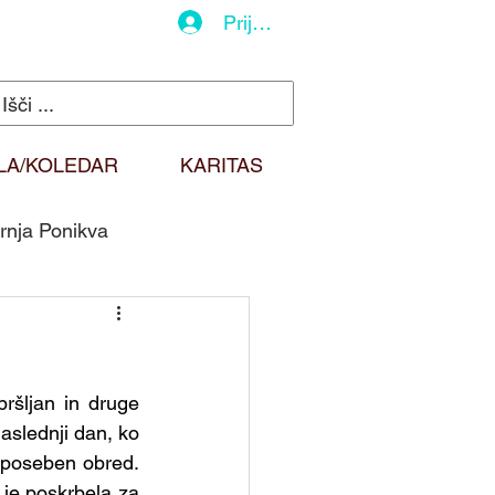
Prijava
LA/KOLEDAR
KARITAS
rnja Ponikva
do
Duhovna misel
šljan in druge 
Sv. Martin
aslednji dan, ko 
 poseben obred. 
je poskrbela za 