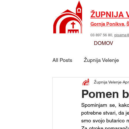
ŽUPNIJA 
Gornja Ponikva
,
Š
03 897 56 80,
pisarna@
DOMOV
All Posts
Župnija Velenje
Župnija Velenje
Apr
Skupina - Možje sv. Jožefa
Pomen bl
Spominjam se, kako 
Skupina - Marijino delo
potrebne stvari, da j
smo svojo butarico n
Za otroke pomaranča 