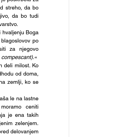
etopisemske urice
d streho, da bo 
ivo, da bo tudi 
varstvo.
Skupina - Kateheti
 hvaljenju Boga 
 blagoslovov po 
iti za njegovo 
o compescant)
.«
deli milost. Ko 
odhodu od doma, 
a zemlji, ko se 
naša le na lastne 
moramo ceniti 
ja je ena takih 
enim zelenjem. 
pred delovanjem 