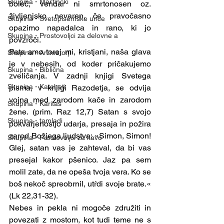
Skupina - Martinčki
boleč, vendar ni smrtonosen oz. 
življenjsko nevaren, če pravočasno 
Skupina - Svetopisemske urice
opazimo napadalca in rano, ki jo 
Skupina - Prostovoljci za delovne a
povzroči.
Peta smo torej mi, kristjani, naša glava 
Skupina - Animatorji
je v nebesih, od koder pričakujemo 
Skupina - Biblična
zveličanja. V zadnji knjigi Svetega 
Skupina - Kateheti
pisma, v knjigi Razodetja, se odvija 
vojna med zarodom kače in zarodom 
Skupina - Karitas
žene. (prim. Raz 12,7) Satan s svojo 
Skupina - tamladi
pokvarjenostjo udarja, presaja in požira 
zarod Božjega ljudstva: »Simon, Simon! 
Skupina - Prostovoljci za kavo
Glej, satan vas je zahteval, da bi vas 
presejal kakor pšenico. Jaz pa sem 
molil zate, da ne opeša tvoja vera. Ko se 
boš nekoč spreobrnil, utŕdi svoje brate.« 
(Lk 22,31-32).
Nebes in pekla ni mogoče združiti in 
povezati z mostom, kot tudi teme ne s 