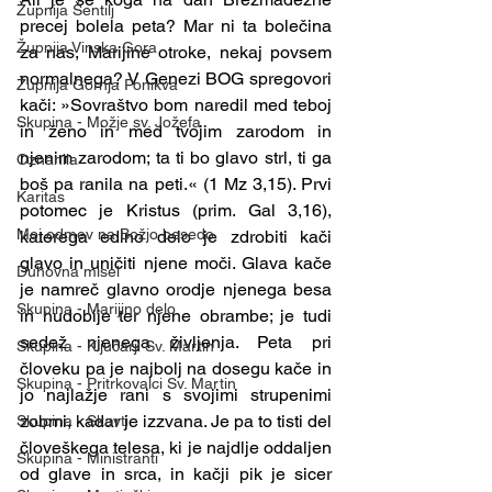
Župnija Šentilj
precej bolela peta? Mar ni ta bolečina 
Župnija Vinska Gora
za nas, Marijine otroke, nekaj povsem 
normalnega? V Genezi BOG spregovori 
Župnija Gornja Ponikva
kači: »Sovraštvo bom naredil med teboj 
Skupina - Možje sv. Jožefa
in ženo in med tvojim zarodom in 
njenim zarodom; ta ti bo glavo strl, ti ga 
Oznanila
boš pa ranila na peti.« (1 Mz 3,15). Prvi 
Karitas
potomec je Kristus (prim. Gal 3,16), 
Moj odmev na Božjo besedo
katerega edino delo je zdrobiti kači 
glavo in uničiti njene moči. Glava kače 
Duhovna misel
je namreč glavno orodje njenega besa 
Skupina - Marijino delo
in hudobije ter njene obrambe; je tudi 
sedež njenega življenja. Peta pri 
Skupina - Ključarji Sv. Martin
človeku pa je najbolj na dosegu kače in 
Skupina - Pritrkovalci Sv. Martin
jo najlažje rani s svojimi strupenimi 
zobmi, kadar je izzvana. Je pa to tisti del 
Skupina - Skavti
človeškega telesa, ki je najdlje oddaljen 
Skupina - Ministranti
od glave in srca, in kačji pik je sicer 