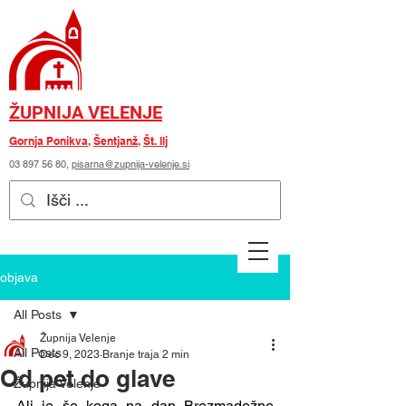
ŽUPNIJA VELENJE
Gornja Ponikva
,
Šentjanž
,
Št. Ilj
03 897 56 80
,
pisarna@zupnija-velenje.si
objava
All Posts
Župnija Velenje
All Posts
Dec 9, 2023
Branje traja 2 min
Od pet do glave
Župnija Velenje
Ali je še koga na dan Brezmadežne 