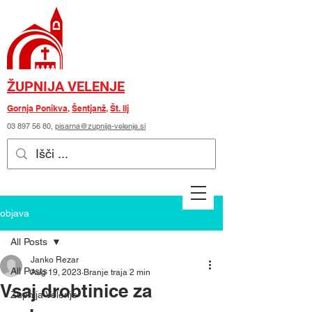
ŽUPNIJA VELENJE
Gornja Ponikva
,
Šentjanž
,
Št. Ilj
03 897 56 80
,
pisarna@zupnija-velenje.si
objava
All Posts
Janko Rezar
All Posts
Aug 19, 2023
Branje traja 2 min
Vsaj drobtinice za
Župnija Velenje