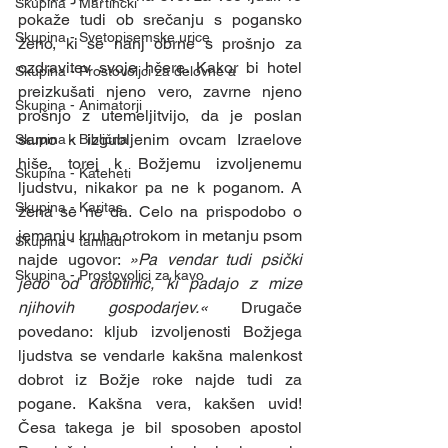
Skupina - Martinčki
pokaže tudi ob srečanju s pogansko 
Skupina - Svetopisemske urice
ženo, ki se nanj obrne s prošnjo za 
ozdravitev svoje hčere. Kakor bi hotel 
Skupina - Prostovoljci za delovne a
preizkušati njeno vero, zavrne njeno 
Skupina - Animatorji
prošnjo z utemeljitvijo, da je poslan 
samo k izgubljenim ovcam Izraelove 
Skupina - Biblična
hiše, torej k Božjemu izvoljenemu 
Skupina - Kateheti
ljudstvu, nikakor pa ne k poganom. A 
Skupina - Karitas
žena se ne da. Celo na prispodobo o 
jemanju kruha otrokom in metanju psom 
Skupina - tamladi
najde ugovor: 
»Pa vendar tudi psički 
Skupina - Prostovoljci za kavo
jedo od drobtinic, ki padajo z mize 
njihovih gospodarjev.«
 Drugače 
povedano: kljub izvoljenosti Božjega 
ljudstva se vendarle kakšna malenkost 
dobrot iz Božje roke najde tudi za 
pogane. Kakšna vera, kakšen uvid! 
Česa takega je bil sposoben apostol 