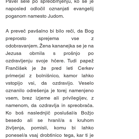
Pavel šele po spreobrnjenju, ko se je 
naposled odločil oznanjati evangelij 
poganom namesto Judom.
A preveč pavšalno bi bilo reči, da Bog 
preprosto sprejema vse z 
odobravanjem. Žena kananejka se je na 
Jezusa obrnila s prošnjo po 
ozdravljenju svoje hčere. Tudi papež 
Frančišek je že pred leti Cerkev 
primerjal z bolnišnico, kamor lahko 
vstopijo vsi, da ozdravijo. Veselo 
oznanilo odrešenja je torej namenjeno 
vsem, brez izjeme ali privilegijev, z 
namenom, da ozdravlja in spreobrača. 
Ko boš naslednjič poslušal/a Božjo 
besedo ali se hranil/a s kruhom 
življenja, pomisli, komu bi lahko 
ponesel/a vsaj drobtinico tega, kar ti je 