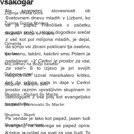
vsakogar
Župnija Šentilj
Na sprejemni slovesnosti ob 
Župnija Vinska Gora
Svetovnem dnevu mladih v Lizboni, ko 
Župnija Gornja Ponikva
se je papež Frančišek v začetku 
avgusta prvič v sklopu dogodkov srečal 
Skupina - Možje sv. Jožefa
z več kot pol milijona mladih, je dejal, 
Oznanila
da s(m)o vsi zbrani poklicani tja osebno, 
po imenu, takšni, kakršni smo. Potem je 
Karitas
nadaljeval: 
»V Cerkvi je prostor za vse, 
Moj odmev na Božjo besedo
za vse!« 
S to izjavo je pri svojih 
Duhovna misel
nasprotnikih izzval marsikatero kritiko, 
češ da odpira vrata in daje v Cerkvi 
Skupina - Marijino delo
prostor raznim vprašljivim skupinam in 
Skupina - Ključarji Sv. Martin
ideologijam z vse prej kot evangeljsko 
usmeritvijo. 
Skupina - Pritrkovalci Sv. Martin
Skupina - Skavti
Pa vendar je tako kot papež, jasen tudi 
Skupina - Ministranti
evangelij, na katerega se papež opira: 
Kristus je prišel na svet za vse ljudi. To 