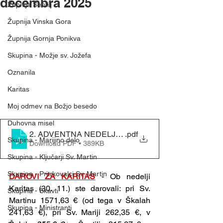
decembra 2025
Župnija Šentilj
Župnija Vinska Gora
Župnija Gornja Ponikva
Skupina - Možje sv. Jožefa
Oznanila
Karitas
Moj odmev na Božjo besedo
Duhovna misel
2. ADVENTNA NEDELJA - (7. 12. 2025)
.pdf
Skupina - Marijino delo
Download PDF • 389KB
Skupina - Ključarji Sv. Martin
Skupina - Pritrkovalci Sv. Martin
DAROVI ZA KARITAS
-
Ob nedelji 
Karitas (30. 11.) ste darovali: pri Sv. 
Skupina - Skavti
Martinu 1571,63 € (od tega v Škalah 
Skupina - Ministranti
241,63 €), pri Sv. Mariji 262,35 €, v 