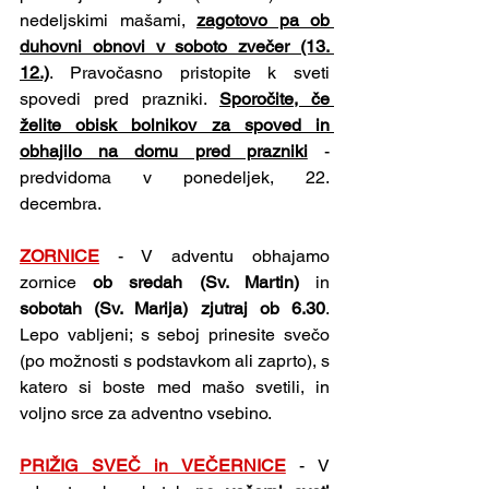
nedeljskimi mašami, 
zagotovo pa ob 
duhovni obnovi v soboto zvečer (13. 
12.)
. Pravočasno pristopite k sveti 
spovedi pred prazniki. 
Sporočite, če 
želite obisk bolnikov za spoved in 
obhajilo na domu pred prazniki
 - 
predvidoma v ponedeljek, 22. 
decembra.
ZORNICE
- V adventu obhajamo 
zornice 
ob sredah (Sv. Martin) 
in 
sobotah (Sv. Marija) zjutraj ob 6.30
. 
Lepo vabljeni; s seboj prinesite svečo 
(po možnosti s podstavkom ali zaprto), s 
katero si boste med mašo svetili, in 
voljno srce za adventno vsebino.
PRIŽIG SVEČ in VEČERNICE
- V 