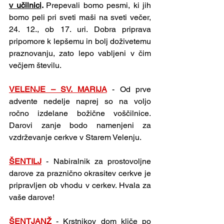
v učilnici
. 
Prepevali bomo pesmi, ki jih 
bomo peli pri sveti maši na sveti večer, 
24. 12., ob 17. uri. Dobra priprava 
pripomore k lepšemu in bolj doživetemu 
praznovanju, zato lepo vabljeni v čim 
večjem številu.
VELENJE – SV. MARIJA
 - Od prve 
advente nedelje naprej so na voljo 
ročno izdelane božične voščilnice. 
Darovi zanje bodo namenjeni za 
vzdrževanje cerkve v Starem Velenju.
ŠENTILJ
-
Nabiralnik za prostovoljne 
darove za praznično okrasitev cerkve je 
pripravljen ob vhodu v cerkev. Hvala za 
vaše darove!
ŠENTJANŽ
-
Krstnikov dom kliče po 