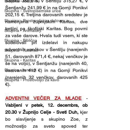
Šaleku 355,6 €, v Šentilju 315,27 €, v 
Skupina - Martinčki
Šentjanžu 241,99 € in na Gornji Ponikvi 
Skupina - Svetopisemske urice
202,15 €. Tretjina darovanih sredstev je 
Skupina - Prostovoljci za delovne a
namenjena župnijskim Karitas, dve 
tretjini pa škofijski Karitas. Bog povrni 
Skupina - Animatorji
za vaše darove. Hvala tudi vsem, ki ste 
Skupina - Biblična
sodelovali pri izdelavi in nakupu 
adventnih venčkov v Šentilju (narejenih 
Skupina - Kateheti
51, darovanih 871,4 €, nekaj venčkov je 
Skupina - Karitas
še na voljo), v Šentjanžu (narejenih 40, 
darovanih 412 €) in na Gornji Ponikvi 
Skupina - tamladi
(narejenih 32 venčkov, darovanih 425 
Skupina - Prostovoljci za kavo
€).
ADVENTNI VEČER ZA MLADE
 - 
Vabljeni v petek, 12. decembra, ob 
20.30 v Župnijo Celje - Sveti Duh, 
kjer 
bo slavljenje s skupino Zoe, z 
možnostjo za sveto spoved ter 