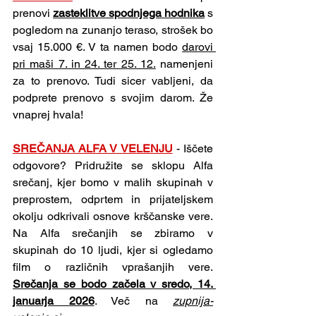
prenovi 
zasteklitve spodnjega hodnika
 s 
pogledom na zunanjo teraso, strošek bo 
vsaj 15.000 €. V ta namen bodo 
darovi 
pri maši 7. in 24. ter 25. 12.
 namenjeni 
za to prenovo. Tudi sicer vabljeni, da 
podprete prenovo s svojim darom. Že 
vnaprej hvala!
SREČANJA ALFA V VELENJU
 - Iščete 
odgovore? Pridružite se sklopu Alfa 
srečanj, kjer bomo v malih skupinah v 
preprostem, odprtem in prijateljskem 
okolju odkrivali osnove krščanske vere. 
Na Alfa srečanjih se zbiramo v 
skupinah do 10 ljudi, kjer si ogledamo 
film o različnih vprašanjih vere. 
Srečanja se bodo začela v sredo, 14. 
januarja 2026
. Več na 
zupnija-