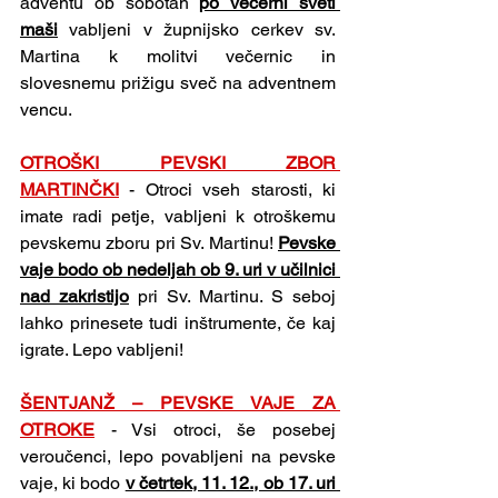
adventu ob sobotah 
po večerni sveti 
maši
 vabljeni v župnijsko cerkev sv. 
Martina k molitvi večernic in 
slovesnemu prižigu sveč na adventnem 
vencu.
OTROŠKI PEVSKI ZBOR 
MARTINČKI
 - Otroci vseh starosti, ki 
imate radi petje, vabljeni k otroškemu 
pevskemu zboru pri Sv. Martinu! 
Pevske 
vaje bodo ob nedeljah ob 9. uri v učilnici 
nad zakristijo
 pri Sv. Martinu. S seboj 
lahko prinesete tudi inštrumente, če kaj 
igrate. Lepo vabljeni!
ŠENTJANŽ – PEVSKE VAJE ZA 
OTROKE
 - Vsi otroci, še posebej 
veroučenci, lepo povabljeni na pevske 
vaje, ki bodo 
v četrtek, 11. 12., ob 17. uri 