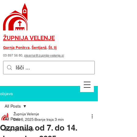
ŽUPNIJA VELENJE
Gornja Ponikva
,
Šentjanž
,
Št. Ilj
03 897 56 80
,
pisarna@zupnija-velenje.si
objava
All Posts
Župnija Velenje
All Posts
Dec 6, 2025
Branje traja 3 min
Oznanila od 7. do 14.
Župnija Velenje