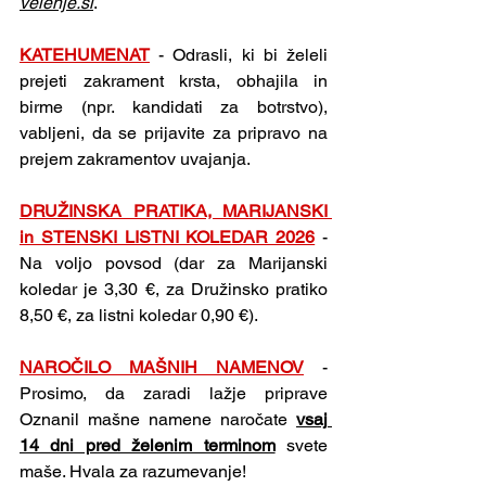
velenje.si
.
KATEHUMENAT
 - Odrasli, ki bi želeli 
prejeti zakrament krsta, obhajila in 
birme (npr. kandidati za botrstvo), 
vabljeni, da se prijavite za pripravo na 
prejem zakramentov uvajanja.
DRUŽINSKA PRATIKA, MARIJANSKI 
in STENSKI LISTNI KOLEDAR 2026
 - 
Na voljo povsod (dar za Marijanski 
koledar je 3,30 €, za Družinsko pratiko 
8,50 €, za listni koledar 0,90 €).
NAROČILO MAŠNIH NAMENOV
 - 
Prosimo, da zaradi lažje priprave 
Oznanil mašne namene naročate 
vsaj 
14 dni pred želenim terminom
 svete 
maše. Hvala za razumevanje!