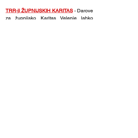
TRR-ji ŽUPNIJSKIH KARITAS
- Darove 
za župnijsko Karitas Velenje lahko 
nakažete na SI56 0284 3026 5696 081. 
Za Karitas Gornja Ponikva je TRR SI56 
0483 5000 3309 988, za Šentilj SI56 
6100 0001 3051 891, za Šentjanž na 
Vinski Gori SI56 0483 5000 3309 891 - 
povsod s pripisom: »karitas«. Bog 
povrni za vaše darove!
Župnija Velenje
Oznanila
Ogled vseh
Nedavne objave