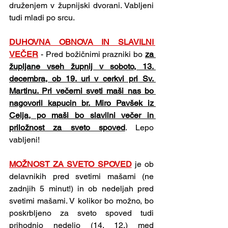
druženjem v župnijski dvorani. Vabljeni 
tudi mladi po srcu.
DUHOVNA OBNOVA IN SLAVILNI 
VEČER
 - Pred božičnimi prazniki bo 
za 
župljane vseh župnij v soboto, 13. 
decembra, ob 19. uri v cerkvi pri Sv. 
Martinu. Pri večerni sveti maši nas bo 
nagovoril kapucin br. Miro Pavšek iz 
Celja, po maši bo slavilni večer in 
priložnost za sveto spoved
. Lepo 
vabljeni!
MOŽNOST ZA SVETO SPOVED
 je ob 
delavnikih pred svetimi mašami (ne 
zadnjih 5 minut!) in ob nedeljah pred 
svetimi mašami. V kolikor bo možno, bo 
poskrbljeno za sveto spoved tudi 
prihodnjo nedeljo (14. 12.) med 