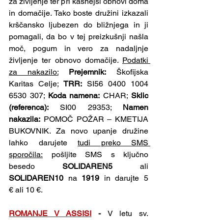
za življenje ter pri kasnejši obnovi doma 
in domačije. Tako boste družini izkazali 
krščansko ljubezen do bližnjega in ji 
pomagali, da bo v tej preizkušnji našla 
moč, pogum in vero za nadaljnje 
življenje ter obnovo domačije. 
Podatki 
za nakazilo:
Prejemnik:
 Škofijska 
Karitas Celje; 
TRR: 
SI56 0400 1004 
6530 307; 
Koda namena:
 CHAR; 
Sklic 
(referenca):
 SI00 29353; 
Namen 
nakazila:
 POMOČ POŽAR 
– 
KMETIJA 
BUKOVNIK. Za novo upanje družine 
lahko darujete 
tudi preko SMS 
sporočila:
 pošljite SMS s ključno 
besedo 
SOLIDAREN5
 ali 
SOLIDAREN10
 na 
1919
 in darujte 5 
€ ali 10 €.
ROMANJE V ASSISI
- 
V letu sv. 