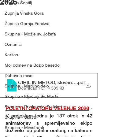
2026
Župnija Šentilj
Župnija Vinska Gora
Župnija Gornja Ponikva
Skupina - Možje sv. Jožefa
Oznanila
Karitas
Moj odmev na Božjo besedo
Duhovna misel
CIRIL IN METOD, slovanska apostola - (5. 7. 2026)
.pdf
Skupina - Marijino delo
Download PDF • 389KB
Skupina - Ključarji Sv. Martin
Skupina - Pritrkovalci Sv. Martin
POLETNI ORATORIJ VELENJE 2026
- 
V preteklem tednu je 137 otrok in 42 
Skupina - Skavti
animatorjev s spremljevalno ekipo 
Skupina - Ministranti
doživelo lep poletni oratorij, na katerem 