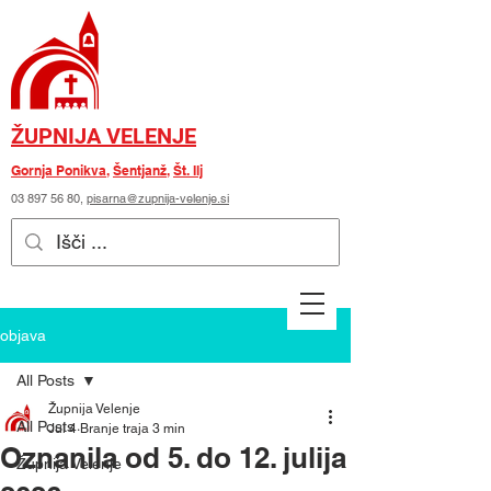
ŽUPNIJA VELENJE
Gornja Ponikva
,
Šentjanž
,
Št. Ilj
03 897 56 80
,
pisarna@zupnija-velenje.si
objava
All Posts
Župnija Velenje
All Posts
Jul 4
Branje traja 3 min
Oznanila od 5. do 12. julija
Župnija Velenje