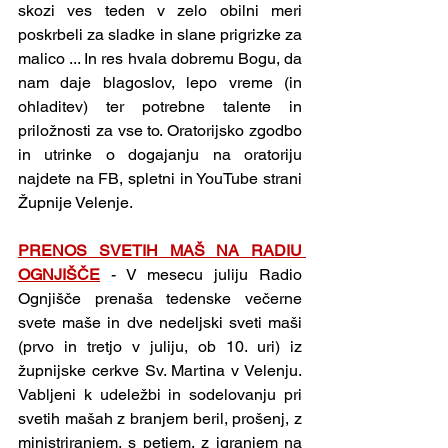
skozi ves teden v zelo obilni meri 
poskrbeli za sladke in slane prigrizke za 
malico ... In res hvala dobremu Bogu, da 
nam daje blagoslov, lepo vreme (in 
ohladitev) ter potrebne talente in 
priložnosti za vse to. Oratorijsko zgodbo 
in utrinke o dogajanju na oratoriju 
najdete na FB, spletni in YouTube strani 
Župnije Velenje.
PRENOS SVETIH MAŠ NA RADIU 
OGNJIŠČE
- V mesecu juliju Radio 
Ognjišče prenaša tedenske večerne 
svete maše in dve nedeljski sveti maši 
(prvo in tretjo v juliju, ob 10. uri) iz 
župnijske cerkve Sv. Martina v Velenju. 
Vabljeni k udeležbi in sodelovanju pri 
svetih mašah z branjem beril, prošenj, z 
ministriranjem, s petjem, z igranjem na 