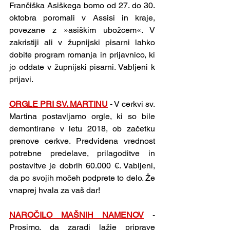
Frančiška Asiškega bomo od 27. do 30. 
oktobra poromali v Assisi in kraje, 
povezane z »asiškim ubožcem«. V 
zakristiji ali v župnijski pisarni lahko 
dobite program romanja in prijavnico, ki 
jo oddate v župnijski pisarni. Vabljeni k 
prijavi.
ORGLE PRI SV. MARTINU
 - V cerkvi sv. 
Martina postavljamo orgle, ki so bile 
demontirane v letu 2018, ob začetku 
prenove cerkve. Predvidena vrednost 
potrebne predelave, prilagoditve in 
postavitve je dobrih 60.000 €. Vabljeni, 
da po svojih močeh podprete to delo. Že 
vnaprej hvala za vaš dar!
NAROČILO MAŠNIH NAMENOV
 - 
Prosimo, da zaradi lažje priprave 