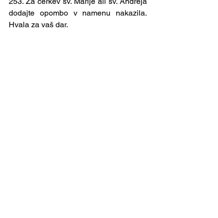
253. Za cerkev sv. Marije ali sv. Andreja 
dodajte opombo v namenu nakazila. 
Hvala za vaš dar.
Župnija Velenje
Oznanila
Ogled vseh
Nedavne objave