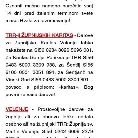
Oznanil mašne namene naročate vsaj 
14 dni pred želenim terminom svete 
maše. Hvala za razumevanje!
TRR-ji ŽUPNIJSKIH KARITAS
 - Darove 
za župnijsko Karitas Velenje lahko 
nakažete na SI56 0284 3026 5696 081. 
Za Karitas Gornja Ponikva je TRR SI56 
0483 5000 3309 988, za Šentilj SI56 
6100 0001 3051 891, za Šentjanž na 
Vinski Gori SI56 0483 5000 3309 891 – 
povsod s pripisom: »karitas«. Bog 
povrni za vaše darove!
VELENJE
 - Prostovoljne darove za 
župnije ali za obnovo lahko oddate 
osebno ali na župnijski TRR: Župnija sv. 
Martin Velenje, SI56 0242 6009 2279 