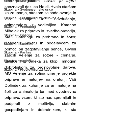
smo pod geslom 
»Živeti je lepo« 
Skupina - Martinčki
spoznavali deklico Heidi. Hvala staršem 
Skupina - Svetopisemske urice
za zaupanje, otrokom za sodelovanje in 
Skupina - Prostovoljci za delovne a
vse veselje ter navdušenje, 
animatorjem z voditeljico Katarino 
Skupina - Animatorji
Mihelak za pripravo in izvedbo oratorija, 
Skupina - Biblična
MAŠ Cateringu za prehrano in šotor, 
Gašperju Kokotu in sodelavcem za 
Skupina - Kateheti
pomoč pri zagotavljanju sence, Civilni 
Skupina - Karitas
zaščiti Velenje za šotore - členarje, 
gasilcem iz Šaleka za klopi, mnogim 
Skupina - tamladi
dobrotnikom za prostovoljne darove, 
Skupina - Prostovoljci za kavo
MO Velenje za sofinanciranje projekta 
priprave animatorjev na oratorij, Vidi 
Dolinšek za kuhanje za animatorje na 
šoli za animatorje ter med dvodnevno 
pripravo, vsem, ki ste nas spremljali in 
podpirali z molitvijo, skrbnim 
gospodinjam in dobrotnikom, ki ste 