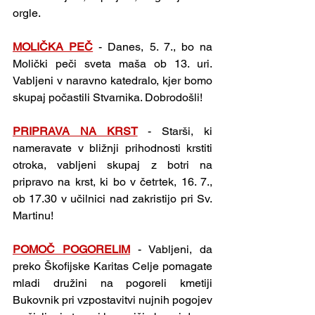
orgle.
MOLIČKA PEČ
- Danes, 5. 7., bo na 
Molički peči sveta maša ob 13. uri. 
Vabljeni v naravno katedralo, kjer bomo 
skupaj počastili Stvarnika. Dobrodošli!
PRIPRAVA NA KRST
- Starši, ki 
nameravate v bližnji prihodnosti krstiti 
otroka, vabljeni skupaj z botri na 
pripravo na krst, ki bo v četrtek, 16. 7., 
ob 17.30 v učilnici nad zakristijo pri Sv. 
Martinu!
POMOČ POGORELIM
- Vabljeni, da 
preko Škofijske Karitas Celje pomagate 
mladi družini na pogoreli kmetiji 
Bukovnik pri vzpostavitvi nujnih pogojev 