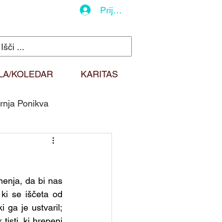
Prijava
LA/KOLEDAR
KARITAS
rnja Ponikva
do
Duhovna misel
enja, da bi nas 
Sv. Martin
ki se iščeta od 
ga je ustvaril; 
isti, ki hrepeni 