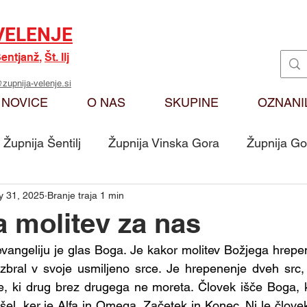
VELENJE
entjanž
,
Št. Ilj
zupnija-velenje.si
NOVICE
O NAS
SKUPINE
OZNANI
Župnija Šentilj
Župnija Vinska Gora
Župnija Go
 31, 2025
Branje traja 1 min
Oznanila
Karitas
Moj odmev na Božjo bese
 molitev za nas
vangeliju je glas Boga. Je kakor molitev Božjega hrepen
Skupina - Ključarji Sv. Martin
Skupina - Pritrkovalci 
in zbral v svoje usmiljeno srce. Je hrepenenje dveh src, 
je, ki drug brez drugega ne moreta. Človek išče Boga, ki 
išel, ker je Alfa in Omega, Začetek in Konec. Ni le človek t