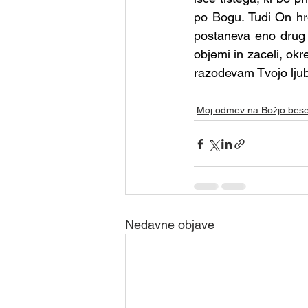
Skupina - Skavti
Skupina
po Bogu. Tudi On hre
postaneva eno drug z
objemi in zaceli, okr
Skupina - Prostovoljci za de
razodevam Tvojo ljub
Skupina - Karitas
Skupi
Moj odmev na Božjo bes
Nedavne objave