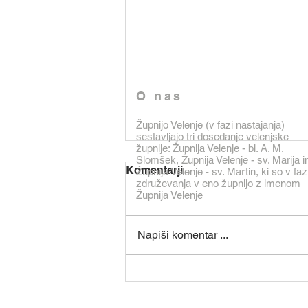
O nas
Župnijo Velenje (v fazi nastajanja)
sestavljajo tri dosedanje velenjske
župnije: Župnija Velenje - bl. A. M.
Slomšek, Župnija Velenje - sv. Marija i
Vi jim dajte jesti
Komentarji
Župnija Velenje - sv. Martin, ki so v faz
združevanja v eno župnijo z imenom
Jezus nas s tem, ko svojim
Župnija Velenje
učencem naroči: »Vi jim dajte
jesti«, pozove k solidarnosti. To
Napiši komentar ...
malo, kar so učenci imeli, se je
pomnožilo in nasitilo ljudstvo. Pri
Bogu je res vse mogoče. Da, če
Bog hoče,