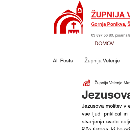
ŽUPNIJA 
Gornja Ponikva
,
Š
03 897 56 80,
pisarna@
DOMOV
All Posts
Župnija Velenje
Župnija Velenje
May
Skupina - Možje sv. Jožefa
Jezusova
Jezusova molitev v e
Skupina - Marijino delo
vse ljudi priklical 
stvarjenja sveta dal
išče tistega, ki bo pr