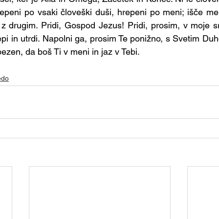
 - Ministranti
Skupina - Martinčki
Skupina - Sv
peni po vsaki človeški duši, hrepeni po meni; išče me 
 drugim. Pridi, Gospod Jezus! Pridi, prosim, v moje sr
epi in utrdi. Napolni ga, prosim Te ponižno, s Svetim Duho
lovne a
Skupina - Animatorji
Skupina - Biblična
ezen, da boš Ti v meni in jaz v Tebi.
na - tamladi
Skupina - Prostovoljci za kavo
edo