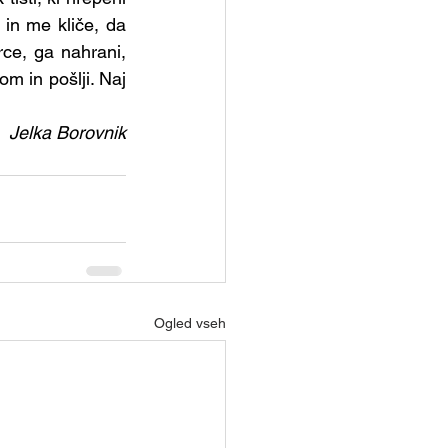
etopisemske urice
in me kliče, da 
ce, ga nahrani, 
m in pošlji. Naj 
Skupina - Kateheti
Jelka Borovnik
Ogled vseh