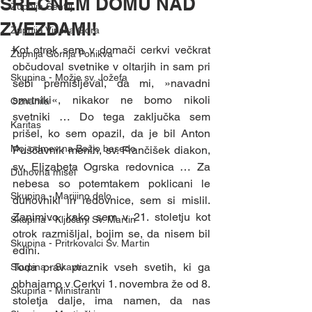
SREČNEM DOMU NAD
Župnija Šentilj
ZVEZDAMI!
Župnija Vinska Gora
Kot otrok sem v domači cerkvi večkrat 
Župnija Gornja Ponikva
občudoval svetnike v oltarjih in sam pri 
Skupina - Možje sv. Jožefa
sebi premišljeval, da mi, »navadni 
smrtniki«, nikakor ne bomo nikoli 
Oznanila
svetniki … Do tega zaključka sem 
Karitas
prišel, ko sem opazil, da je bil Anton 
Moj odmev na Božjo besedo
Puščavnik menih, sv. Frančišek diakon, 
sv. Elizabeta Ogrska redovnica … Za 
Duhovna misel
nebesa so potemtakem poklicani le 
Skupina - Marijino delo
duhovniki in redovnice, sem si mislil. 
Zanimivo, kako sem v 21. stoletju kot 
Skupina - Ključarji Sv. Martin
otrok razmišljal, bojim se, da nisem bil 
Skupina - Pritrkovalci Sv. Martin
edini. 
Toda prav praznik vseh svetih, ki ga 
Skupina - Skavti
obhajamo v Cerkvi 1. novembra že od 8. 
Skupina - Ministranti
stoletja dalje, ima namen, da nas 