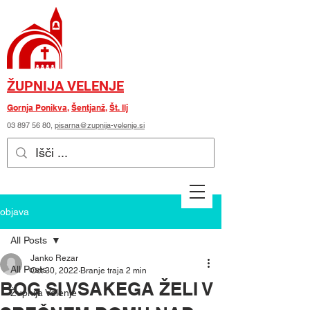
ŽUPNIJA VELENJE
Gornja Ponikva
,
Šentjanž
,
Št. Ilj
03 897 56 80
,
pisarna@zupnija-velenje.si
objava
All Posts
Janko Rezar
All Posts
Oct 30, 2022
Branje traja 2 min
BOG SI VSAKEGA ŽELI V
Župnija Velenje