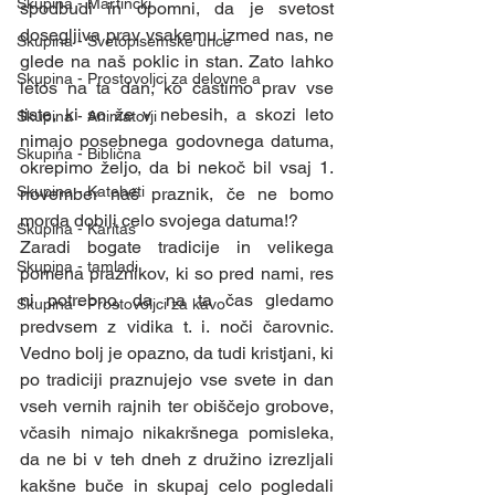
Skupina - Martinčki
spodbudi in opomni, da je svetost 
dosegljiva prav vsakemu izmed nas, ne 
Skupina - Svetopisemske urice
glede na naš poklic in stan. Zato lahko 
Skupina - Prostovoljci za delovne a
letos na ta dan, ko častimo prav vse 
tiste, ki so že v nebesih, a skozi leto 
Skupina - Animatorji
nimajo posebnega godovnega datuma, 
Skupina - Biblična
okrepimo željo, da bi nekoč bil vsaj 1. 
Skupina - Kateheti
november naš praznik, če ne bomo 
morda dobili celo svojega datuma!? 
Skupina - Karitas
Zaradi bogate tradicije in velikega 
Skupina - tamladi
pomena praznikov, ki so pred nami, res 
ni potrebno, da na ta čas gledamo 
Skupina - Prostovoljci za kavo
predvsem z vidika t. i. noči čarovnic. 
Vedno bolj je opazno, da tudi kristjani, ki 
po tradiciji praznujejo vse svete in dan 
vseh vernih rajnih ter obiščejo grobove, 
včasih nimajo nikakršnega pomisleka, 
da ne bi v teh dneh z družino izrezljali 
kakšne buče in skupaj celo pogledali 