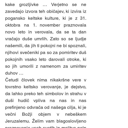
kake grozljivke … Verjetno se ne 
zavedajo izvora teh običajev, ki izvira iz 
pogansko keltske kulture, ki je z 31. 
oktobra na 1. november praznovala 
novo leto in verovala, da se ta dan 
vračajo duše umrlih. Zato so se ljudje 
našemili, da jih ti pokojni ne bi spoznali, 
njihovi svečeniki pa so za pomiritev duš 
pokojnih vsako leto darovali otroke, ki 
so jih umorili z namenom za umiritev 
duhov … 
Četudi človek nima nikakršne vere v 
tovrstno keltsko verovanje, je dejstvo, 
da lahko preko teh simbolov in strahu v 
duši hudič vpliva na nas in nas 
prefinjeno odvrača od našega cilja, ki je 
večni Božji objem v nebeškem 
Jeruzalemu. Želim vam blagoslovljeno 
praznovanje vseh svetih in molitve poln 