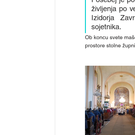
življenja po v
Izidorja Zavr
sojetnika.
Ob koncu svete maše j
prostore stolne župni