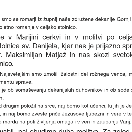
 smo se romarji iz župnij naše združene dekanije Gornji
oletno romanje v celjsko stolnico. 
 v Marijini cerkvi in v molitvi po celjsk
olnice sv. Danijela, kjer nas je prijazno spre
. Maksimiljan Matjaž in nas skozi svetole
nico. 
Najsvetejšim smo zmolili žalostni del rožnega venca, m
ramentu sprave.
 je ob somaševanju dekanijskih duhovnikov in ob sodelo
n. 
 drugim položil na srce, naj bomo kot učenci, ki jih je Jez
, in naj bomo zveste priče Jezusove ljubezni in vere v t
so morda na poti življenja omagali v veri in zaupanju Vanj.
vabil, naj obudimo duha molitve. Za zgled