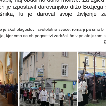
eri je izpostavil darovanjsko držo Božjega 
šnika, ki je daroval svoje življenje za 
e škof blagoslovil svetoletne sveče, romarji pa smo bili
je, kjer smo se ob pogostitvi zadržali še v prijateljskem k
T