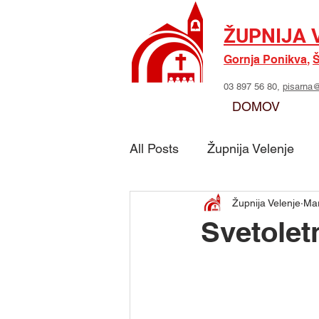
ŽUPNIJA 
Gornja Ponikva
,
Š
03 897 56 80,
pisarna@
DOMOV
All Posts
Župnija Velenje
Župnija Velenje
Mar
Skupina - Možje sv. Jožefa
Svetolet
Skupina - Marijino delo