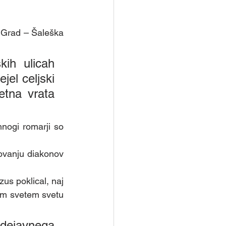
 Grad – Šaleška 
ih ulicah 
jel celjski 
tna vrata 
nogi romarji so 
vanju diakonov 
us poklical, naj 
em svetem svetu 
 
 dejavnega 