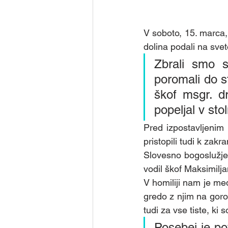
V soboto, 15. marca,
dolina podali na svet
Zbrali smo se
poromali do st
škof msgr. dr
popeljal v stol
Pred izpostavljenim 
pristopili tudi k zak
Slovesno bogoslužje
vodil škof Maksimilja
V homiliji nam je med
gredo z njim na goro
tudi za vse tiste, ki 
Posebej je po