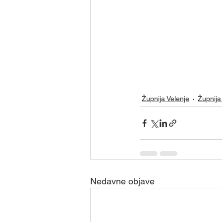
Župnija Velenje
Župnija 
Nedavne objave