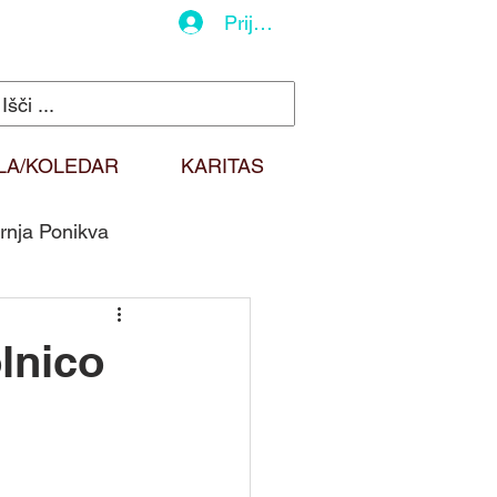
Prijava
LA/KOLEDAR
KARITAS
rnja Ponikva
do
Duhovna misel
lnico
Sv. Martin