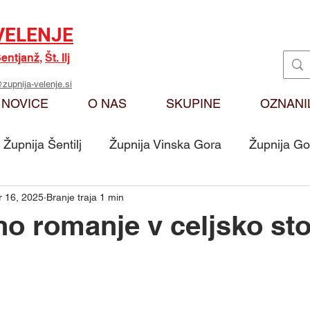
VELENJE
entjanž
,
Št. Ilj
zupnija-velenje.si
NOVICE
O NAS
SKUPINE
OZNANI
Župnija Šentilj
Župnija Vinska Gora
Župnija Go
 16, 2025
Branje traja 1 min
Oznanila
Karitas
Moj odmev na Božjo bese
no romanje v celjsko sto
Skupina - Ključarji Sv. Martin
Skupina - Pritrkovalci 