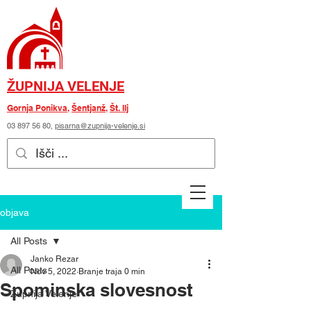
ŽUPNIJA VELENJE
Gornja Ponikva
,
Šentjanž
,
Št. Ilj
03 897 56 80
,
pisarna@zupnija-velenje.si
objava
All Posts
Janko Rezar
All Posts
Nov 5, 2022
Branje traja 0 min
Spominska slovesnost
Župnija Velenje