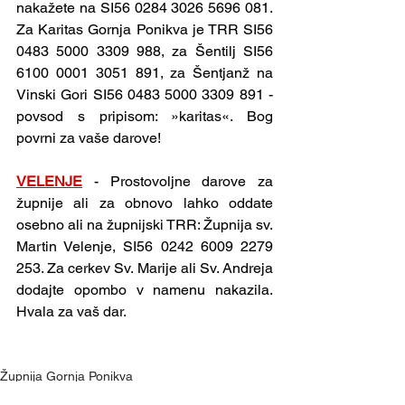
nakažete na SI56 0284 3026 5696 081. 
Za Karitas Gornja Ponikva je TRR SI56 
0483 5000 3309 988, za Šentilj SI56 
6100 0001 3051 891, za Šentjanž na 
Vinski Gori SI56 0483 5000 3309 891 - 
povsod s pripisom: »karitas«. Bog 
povrni za vaše darove!
VELENJE
- Prostovoljne darove za 
župnije ali za obnovo lahko oddate 
osebno ali na župnijski TRR: Župnija sv. 
Martin Velenje, SI56 0242 6009 2279 
253. Za cerkev Sv. Marije ali Sv. Andreja 
dodajte opombo v namenu nakazila. 
Hvala za vaš dar. 
Župnija Gornja Ponikva