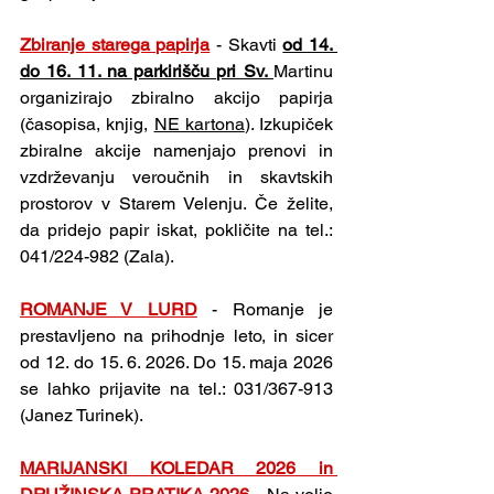
Zbiranje starega papirja
 - Skavti 
od 14. 
do 16. 11. na parkirišču pri Sv. 
Martinu 
organizirajo zbiralno akcijo papirja 
(časopisa, knjig, 
NE kartona
). Izkupiček 
zbiralne akcije namenjajo prenovi in 
vzdrževanju veroučnih in skavtskih 
prostorov v Starem Velenju. Če želite, 
da pridejo papir iskat, pokličite na tel.: 
041/224-982 (Zala).
ROMANJE V LURD
 - Romanje je 
prestavljeno na prihodnje leto, in sicer 
od 12. do 15. 6. 2026. Do 15. maja 2026 
se lahko prijavite na tel.: 031/367-913 
(Janez Turinek).
MARIJANSKI KOLEDAR 2026 in 