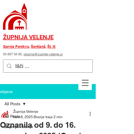
ŽUPNIJA VELENJE
Gornja Ponikva
,
Šentjanž
,
Št. Ilj
03 897 56 80
,
pisarna@zupnija-velenje.si
objava
All Posts
Župnija Velenje
All Posts
Nov 8, 2025
Branje traja 2 min
Oznanila od 9. do 16.
Župnija Velenje