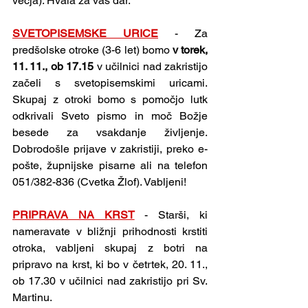
večja). Hvala za vaš dar.
SVETOPISEMSKE URICE
 - Za 
predšolske otroke (3-6 let) bomo 
v torek, 
11. 11., ob 17.15 
v učilnici nad zakristijo 
začeli s svetopisemskimi uricami. 
Skupaj z otroki bomo s pomočjo lutk 
odkrivali Sveto pismo in moč Božje 
besede za vsakdanje življenje. 
Dobrodošle prijave v zakristiji, preko e-
pošte, župnijske pisarne ali na telefon 
051/382-836 (Cvetka Žlof). Vabljeni!
PRIPRAVA NA KRST
 - Starši, ki 
nameravate v bližnji prihodnosti krstiti 
otroka, vabljeni skupaj z botri na 
pripravo na krst, ki bo v četrtek, 20. 11., 
ob 17.30 v učilnici nad zakristijo pri Sv. 
Martinu.