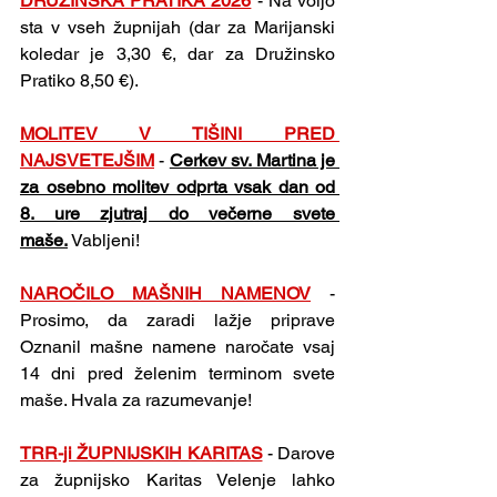
DRUŽINSKA PRATIKA 2026
 - Na voljo 
sta v vseh župnijah (dar za Marijanski 
koledar je 3,30 €, dar za Družinsko 
Pratiko 8,50 €).
MOLITEV V TIŠINI PRED 
NAJSVETEJŠIM
- 
Cerkev sv. Martina je 
za osebno molitev odprta vsak dan od 
8. ure zjutraj do večerne svete 
maše.
 Vabljeni!
NAROČILO MAŠNIH NAMENOV
- 
Prosimo, da zaradi lažje priprave 
Oznanil mašne namene naročate vsaj 
14 dni pred želenim terminom svete 
maše. Hvala za razumevanje!
TRR-ji ŽUPNIJSKIH KARITAS
- Darove 
za župnijsko Karitas Velenje lahko 