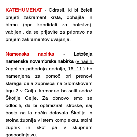
KATEHUMENAT
- Odrasli, ki bi želeli 
prejeti zakrament krsta, obhajila in 
birme (npr. kandidati za botrstvo), 
vabljeni, da se prijavite za pripravo na 
prejem zakramentov uvajanja.
Namenska nabirka
- 
Letošnja 
namenska novembrska nabirka
 (
v naših 
župnijah prihodnjo nedeljo, 16. 11.
) bo 
namenjena za pomoč pri prenovi 
starega dela župnišča na Slomškovem 
trgu 2 v Celju, kamor se bo selil sedež 
Škofije Celje. Za obnovo smo se 
odločili, da bi optimizirali stroške, saj 
bosta na ta način delovala Škofija in 
stolna župnija v istem kompleksu, stolni 
župnik in škof pa v skupnem 
gospodinjstvu.