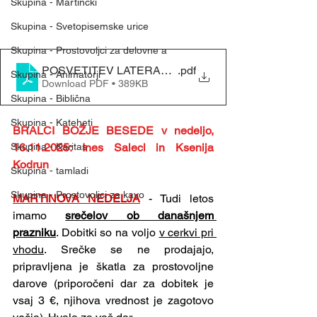
Skupina - Martinčki
Skupina - Svetopisemske urice
Skupina - Prostovoljci za delovne a
POSVETITEV LATERANTSKE BAZILIKE - ZAHVALNA N
.pdf
Skupina - Animatorji
Download PDF • 389KB
Skupina - Biblična
Skupina - Kateheti
BRALCI BOŽJE BESEDE v nedeljo, 
16.11.2025: Ines Salecl in Ksenija 
Skupina - Karitas
Kodrun
Skupina - tamladi
Skupina - Prostovoljci za kavo
MARTINOVA NEDELJA
 - Tudi letos 
imamo 
srečelov ob današnjem 
prazniku
. Dobitki so na voljo 
v cerkvi pri 
vhodu
. Srečke se ne prodajajo, 
pripravljena je škatla za prostovoljne 
darove (priporočeni dar za dobitek je 
vsaj 3 €, njihova vrednost je zagotovo 