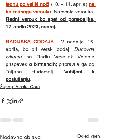
tednu po veliki noči
(10. – 14. aprila) 
ne 
bo rednega verouka
. Namesto verouka. 
Redni verouk bo spet od ponedeljka, 
17. aprila 2023, naprej.
RADIJSKA ODDAJA 
- V nedeljo, 16. 
aprila, bo pri verski oddaji 
Duhovna 
iskanja
 na Radiu Veseljak Velenje 
prispevek 
o birmancih
; pripravila ga bo 
Tatjana Hudomalj. 
Vabljeni k 
poslušanju
. 
Župnija Vinska Gora
Ogled vseh
Nedavne objave