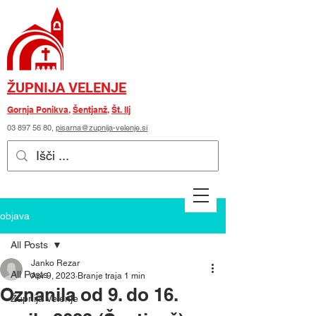
ŽUPNIJA VELENJE
Gornja Ponikva
,
Šentjanž
,
Št. Ilj
03 897 56 80
,
pisarna@zupnija-velenje.si
objava
All Posts
Janko Rezar
All Posts
Apr 9, 2023
Branje traja 1 min
Oznanila od 9. do 16.
Župnija Velenje