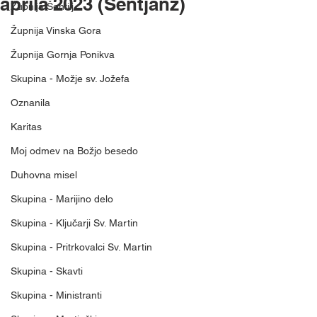
aprila 2023 (Šentjanž)
Župnija Šentilj
Župnija Vinska Gora
Župnija Gornja Ponikva
Skupina - Možje sv. Jožefa
Oznanila
Karitas
Moj odmev na Božjo besedo
Duhovna misel
Skupina - Marijino delo
Skupina - Ključarji Sv. Martin
Skupina - Pritrkovalci Sv. Martin
Skupina - Skavti
Skupina - Ministranti