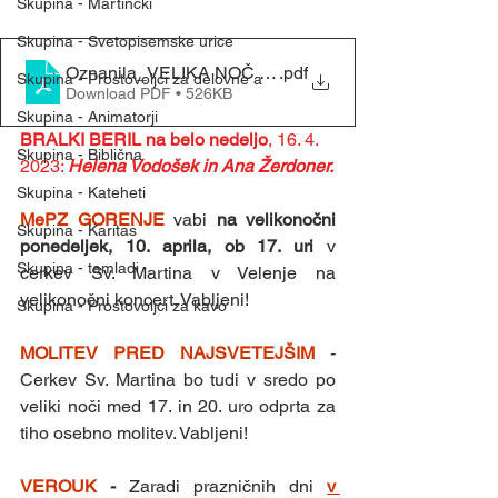
Skupina - Martinčki
Skupina - Svetopisemske urice
Oznanila_VELIKA NOČ (09. 04. 2023)
.pdf
Skupina - Prostovoljci za delovne a
Download PDF • 526KB
Skupina - Animatorji
BRALKI BERIL na belo nedeljo
, 16. 4. 
Skupina - Biblična
2023: 
Helena Vodošek in Ana Žerdoner.
Skupina - Kateheti
MePZ GORENJE 
vabi 
na velikonočni 
Skupina - Karitas
ponedeljek, 10. aprila, ob 17. uri 
v 
Skupina - tamladi
cerkev Sv. Martina v Velenje na 
velikonočni koncert. Vabljeni!
Skupina - Prostovoljci za kavo
MOLITEV PRED NAJSVETEJŠIM 
- 
Cerkev Sv. Martina bo tudi v sredo po 
veliki noči med 17. in 20. uro odprta za 
tiho osebno molitev. Vabljeni!
VEROUK 
- 
Zaradi prazničnih dni 
v 