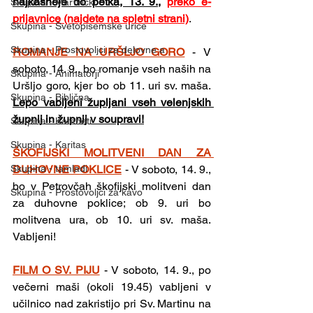
najkasneje do petka, 13. 9.,
preko e-
Skupina - Martinčki
prijavnice (najdete na spletni strani)
.
Skupina - Svetopisemske urice
Skupina - Prostovoljci za delovne a
ROMANJE NA URŠLJO GORO
-
V 
soboto, 14. 9., bo romanje vseh naših na 
Skupina - Animatorji
Uršljo goro, kjer bo ob 11. uri sv. maša. 
Skupina - Biblična
Lepo vabljeni župljani vseh velenjskih 
župnij in župnij v soupravi!
Skupina - Kateheti
Skupina - Karitas
ŠKOFIJSKI MOLITVENI DAN ZA 
DUHOVNE POKLICE
- V soboto, 14. 9., 
Skupina - tamladi
bo v Petrovčah škofijski molitveni dan 
Skupina - Prostovoljci za kavo
za duhovne poklice; ob 9. uri bo 
molitvena ura, ob 10. uri sv. maša. 
Vabljeni!
FILM O SV. PIJU
- V soboto, 14. 9., po 
večerni maši (okoli 19.45) vabljeni v 
učilnico nad zakristijo pri Sv. Martinu na 