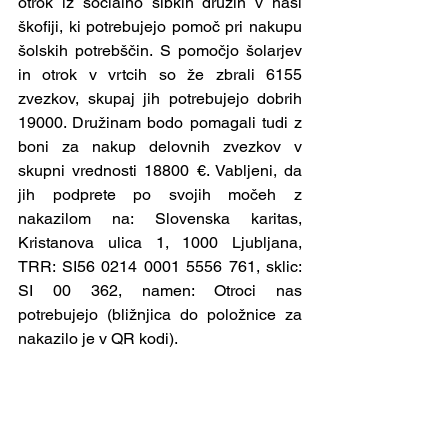
otrok iz socialno šibkih družin v naši 
škofiji, ki potrebujejo pomoč pri nakupu 
šolskih potrebščin. S pomočjo šolarjev 
in otrok v vrtcih so že zbrali 6155 
zvezkov, skupaj jih potrebujejo dobrih 
19000. Družinam bodo pomagali tudi z 
boni za nakup delovnih zvezkov v 
skupni vrednosti 18800 €. Vabljeni, da 
jih podprete po svojih močeh z 
nakazilom na: Slovenska karitas, 
Kristanova ulica 1, 1000 Ljubljana, 
TRR: SI56 0214 0001 5556 761, sklic: 
SI 00 362, namen: Otroci nas 
potrebujejo (bližnjica do položnice za 
nakazilo je v QR kodi).