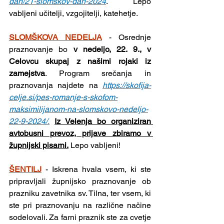
dan/21-slomskov-dan-2024
. Lepo 
vabljeni učitelji, vzgojitelji, katehetje.
SLOMŠKOVA NEDELJA
- Osrednje 
praznovanje bo 
v nedeljo, 22. 9., v 
Celovcu skupaj z našimi rojaki iz 
zamejstva
. Program srečanja in 
praznovanja najdete na 
https://skofija-
celje.si/pes-romanje-s-skofom-
maksimilijanom-na-slomskovo-nedeljo-
22-9-2024/
.
Iz Velenja bo organiziran 
avtobusni prevoz, prijave zbiramo v 
župnijski pisarni.
 Lepo vabljeni!
ŠENTILJ
- Iskrena hvala vsem, ki ste 
pripravljali župnijsko praznovanje ob 
prazniku zavetnika sv. Tilna, ter vsem, ki 
ste pri praznovanju na različne načine 
sodelovali. Za farni praznik ste za cvetje 