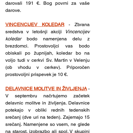
darovali 191 €. Bog povrni za vaše 
darove.
VINCENCIJEV KOLEDAR
-
Zbrana 
sredstva v letošnji akciji 
Vincencijev 
koledar 
bodo namenjena delu z 
brezdomci. Prostovoljci vas bodo 
obiskali po župnijah, koledar bo na 
voljo tudi v cerkvi Sv. Martin v Velenju 
(ob vhodu v cerkev). Priporočen 
prostovoljni prispevek je 10 €. 
DELAVNICE MOLITVE IN ŽIVLJENJA
- 
V septembru načrtujemo začetek 
delavnic molitve in življenja. Delavnice 
potekajo v obliki rednih tedenskih 
srečanj (dve uri na teden). Zajemajo 15 
srečanj. Namenjene so vsem, ne glede 
na starost, izobrazbo ali spol. V skupini 