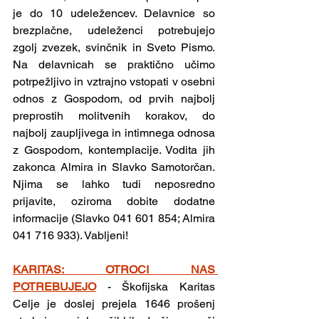
je do 10 udeležencev. Delavnice so 
brezplačne, udeleženci potrebujejo 
zgolj zvezek, svinčnik in Sveto Pismo. 
Na delavnicah se praktično učimo 
potrpežljivo in vztrajno vstopati v osebni 
odnos z Gospodom, od prvih najbolj 
preprostih molitvenih korakov, do 
najbolj zaupljivega in intimnega odnosa 
z Gospodom, kontemplacije. Vodita jih 
zakonca Almira in Slavko Samotorčan. 
Njima se lahko tudi neposredno 
prijavite, oziroma dobite dodatne 
informacije (Slavko 041 601 854; Almira 
041 716 933). Vabljeni!
KARITAS: OTROCI NAS 
POTREBUJEJO
- Škofijska Karitas 
Celje je doslej prejela 1646 prošenj 