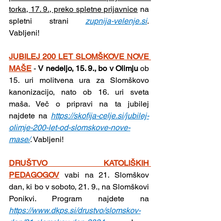
torka, 17. 9., preko spletne prijavnice
 na 
spletni strani 
zupnija-velenje.si
. 
Vabljeni!
JUBILEJ 200 LET SLOMŠKOVE NOVE 
MAŠE
- 
V nedeljo, 15. 9., bo v Olimju 
ob 
15. uri molitvena ura za Slomškovo 
kanonizacijo, nato ob 16. uri sveta 
maša. Več o pripravi na ta jubilej 
najdete na 
https://skofija-celje.si/jubilej-
olimje-200-let-od-slomskove-nove-
mase/
. Vabljeni!
DRUŠTVO KATOLIŠKIH 
PEDAGOGOV
vabi na 21. Slomškov 
dan, ki bo v soboto, 21. 9., na Slomškovi 
Ponikvi. Program najdete na 
https://www.dkps.si/drustvo/slomskov-