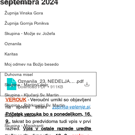
septembra 2024
Župnija Šentilj
Župnija Vinska Gora
Župnija Gornja Ponikva
Skupina - Možje sv. Jožefa
Oznanila
Karitas
Moj odmev na Božjo besedo
Duhovna misel
.pdf
Skupina - Marijino delo
Download PDF • 911KB
Skupina - Ključarji Sv. Martin
VEROUK
- Veroučni urniki so objavljeni 
Skupina - Pritrkovalci Sv. Martin
na spletni strani 
zupnija-velenje.si
. 
Pričetek verouka bo s ponedeljkom, 16. 
Skupina - Skavti
9.
, takrat bo predvidoma tudi vpis v prvi 
Skupina - Ministranti
razred. 
Vpis v ostale razrede uredite 