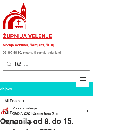
ŽUPNIJA VELENJE
Gornja Ponikva
,
Šentjanž
,
Št. Ilj
03 897 56 80
,
pisarna@zupnija-velenje.si
objava
All Posts
Župnija Velenje
All Posts
Sep 7, 2024
Branje traja 3 min
Oznanila od 8. do 15.
Župnija Velenje