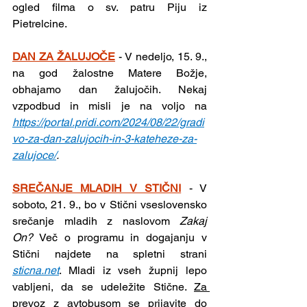
ogled filma o sv. patru Piju iz 
Pietrelcine.
DAN ZA ŽALUJOČE
- V nedeljo, 15. 9., 
na god žalostne Matere Božje, 
obhajamo dan žalujočih. Nekaj 
vzpodbud in misli je na voljo na 
https://portal.pridi.com/2024/08/22/gradi
vo-za-dan-zalujocih-in-3-kateheze-za-
zalujoce/
.
SREČANJE MLADIH V STIČNI
- V 
soboto, 21. 9., bo v Stični vseslovensko 
srečanje mladih z naslovom 
Zakaj 
On?
 Več o programu in dogajanju v 
Stični najdete na spletni strani 
sticna.net
. Mladi iz vseh župnij lepo 
vabljeni, da se udeležite Stične. 
Za 
prevoz z avtobusom se prijavite do 