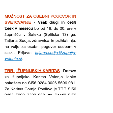
MOŽNOST ZA OSEBNI POGOVOR IN 
SVETOVANJE
- 
Vsak drugi in četrti 
torek v mesecu
 bo od 18. do 20. ure v 
župnišču v Šaleku (Splitska 13) ga. 
Tatjana Sodja, zdravnica in psihiatrinja, 
na voljo za osebni pogovor osebam v 
stiski. Prijave: 
tatjana.sodja@zupnija-
velenje.si
.
TRR-ji ŽUPNIJSKIH KARITAS
- Darove 
za župnijsko Karitas Velenje lahko 
nakažete na SI56 0284 3026 5696 081. 
Za Karitas Gornja Ponikva je TRR SI56 
0483 5000 3309 988, za Šentilj SI56 
6100 0001 3051 891, za Šentjanž na 
Vinski Gori SI56 0483 5000 3309 891 - 