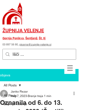
ŽUPNIJA VELENJE
Gornja Ponikva
,
Šentjanž
,
Št. Ilj
03 897 56 80
,
pisarna@zupnija-velenje.si
objava
All Posts
Janko Rezar
All Posts
Aug 7, 2023
Branje traja 1 min
Oznanila od 6. do 13.
Župnija Velenje