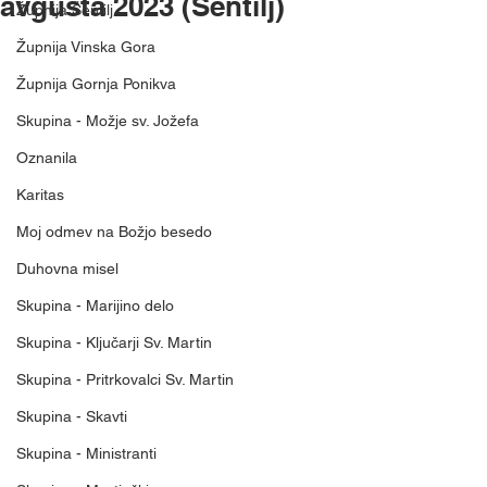
avgusta 2023 (Šentilj)
Župnija Šentilj
Župnija Vinska Gora
Župnija Gornja Ponikva
Skupina - Možje sv. Jožefa
Oznanila
Karitas
Moj odmev na Božjo besedo
Duhovna misel
Skupina - Marijino delo
Skupina - Ključarji Sv. Martin
Skupina - Pritrkovalci Sv. Martin
Skupina - Skavti
Skupina - Ministranti