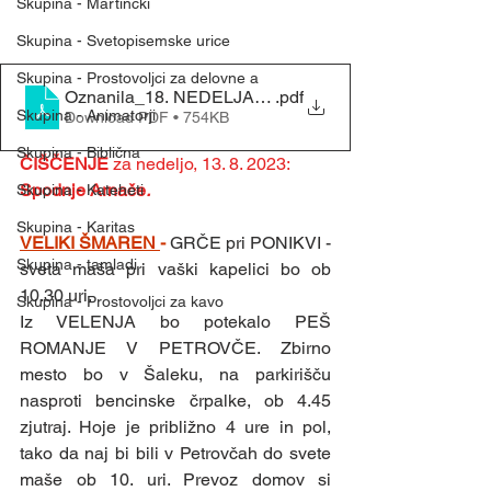
Skupina - Martinčki
Skupina - Svetopisemske urice
Skupina - Prostovoljci za delovne a
Oznanila_18. NEDELJA MED LETOM (6. 8. 2023)[386
.pdf
Skupina - Animatorji
Download PDF • 754KB
Skupina - Biblična
ČIŠČENJE 
za nedeljo, 13. 8. 2023: 
Spodnje Arnače
.
Skupina - Kateheti
Skupina - Karitas
VELIKI ŠMAREN 
- 
GRČE pri PONIKVI - 
Skupina - tamladi
sveta maša pri vaški kapelici bo ob 
10.30 uri.
Skupina - Prostovoljci za kavo
Iz VELENJA bo potekalo PEŠ 
ROMANJE V PETROVČE. Zbirno 
mesto bo v Šaleku, na parkirišču 
nasproti bencinske črpalke, ob 4.45 
zjutraj. Hoje je približno 4 ure in pol, 
tako da naj bi bili v Petrovčah do svete 
maše ob 10. uri. Prevoz domov si 