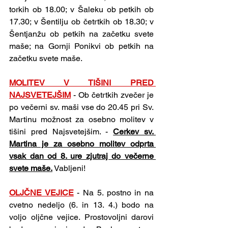
torkih ob 18.00; v Šaleku ob petkih ob 
17.30; v Šentilju ob četrtkih ob 18.30; v 
Šentjanžu ob petkih na začetku svete 
maše; na Gornji Ponikvi ob petkih na 
začetku svete maše.
MOLITEV V TIŠINI PRED 
NAJSVETEJŠIM
- Ob četrtkih zvečer je 
po večerni sv. maši vse do 20.45 pri Sv. 
Martinu možnost za osebno molitev v 
tišini pred Najsvetejšim. - 
Cerkev sv. 
Martina je za osebno molitev odprta 
vsak dan od 8. ure zjutraj do večerne 
svete maše.
 Vabljeni!
OLJČNE VEJICE
- Na 5. postno in na 
cvetno nedeljo (6. in 13. 4.) bodo na 
voljo oljčne vejice. Prostovoljni darovi 