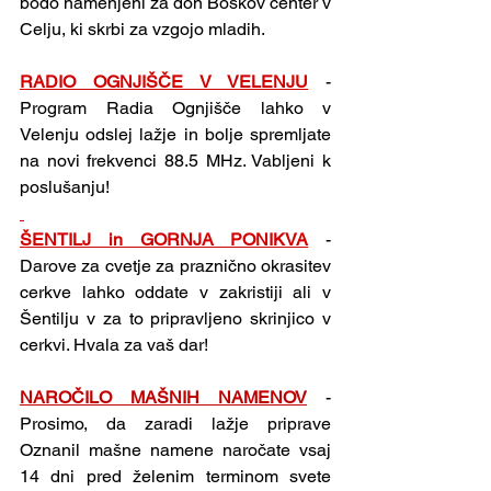
bodo namenjeni za don Boskov center v 
Celju, ki skrbi za vzgojo mladih.
RADIO OGNJIŠČE V VELENJU
- 
Program Radia Ognjišče lahko v 
Velenju odslej lažje in bolje spremljate 
na novi frekvenci 88.5 MHz. Vabljeni k 
poslušanju!
ŠENTILJ in GORNJA PONIKVA
- 
Darove za cvetje za praznično okrasitev 
cerkve lahko oddate v zakristiji ali v 
Šentilju v za to pripravljeno skrinjico v 
cerkvi. Hvala za vaš dar!
NAROČILO MAŠNIH NAMENOV
- 
Prosimo, da zaradi lažje priprave 
Oznanil mašne namene naročate vsaj 
14 dni pred želenim terminom svete 