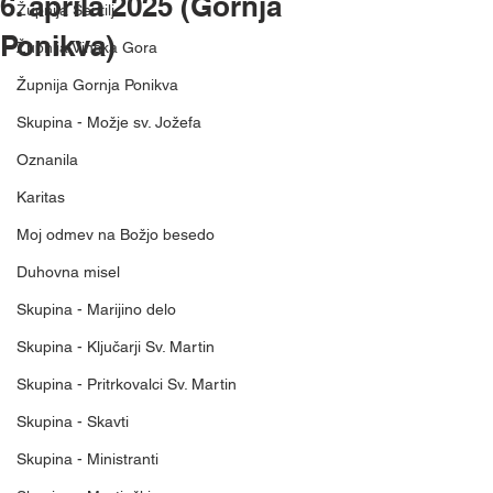
6. aprila 2025 (Gornja
Župnija Šentilj
Ponikva)
Župnija Vinska Gora
Župnija Gornja Ponikva
Skupina - Možje sv. Jožefa
Oznanila
Karitas
Moj odmev na Božjo besedo
Duhovna misel
Skupina - Marijino delo
Skupina - Ključarji Sv. Martin
Skupina - Pritrkovalci Sv. Martin
Skupina - Skavti
Skupina - Ministranti