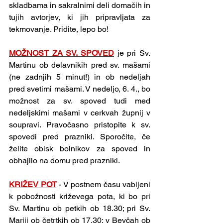
skladbama in sakralnimi deli domačih in 
tujih avtorjev, ki jih pripravljata za 
tekmovanje. Pridite, lepo bo!
MOŽNOST ZA SV. SPOVED
je pri Sv. 
Martinu ob delavnikih pred sv. mašami 
(ne zadnjih 5 minut!) in ob nedeljah 
pred svetimi mašami. V nedeljo, 6. 4., bo 
možnost za sv. spoved tudi med 
nedeljskimi mašami v cerkvah župnij v 
soupravi. Pravočasno pristopite k sv. 
spovedi pred prazniki. Sporočite, če 
želite obisk bolnikov za spoved in 
obhajilo na domu pred prazniki.
KRIŽEV POT
- V postnem času vabljeni 
k pobožnosti križevega pota, ki bo pri 
Sv. Martinu ob petkih ob 18.30; pri Sv. 
Mariji ob četrtkih ob 17.30; v Bevčah ob 