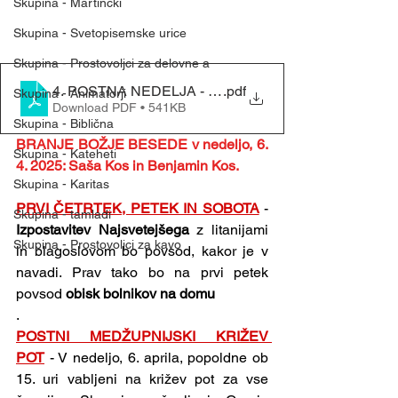
Skupina - Martinčki
Skupina - Svetopisemske urice
Skupina - Prostovoljci za delovne a
4. POSTNA NEDELJA - (30. 3. 2025)
.pdf
Skupina - Animatorji
Download PDF • 541KB
Skupina - Biblična
BRANJE BOŽJE BESEDE v nedeljo, 6. 
Skupina - Kateheti
4. 2025: Saša Kos in Benjamin Kos.
Skupina - Karitas
PRVI ČETRTEK, PETEK IN SOBOTA
- 
Skupina - tamladi
Izpostavitev Najsvetejšega 
z litanijami 
Skupina - Prostovoljci za kavo
in blagoslovom bo povsod, kakor je v 
navadi. Prav tako bo na prvi petek 
povsod 
obisk bolnikov na domu
.
POSTNI MEDŽUPNIJSKI KRIŽEV 
POT
- V nedeljo, 6. aprila, popoldne ob 
15. uri vabljeni na križev pot za vse 