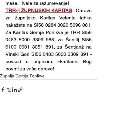
maše. Hvala za razumevanje!
TRR-ji ŽUPNIJSKIH KARITAS
- Darove 
za župnijsko Karitas Velenje lahko 
nakažete na SI56 0284 3026 5696 081. 
Za Karitas Gornja Ponikva je TRR SI56 
0483 5000 3309 988, za Šentilj SI56 
6100 0001 3051 891, za Šentjanž na 
Vinski Gori SI56 0483 5000 3309 891 - 
povsod s pripisom: »karitas«. Bog 
povrni za vaše darove!
Župnija Gornja Ponikva
Ogled vseh
Nedavne objave