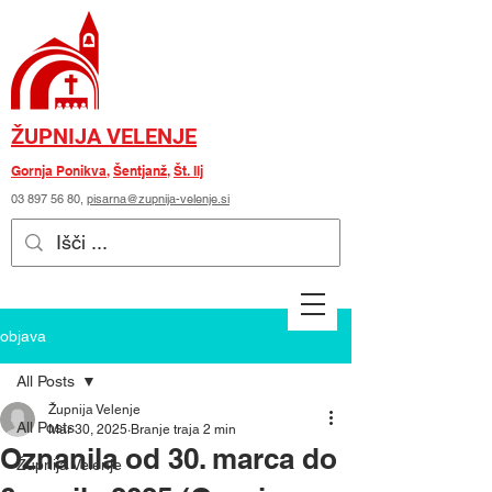
ŽUPNIJA VELENJE
Gornja Ponikva
,
Šentjanž
,
Št. Ilj
03 897 56 80
,
pisarna@zupnija-velenje.si
objava
All Posts
Župnija Velenje
All Posts
Mar 30, 2025
Branje traja 2 min
Oznanila od 30. marca do
Župnija Velenje