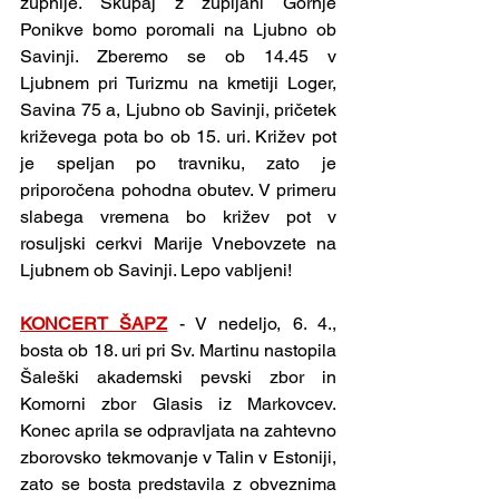
župnije. Skupaj z župljani Gornje 
Ponikve bomo poromali na Ljubno ob 
Savinji. Zberemo se ob 14.45 v 
Ljubnem pri Turizmu na kmetiji Loger, 
Savina 75 a, Ljubno ob Savinji, pričetek 
križevega pota bo ob 15. uri. Križev pot 
je speljan po travniku, zato je 
priporočena pohodna obutev. V primeru 
slabega vremena bo križev pot v 
rosuljski cerkvi Marije Vnebovzete na 
Ljubnem ob Savinji. Lepo vabljeni!
KONCERT ŠAPZ
- V nedeljo, 6. 4., 
bosta ob 18. uri pri Sv. Martinu nastopila 
Šaleški akademski pevski zbor in 
Komorni zbor Glasis iz Markovcev. 
Konec aprila se odpravljata na zahtevno 
zborovsko tekmovanje v Talin v Estoniji, 
zato se bosta predstavila z obveznima 