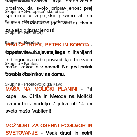
animatorje. Zaradi lažje organizacije 
Skupina - Martinčki
prosimo, da svojo pripravljenost prej 
Skupina - Svetopisemske urice
sporočite v župnijsko pisarno ali na 
Skupina - Prostovoljci za delovne a
telefon 051/382-836 (ga. Cvetka). Hvala 
za vašo pripravljenost!
Skupina - Animatorji
Skupina - Biblična
PRVI ČETRTEK, PETEK IN SOBOTA
- 
Izpostavitev Najsvetejšega 
z litanijami 
Skupina - Kateheti
in blagoslovom bo povsod, kjer bo sveta 
Skupina - Karitas
maša, kakor je v navadi. 
Na prvi petek 
bo obisk bolnikov na domu
.
Skupina - tamladi
Skupina - Prostovoljci za kavo
MAŠA NA MOLIČKI PLANINI
- Pri 
kapeli sv. Cirila in Metoda na Molički 
planini bo v nedeljo, 7. julija, ob 14. uri 
sveta maša. Vabljeni!
MOŽNOST ZA OSEBNI POGOVOR IN 
SVETOVANJE
- 
Vsak drugi in četrti 