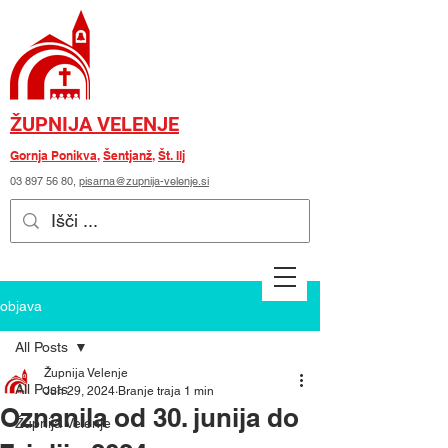
ŽUPNIJA VELENJE
Gornja Ponikva
,
Šentjanž
,
Št. Ilj
03 897 56 80
,
pisarna@zupnija-velenje.si
objava
All Posts
Župnija Velenje
All Posts
Jun 29, 2024
Branje traja 1 min
Oznanila od 30. junija do
Župnija Velenje