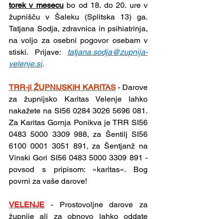
torek v mesecu
 bo od 18. do 20. ure v 
župnišču v Šaleku (Splitska 13) ga. 
Tatjana Sodja, zdravnica in psihiatrinja, 
na voljo za osebni pogovor osebam v 
stiski. Prijave: 
tatjana.sodja@zupnija-
velenje.si
.
TRR-ji ŽUPNIJSKIH KARITAS
- Darove 
za župnijsko Karitas Velenje lahko 
nakažete na SI56 0284 3026 5696 081. 
Za Karitas Gornja Ponikva je TRR SI56 
0483 5000 3309 988, za Šentilj SI56 
6100 0001 3051 891, za Šentjanž na 
Vinski Gori SI56 0483 5000 3309 891 - 
povsod s pripisom: »karitas«. Bog 
povrni za vaše darove!
VELENJE
-
Prostovoljne darove za 
župnije ali za obnovo lahko oddate 