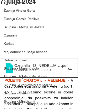
7. julija 2024
Župnija Šentilj
Župnija Vinska Gora
Župnija Gornja Ponikva
Skupina - Možje sv. Jožefa
Oznanila
Karitas
Moj odmev na Božjo besedo
Duhovna misel
.pdf
Skupina - Marijino delo
Download PDF • 933KB
Skupina - Ključarji Sv. Martin
POLETNI ORATORIJ - VELENJE
- V 
Skupina - Pritrkovalci Sv. Martin
času poletnega oratorija v Velenju (od 1. 
do 5. julija) vabimo skrbne in dobre 
Skupina - Skavti
gospodinje, da poskrbite za kakšen 
Skupina - Ministranti
posladek ali okrepčilo za udeležence in 