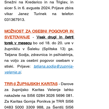
Snežni na Kredarico in na Triglav, in 
sicer 5. in 6. avgusta 2024. Prijave zbira 
vikar Janez Turinek na telefon 
031367913.
MOŽNOST ZA OSEBNI POGOVOR IN 
SVETOVANJE
- 
Vsak drugi in četrti 
torek v mesecu
 bo od 18. do 20. ure v 
župnišču v Šaleku (Splitska 13) ga. 
Tatjana Sodja, zdravnica in psihiatrinja, 
na voljo za osebni pogovor osebam v 
stiski. Prijave: 
tatjana.sodja@zupnija-
velenje.si
.
TRR-ji ŽUPNIJSKIH KARITAS
- Darove 
za župnijsko Karitas Velenje lahko 
nakažete na SI56 0284 3026 5696 081. 
Za Karitas Gornja Ponikva je TRR SI56 
0483 5000 3309 988, za Šentilj SI56 