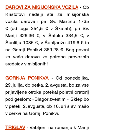
DAROVI ZA MISIJONSKA VOZILA
- Ob 
Krištofovi nedelji ste za misijonska 
vozila darovali pri Sv. Martinu 1735 
€ (od tega 254,5 € v Škalah), pri Sv. 
Mariji 326,36 €, v Šaleku 334,5 €, v 
Šentilju 1085 €, v Šentjanžu 419,6 € in 
na Gornji Ponikvi 369,28 €. Bog povrni 
za vaše darove za potrebe prevoznih 
sredstev v misijonih!
GORNJA PONIKVA
- 
Od ponedeljka, 
29. julija, do petka, 2. avgusta, bo za vse 
prijavljene otroke potekal poletni oratorij 
pod geslom: »Blagor zvestim!« Sklep bo 
v petek, 2. avgusta, ob 16. uri s sv. mašo 
v cerkvi na Gornji Ponikvi.
TRIGLAV
- Vabljeni na romanje k Mariji 