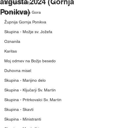
avgusta 2024 (Gornja
Župnija Šentilj
Ponikva)
Župnija Vinska Gora
Župnija Gornja Ponikva
Skupina - Možje sv. Jožefa
Oznanila
Karitas
Moj odmev na Božjo besedo
Duhovna misel
Skupina - Marijino delo
Skupina - Ključarji Sv. Martin
Skupina - Pritrkovalci Sv. Martin
Skupina - Skavti
Skupina - Ministranti