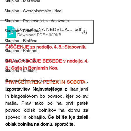
Skupina - Martinčki
Skupina - Svetopisemske urice
Skupina - Prostovoljci za delovne a
.pdf
Skupina - Animatorji
Download PDF • 929KB
Skupina - Biblična
ČIŠČENJE za nedeljo, 4. 8.: Stebovnik.
Skupina - Kateheti
Skupina - Karitas
BRALCA BOŽJE BESEDE v nedeljo, 4. 
8.: Saša in Benjamin Kos
.
Skupina - tamladi
Skupina - Prostovoljci za kavo
PRVI ČETRTEK, PETEK IN SOBOTA
- 
Izpostavitev Najsvetejšega 
z litanijami 
in blagoslovom bo povsod, kjer bo sv. 
maša. Prav tako bo na prvi petek 
povsod obisk bolnikov na domu za 
spoved in obhajilo. 
Če bi še kje želeli 
obisk bolnika na domu, sporočite.