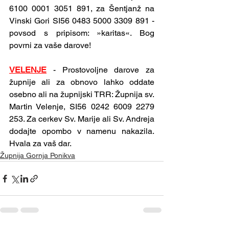
6100 0001 3051 891, za Šentjanž na 
Vinski Gori SI56 0483 5000 3309 891 - 
povsod s pripisom: »karitas«. Bog 
povrni za vaše darove!
VELENJE
-
Prostovoljne darove za 
župnije ali za obnovo lahko oddate 
osebno ali na župnijski TRR: Župnija sv. 
Martin Velenje, SI56 0242 6009 2279 
253. Za cerkev Sv. Marije ali Sv. Andreja 
dodajte opombo v namenu nakazila. 
Hvala za vaš dar. 
Župnija Gornja Ponikva