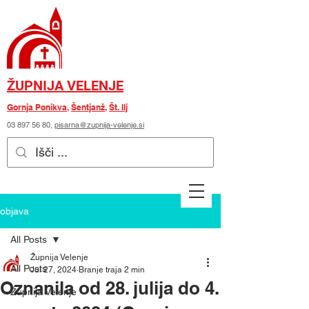
ŽUPNIJA VELENJE
Gornja Ponikva
,
Šentjanž
,
Št. Ilj
03 897 56 80
,
pisarna@zupnija-velenje.si
objava
All Posts
Župnija Velenje
All Posts
Jul 27, 2024
Branje traja 2 min
Oznanila od 28. julija do 4.
Župnija Velenje