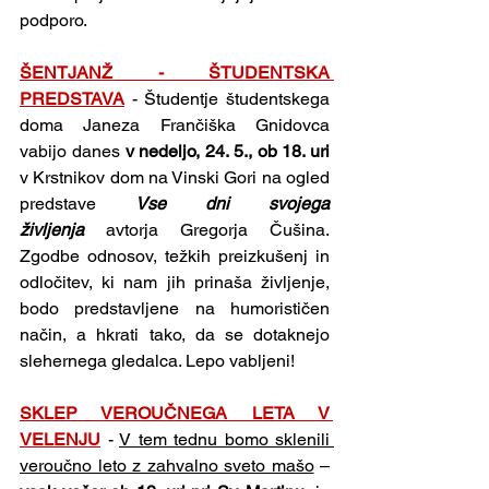
podporo.
ŠENTJANŽ - ŠTUDENTSKA 
PREDSTAVA
- Študentje študentskega 
doma Janeza Frančiška Gnidovca 
vabijo danes 
v nedeljo, 24. 5., ob 18. uri 
v Krstnikov dom na Vinski Gori na ogled 
predstave 
Vse dni svojega 
življenja
 avtorja Gregorja Čušina. 
Zgodbe odnosov, težkih preizkušenj in 
odločitev, ki nam jih prinaša življenje, 
bodo predstavljene na humorističen 
način, a hkrati tako, da se dotaknejo 
slehernega gledalca. Lepo vabljeni!
SKLEP VEROUČNEGA LETA V 
VELENJU
- 
V tem tednu bomo sklenili 
veroučno leto z zahvalno sveto mašo
 – 