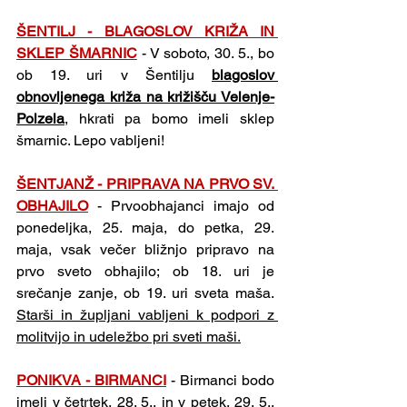
ŠENTILJ - BLAGOSLOV KRIŽA IN 
SKLEP ŠMARNIC
 - V soboto, 30. 5., bo 
ob 19. uri v Šentilju 
blagoslov 
obnovljenega križa na križišču Velenje-
Polzela
, hkrati pa bomo imeli sklep 
šmarnic. Lepo vabljeni!
ŠENTJANŽ - PRIPRAVA NA PRVO SV. 
OBHAJILO
 -
Prvoobhajanci imajo od 
ponedeljka, 25. maja, do petka, 29. 
maja, vsak večer bližnjo pripravo na 
prvo sveto obhajilo; ob 18. uri je 
srečanje zanje, ob 19. uri sveta maša. 
Starši in župljani vabljeni k podpori z 
molitvijo in udeležbo pri sveti maši.
PONIKVA - BIRMANCI
- Birmanci bodo 
imeli v četrtek, 28. 5., in v petek, 29. 5., 