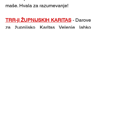
maše. Hvala za razumevanje!
TRR-ji ŽUPNIJSKIH KARITAS
 - Darove 
za župnijsko Karitas Velenje lahko 
nakažete na SI56 0284 3026 5696 081. 
Za Karitas Gornja Ponikva je TRR SI56 
0483 5000 3309 988, za Šentilj SI56 
6100 0001 3051 891, za Šentjanž na 
Vinski Gori SI56 0483 5000 3309 891 – 
povsod s pripisom: »karitas«. Bog 
povrni za vaše darove!
VELENJE
 - Prostovoljne darove za 
župnije ali za obnovo lahko oddate 
osebno ali na župnijski TRR: Župnija sv. 
Martin Velenje, SI56 0242 6009 2279 
253. Za cerkev sv. Marije ali sv. Andreja 
dodajte opombo v namenu nakazila. 