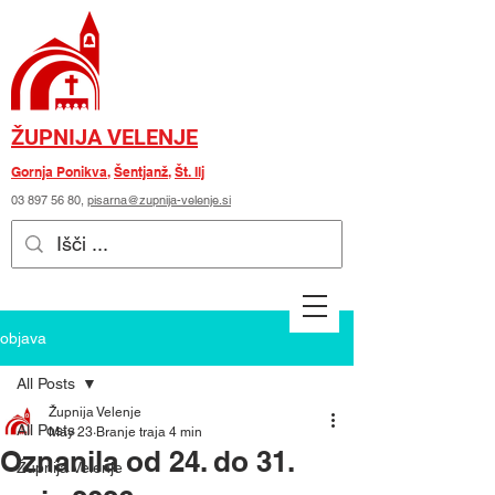
ŽUPNIJA VELENJE
Gornja Ponikva
,
Šentjanž
,
Št. Ilj
03 897 56 80
,
pisarna@zupnija-velenje.si
objava
All Posts
Župnija Velenje
All Posts
May 23
Branje traja 4 min
Oznanila od 24. do 31.
Župnija Velenje