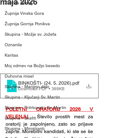
maja 2026
Župnija Šentilj
Župnija Vinska Gora
Župnija Gornja Ponikva
Skupina - Možje sv. Jožefa
Oznanila
Karitas
Moj odmev na Božjo besedo
Duhovna misel
BINKOŠTI- (24. 5. 2026)
.pdf
Skupina - Marijino delo
Download PDF • 389KB
Skupina - Ključarji Sv. Martin
Skupina - Pritrkovalci Sv. Martin
POLETNI ORATORIJ 2026 V 
VELENJU
 - Število prostih mest za 
Skupina - Skavti
oratorij je zapolnjeno, zato so prijave 
Skupina - Ministranti
zaprte. Morebitni kandidati, ki ste se še 