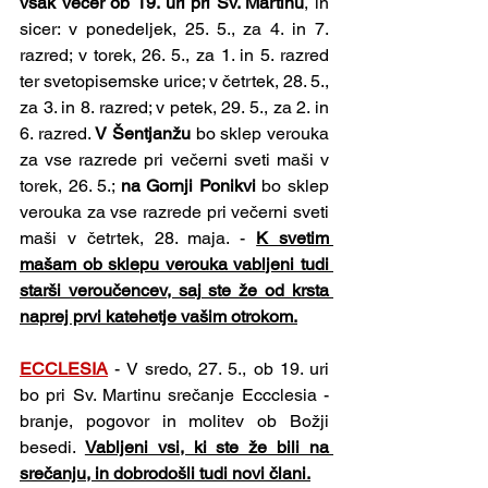
vsak večer ob 19. uri pri Sv. Martinu
, in 
sicer: v ponedeljek, 25. 5., za 4. in 7. 
razred; v torek, 26. 5., za 1. in 5. razred 
ter svetopisemske urice; v četrtek, 28. 5., 
za 3. in 8. razred; v petek, 29. 5., za 2. in 
6. razred. 
V Šentjanžu 
bo sklep verouka 
za vse razrede pri večerni sveti maši v 
torek, 26. 5.; 
na Gornji Ponikvi 
bo sklep 
verouka za vse razrede pri večerni sveti 
maši v četrtek, 28. maja. - 
K svetim 
mašam ob sklepu verouka vabljeni tudi 
starši veroučencev, saj ste že od krsta 
naprej prvi katehetje vašim otrokom.
ECCLESIA
 - V sredo, 27. 5., ob 19. uri 
bo pri Sv. Martinu srečanje Eccclesia - 
branje, pogovor in molitev ob Božji 
besedi. 
Vabljeni vsi, ki ste že bili na 
srečanju, in dobrodošli tudi novi člani.