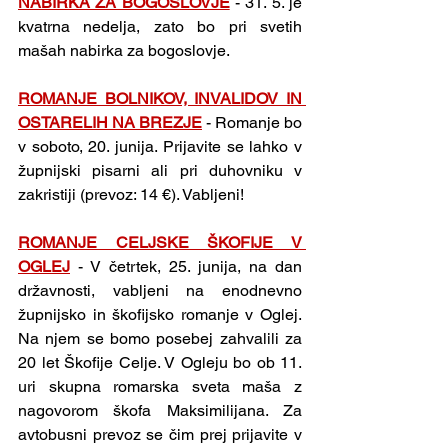
NABIRKA ZA BOGOSLOVJE
- 31. 5. je 
kvatrna nedelja, zato bo pri svetih 
mašah nabirka za bogoslovje.
ROMANJE BOLNIKOV, INVALIDOV IN 
OSTARELIH NA BREZJE
 - Romanje bo 
v soboto, 20. junija. Prijavite se lahko v 
župnijski pisarni ali pri duhovniku v 
zakristiji (prevoz: 14 €). Vabljeni!
ROMANJE CELJSKE ŠKOFIJE V 
OGLEJ
 - V četrtek, 25. junija, na dan 
državnosti, vabljeni na enodnevno 
župnijsko in škofijsko romanje v Oglej. 
Na njem se bomo posebej zahvalili za 
20 let Škofije Celje. V Ogleju bo ob 11. 
uri skupna romarska sveta maša z 
nagovorom škofa Maksimilijana. Za 
avtobusni prevoz se čim prej prijavite v 