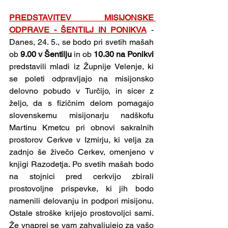
PREDSTAVITEV MISIJONSKE 
ODPRAVE - ŠENTILJ IN PONIKVA
 - 
Danes, 24. 5., se bodo pri svetih mašah 
ob 
9.00 v Šentilju 
in ob 
10.30 na Ponikvi 
predstavili mladi iz Župnije Velenje, ki 
se poleti odpravljajo na misijonsko 
delovno pobudo v Turčijo, in sicer z 
željo, da s fizičnim delom pomagajo 
slovenskemu misijonarju nadškofu 
Martinu Kmetcu pri obnovi sakralnih 
prostorov Cerkve v Izmirju, ki velja za 
zadnjo še živečo Cerkev, omenjeno v 
knjigi Razodetja. Po svetih mašah bodo 
na stojnici pred cerkvijo zbirali 
prostovoljne prispevke, ki jih bodo 
namenili delovanju in podpori misijonu. 
Ostale stroške krijejo prostovoljci sami. 
Že vnaprej se vam zahvaljujejo za vašo 