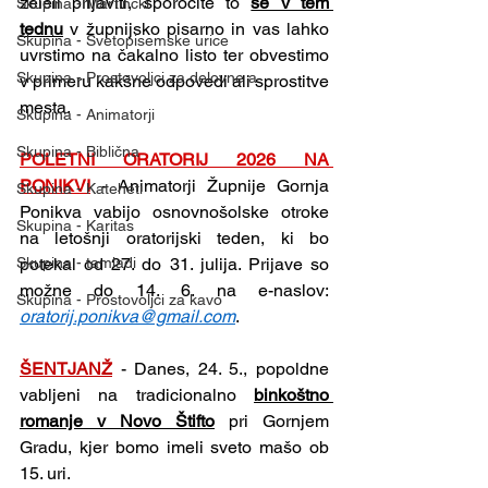
želeli prijaviti, sporočite to 
še v tem 
Skupina - Martinčki
tednu
 v župnijsko pisarno in vas lahko 
Skupina - Svetopisemske urice
uvrstimo na čakalno listo ter obvestimo 
Skupina - Prostovoljci za delovne a
v primeru kakšne odpovedi ali sprostitve 
mesta.
Skupina - Animatorji
Skupina - Biblična
POLETNI ORATORIJ 2026 NA 
PONIKVI
 - Animatorji Župnije Gornja 
Skupina - Kateheti
Ponikva vabijo osnovnošolske otroke 
Skupina - Karitas
na letošnji oratorijski teden, ki bo 
potekal od 27. do 31. julija. Prijave so 
Skupina - tamladi
možne do 14. 6. na e-naslov: 
Skupina - Prostovoljci za kavo
oratorij.ponikva@gmail.com
.
ŠENTJANŽ
 - Danes, 24. 5., popoldne 
vabljeni na tradicionalno 
binkoštno 
romanje v Novo Štifto
 pri Gornjem 
Gradu, kjer bomo imeli sveto mašo ob 
15. uri.