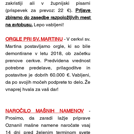
zakristiji ali v župnijski pisarni 
(prispevek za prevoz: 22 €). 
Prijave 
zbiramo do zasedbe razpoložljivih mest 
na avtobusu.
 Lepo vabljeni!
ORGLE PRI SV. MARTINU
 - V cerkvi sv. 
Martina postavljamo orgle, ki so bile 
demontirane v letu 2018, ob začetku 
prenove cerkve. Predvidena vrednost 
potrebne predelave, prilagoditve in 
postavitve je dobrih 60.000 €. Vabljeni, 
da po svojih močeh podprete to delo. Že 
vnaprej hvala za vaš dar!
NAROČILO MAŠNIH NAMENOV
 - 
Prosimo, da zaradi lažje priprave 
Oznanil mašne namene naročate vsaj 
14 dni pred želenim terminom svete 