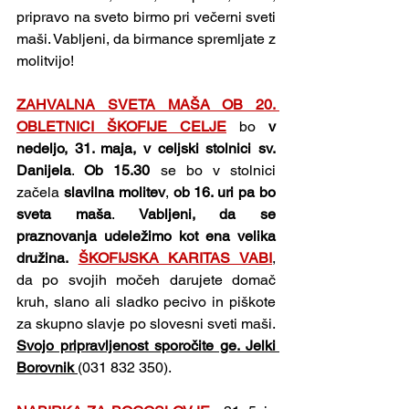
pripravo na sveto birmo pri večerni sveti 
maši. Vabljeni, da birmance spremljate z 
molitvijo!
ZAHVALNA SVETA MAŠA OB 20. 
OBLETNICI ŠKOFIJE CELJE
 bo 
v 
nedeljo, 31. maja, v celjski stolnici sv. 
Danijela
. 
Ob 15.30 
se bo v stolnici 
začela 
slavilna molitev
, 
ob 16. uri pa bo 
sveta maša
. 
Vabljeni, da se 
praznovanja udeležimo kot ena velika 
družina.
ŠKOFIJSKA KARITAS VABI
, 
da po svojih močeh darujete domač 
kruh, slano ali sladko pecivo in piškote 
za skupno slavje po slovesni sveti maši. 
Svojo pripravljenost sporočite ge. Jelki 
Borovnik 
(031 832 350).