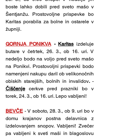
boste lahko dobili pred sveto mašo v 
Šentjanžu. Prostovoljne prispevke bo 
Karitas porabila za bolne in ostarele v 
župniji.
GORNJA PONIKVA
-
Karitas
izdeluje 
butare v četrtek, 26. 3., ob 16. uri. V 
nedeljo bodo na voljo pred sveto mašo 
na Ponikvi. Prostovoljni prispevki bodo 
namenjeni nakupu daril ob velikonočnih 
obiskih starejših, bolnih in invalidov
. 
- 
Čiščenje
 cerkve pred prazniki bo v 
torek, 24. 3., ob 16. uri. Lepo vabljeni!
BEVČE
 - V soboto, 28. 3., ob 9. uri bo v 
domu krajanov postna delavnica z 
izdelovanjem snopov. Vabljeni! Zvečer 
pa vabljeni k sveti maši in blagoslovu 