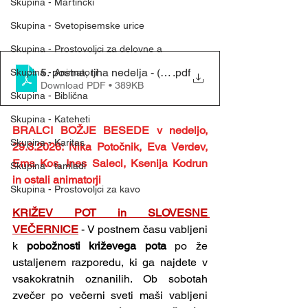
Skupina - Martinčki
Skupina - Svetopisemske urice
Skupina - Prostovoljci za delovne a
5. postna, tiha nedelja - (22. 3. 2026)
.pdf
Skupina - Animatorji
Download PDF • 389KB
Skupina - Biblična
Skupina - Kateheti
BRALCI BOŽJE BESEDE v nedeljo, 
Skupina - Karitas
29.3.2026: Nika Potočnik, Eva Verdev, 
Ema Kos, Ines Salecl, Ksenija Kodrun 
Skupina - tamladi
in ostali animatorji
Skupina - Prostovoljci za kavo
KRIŽEV POT in SLOVESNE 
VEČERNICE
- V postnem času vabljeni 
k 
pobožnosti križevega pota 
po že 
ustaljenem razporedu, ki ga najdete v 
vsakokratnih oznanilih. Ob sobotah 
zvečer po večerni sveti maši vabljeni 