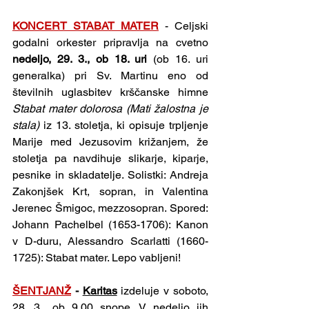
KONCERT STABAT MATER
- Celjski 
godalni orkester pripravlja na cvetno 
nedeljo, 29. 3., ob 18. uri 
(ob 16. uri 
generalka) pri Sv. Martinu eno od 
številnih uglasbitev krščanske himne 
Stabat mater dolorosa
(Mati žalostna je 
stala)
 iz 13. stoletja, ki opisuje trpljenje 
Marije med Jezusovim križanjem, že 
stoletja pa navdihuje slikarje, kiparje, 
pesnike in skladatelje. Solistki: Andreja 
Zakonjšek Krt, sopran, in Valentina 
Jerenec Šmigoc, mezzosopran. Spored: 
Johann Pachelbel (1653-1706): Kanon 
v D-duru, Alessandro Scarlatti (1660-
1725): Stabat mater. Lepo vabljeni!
ŠENTJANŽ
 - 
Karitas
 izdeluje v soboto, 
28. 3., ob 9.00 snope. V nedeljo jih 