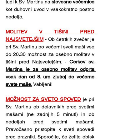
tudi k Sv. Martinu na 
slovesne večernice 
kot duhovni uvod v vsakokratno postno 
nedeljo.
MOLITEV V TIŠINI PRED 
NAJSVETEJŠIM
- Ob četrtkih zvečer je 
pri Sv. Martinu po večerni sveti maši vse 
do 20.30 možnost za osebno molitev v 
tišini pred Najsvetejšim. - 
Cerkev sv. 
Martina je za osebno molitev odprta 
vsak dan od 8. ure zjutraj do večerne 
svete maše.
 Vabljeni!
MOŽNOST ZA SVETO SPOVED
je pri 
Sv. Martinu ob delavnikih pred svetimi 
mašami (ne zadnjih 5 minut!) in ob 
nedeljah pred svetimi mašami. 
Pravočasno pristopite k sveti spovedi 
pred prazniki. Sporočite, če želite obisk 