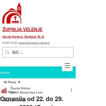
ŽUPNIJA VELENJE
Gornja Ponikva
,
Šentjanž
,
Št. Ilj
03 897 56 80
,
pisarna@zupnija-velenje.si
objava
All Posts
Župnija Velenje
All Posts
Mar 21
Branje traja 4 min
Oznanila od 22. do 29.
Župnija Velenje