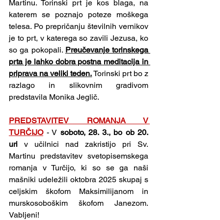
Martinu. Torinski prt je kos blaga, na 
katerem se poznajo poteze moškega 
telesa. Po prepričanju številnih vernikov 
je to prt, v katerega so zavili Jezusa, ko 
so ga pokopali. 
Preučevanje torinskega 
prta je lahko dobra postna meditacija in 
priprava na veliki teden.
 Torinski prt bo z 
razlago in slikovnim gradivom 
predstavila Monika Jeglič.
PREDSTAVITEV ROMANJA V 
TURČIJO
- V 
soboto, 28. 3., bo ob 20. 
uri
 v učilnici nad zakristijo pri Sv. 
Martinu predstavitev svetopisemskega 
romanja v Turčijo, ki so se ga naši 
mašniki udeležili oktobra 2025 skupaj s 
celjskim škofom Maksimilijanom in 
murskosoboškim škofom Janezom. 
Vabljeni!