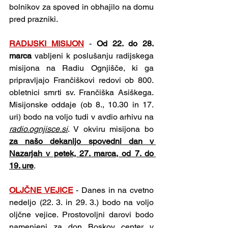
bolnikov za spoved in obhajilo na domu 
pred prazniki.
RADIJSKI MISIJON
- 
Od 22. do 28. 
marca
 vabljeni k poslušanju radijskega 
misijona na Radiu Ognjišče, ki ga 
pripravljajo Frančiškovi redovi ob 800. 
obletnici smrti sv. Frančiška Asiškega. 
Misijonske oddaje (ob 8., 10.30 in 17. 
uri) bodo na voljo tudi v avdio arhivu na 
radio.ognjisce.si
. V okviru misijona bo 
za našo dekanijo spovedni dan v 
Nazarjah v petek, 27. marca, od 7. do 
19. ure
.
OLJČNE VEJICE
- Danes in na cvetno 
nedeljo (22. 3. in 29. 3.) bodo na voljo 
oljčne vejice. Prostovoljni darovi bodo 
namenjeni za don Boskov center v 