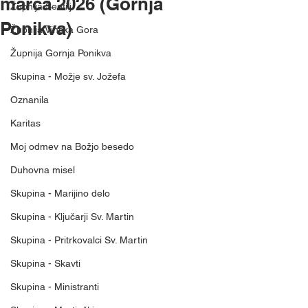
marca 2026 (Gornja
Župnija Šentilj
Ponikva)
Župnija Vinska Gora
Župnija Gornja Ponikva
Skupina - Možje sv. Jožefa
Oznanila
Karitas
Moj odmev na Božjo besedo
Duhovna misel
Skupina - Marijino delo
Skupina - Ključarji Sv. Martin
Skupina - Pritrkovalci Sv. Martin
Skupina - Skavti
Skupina - Ministranti