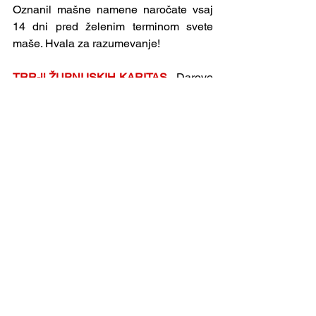
Oznanil mašne namene naročate vsaj 
14 dni pred želenim terminom svete 
maše. Hvala za razumevanje!
TRR-ji ŽUPNIJSKIH KARITAS
 - Darove 
za župnijsko Karitas Velenje lahko 
nakažete na SI56 0284 3026 5696 081. 
Za Karitas Gornja Ponikva je TRR SI56 
0483 5000 3309 988, za Šentilj SI56 
6100 0001 3051 891, za Šentjanž na 
Vinski Gori SI56 0483 5000 3309 891 – 
povsod s pripisom: »karitas«. Bog 
povrni za vaše darove!
VELENJE
 - Prostovoljne darove za 
župnije ali za obnovo lahko oddate 
osebno ali na župnijski TRR: Župnija sv. 
Martin Velenje, SI56 0242 6009 2279 
253. Za cerkev sv. Marije ali sv. Andreja 