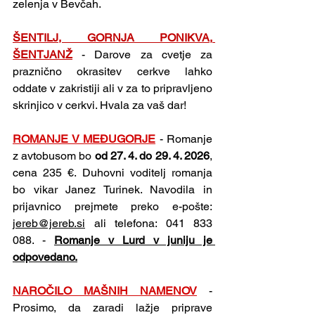
zelenja v Bevčah.
ŠENTILJ, GORNJA PONIKVA, 
ŠENTJANŽ
- Darove za cvetje za 
praznično okrasitev cerkve lahko 
oddate v zakristiji ali v za to pripravljeno 
skrinjico v cerkvi. Hvala za vaš dar!
ROMANJE V MEĐUGORJE
 - Romanje 
z avtobusom bo 
od 27. 4. do 29. 4. 2026
, 
cena 235 €. Duhovni voditelj romanja 
bo vikar Janez Turinek. Navodila in 
prijavnico prejmete preko e-pošte: 
jereb@jereb.si
 ali telefona: 041 833 
088. - 
Romanje v Lurd v juniju je 
odpovedano.
NAROČILO MAŠNIH NAMENOV
 - 
Prosimo, da zaradi lažje priprave 