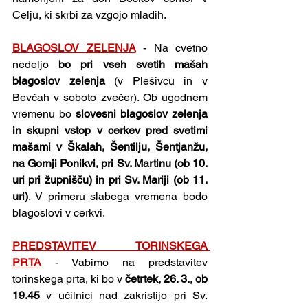
Celju, ki skrbi za vzgojo mladih.
BLAGOSLOV ZELENJA
- Na cvetno 
nedeljo 
bo pri vseh svetih mašah 
blagoslov zelenja 
(v Plešivcu in v 
Bevčah v soboto zvečer). Ob ugodnem 
vremenu bo 
slovesni blagoslov zelenja 
in skupni vstop v cerkev pred svetimi 
mašami v Škalah, Šentilju, Šentjanžu, 
na Gornji Ponikvi, pri Sv. Martinu (ob 10. 
uri pri župnišču) in pri Sv. Mariji (ob 11. 
uri)
. V primeru slabega vremena bodo 
blagoslovi v cerkvi.
PREDSTAVITEV TORINSKEGA 
PRTA
- Vabimo na predstavitev 
torinskega prta, ki bo v 
četrtek, 26. 3., ob 
19.45 
v učilnici nad zakristijo pri Sv. 