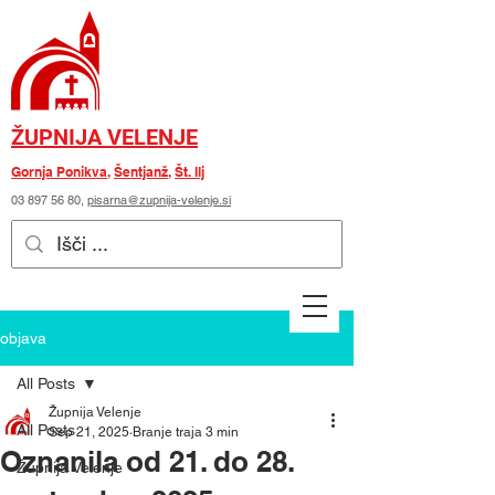
ŽUPNIJA VELENJE
Gornja Ponikva
,
Šentjanž
,
Št. Ilj
03 897 56 80
,
pisarna@zupnija-velenje.si
objava
All Posts
Župnija Velenje
All Posts
Sep 21, 2025
Branje traja 3 min
Oznanila od 21. do 28.
Župnija Velenje