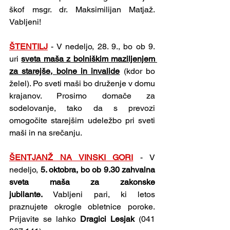
škof msgr. dr. Maksimilijan Matjaž. 
Vabljeni!
ŠTENTILJ
 - V nedeljo, 28. 9., bo ob 9. 
uri 
sveta maša z bolniškim maziljenjem 
za starejše, bolne in invalide
 (kdor bo 
želel). Po sveti maši bo druženje v domu 
krajanov. Prosimo domače za 
sodelovanje, tako da s prevozi 
omogočite starejšim udeležbo pri sveti 
maši in na srečanju.
ŠENTJANŽ NA VINSKI GORI
 - V 
nedeljo, 
5. oktobra, bo ob 9.30 zahvalna 
sveta maša za zakonske 
jubilante.
 Vabljeni pari, ki letos 
praznujete okrogle obletnice poroke. 
Prijavite se lahko 
Dragici Lesjak 
(041 