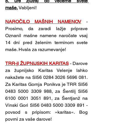
8. ure zjutraj do večerne svete 
maše.
 Vabljeni!
NAROČILO MAŠNIH NAMENOV
- 
Prosimo, da zaradi lažje priprave 
Oznanil mašne namene naročate vsaj 
14 dni pred želenim terminom svete 
maše. Hvala za razumevanje!
TRR-ji ŽUPNIJSKIH KARITAS
- Darove 
za župnijsko Karitas Velenje lahko 
nakažete na SI56 0284 3026 5696 081. 
Za Karitas Gornja Ponikva je TRR SI56 
0483 5000 3309 988, za Šentilj SI56 
6100 0001 3051 891, za Šentjanž na 
Vinski Gori SI56 0483 5000 3309 891 - 
povsod s pripisom: »karitas«. Bog 
povrni za vaše darove!