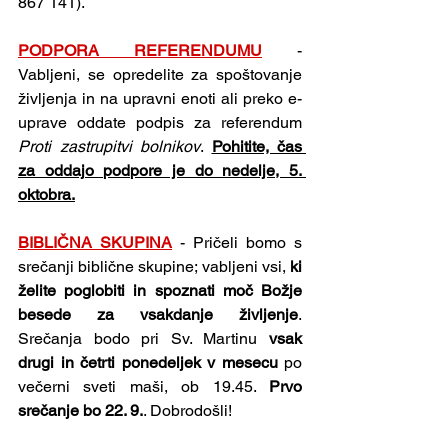
867 141).
PODPORA REFERENDUMU
 - 
Vabljeni, se opredelite za spoštovanje 
življenja in na upravni enoti ali preko e-
uprave oddate podpis za referendum 
Proti zastrupitvi bolnikov
. 
Pohitite, čas 
za oddajo podpore je do nedelje, 5. 
oktobra.
BIBLIČNA SKUPINA
 - Pričeli bomo s 
srečanji biblične skupine; vabljeni vsi, 
ki 
želite poglobiti in spoznati moč Božje 
besede za vsakdanje življenje
. 
Srečanja bodo pri Sv. Martinu 
vsak 
drugi in četrti ponedeljek v mesecu 
po 
večerni sveti maši, ob 19.45. 
Prvo 
srečanje bo 22. 9.
. Dobrodošli!