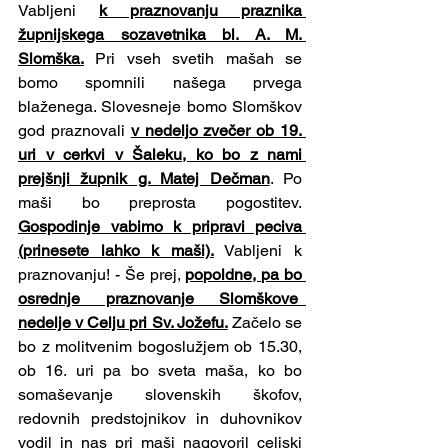
Vabljeni 
k praznovanju praznika 
župnijskega sozavetnika bl. A. M. 
Slomška.
 Pri vseh svetih mašah se 
bomo spomnili našega prvega 
blaženega. Slovesneje bomo Slomškov 
god praznovali 
v nedeljo zvečer ob 19. 
uri v cerkvi v Šaleku, ko bo z nami 
prejšnji župnik g. Matej Dečman
. Po 
maši bo preprosta pogostitev. 
Gospodinje vabimo k pripravi peciva 
(prinesete lahko k maši).
 Vabljeni k 
praznovanju! - Še prej, 
popoldne, pa bo 
osrednje praznovanje Slomškove  
nedelje v Celju pri Sv. Jožefu.
 Začelo se 
bo z molitvenim bogoslužjem ob 15.30, 
ob 16. uri pa bo sveta maša, ko bo 
somaševanje slovenskih škofov, 
redovnih predstojnikov in duhovnikov 
vodil in nas pri maši nagovoril celjski 