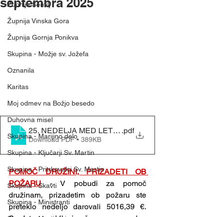
septembra 2025
Župnija Šentilj
Župnija Vinska Gora
Župnija Gornja Ponikva
Skupina - Možje sv. Jožefa
Oznanila
Karitas
Moj odmev na Božjo besedo
Duhovna misel
25. NEDELJA MED LETOM - (21. 9. 2025)
.pdf
Skupina - Marijino delo
Download PDF • 389KB
Skupina - Ključarji Sv. Martin
Skupina - Pritrkovalci Sv. Martin
POMOČ DRUŽINI, PRIZADETI OB 
POŽARU
 - V pobudi za pomoč 
Skupina - Skavti
družinam, prizadetim ob požaru ste 
Skupina - Ministranti
preteklo nedeljo darovali 5016,39 €. 