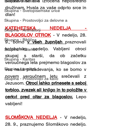
Sredstva so bila izročena neposredno 
Skupina - Martinčki
družinam. Hvala za vaše odprto srce in 
Skupina - Svetopisemske urice
dlan!
Skupina - Prostovoljci za delovne a
KATEHETSKA NEDELJA - 
Skupina - Animatorji
BLAGOSLOV OTROK
-
V nedeljo, 28. 
Skupina - Biblična
9., bomo 
v vseh župnijah 
praznovali 
katehetsko nedeljo. Vabljeni otroci 
Skupina - Kateheti
skupaj s starši, da ob začetku 
Skupina - Karitas
veroučnega leta prejmemo blagoslov za 
vsa naša prizadevanja, ko se bomo v 
Skupina - tamladi
novem veroučnem letu srečevali z 
Skupina - Prostovoljci za kavo
Jezusom. 
Otroci lahko prinesete s seboj 
torbico, zvezek ali knjigo in to položite v 
cerkvi pred oltar za blagoslov.
 Lepo 
vabljeni!
SLOMŠKOVA NEDELJA
-
V nedeljo, 
28. 9., praznujemo Slomškovo nedeljo. 