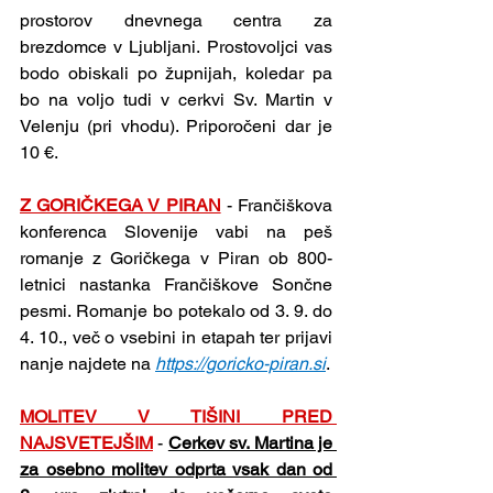
prostorov dnevnega centra za 
brezdomce v Ljubljani. Prostovoljci vas 
bodo obiskali po župnijah, koledar pa 
bo na voljo tudi v cerkvi Sv. Martin v 
Velenju (pri vhodu). Priporočeni dar je 
10 €. 
Z GORIČKEGA V PIRAN
 - Frančiškova 
konferenca Slovenije vabi na peš 
romanje z Goričkega v Piran ob 800-
letnici nastanka Frančiškove Sončne 
pesmi. Romanje bo potekalo od 3. 9. do 
4. 10., več o vsebini in etapah ter prijavi 
nanje najdete na 
https://goricko-piran.si
.
MOLITEV V TIŠINI PRED 
NAJSVETEJŠIM
- 
Cerkev sv. Martina je 
za osebno molitev odprta vsak dan od 