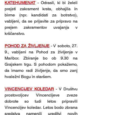
KATEHUMENAT
 - Odrasli, ki bi želeli 
prejeti zakrament krsta, obhajila in 
birme (npr. kandidati za botrstvo), 
vabljeni, da se prijavite za pripravo na 
prejem zakramentov uvajanja v 
krščanstvo.
POHOD ZA ŽIVLJENJE
 - V soboto, 27. 
9., vabljeni na Pohod za življenje v 
Maribor. Zbiranje bo ob 9.30 na 
Grajskem trgu. S pohodom pokažemo, 
da imamo radi življenje, da smo zanj 
hvaležni Bogu in staršem.
VINCENCIJEV KOLEDAR
 - V Društvu 
prostovoljcev Vincencijeve zveze 
dobrote so tudi letos pripravili 
Vincencijev koledar. Letos bodo zbrana 
sredstva namenili ureditvi novih 