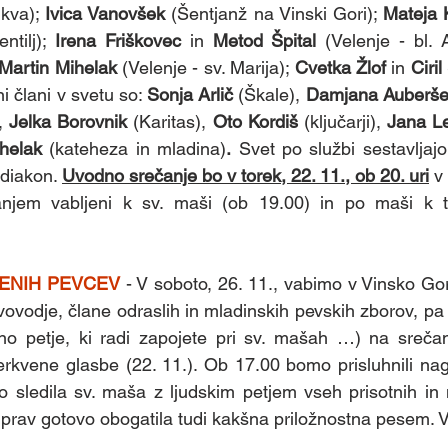
kva); 
Ivica Vanovšek
 (Šentjanž na Vinski Gori); 
Mateja 
entilj); 
Irena Friškovec
 in 
Metod Špital
Martin Mihelak
 (Velenje - sv. Marija); 
Cvetka Žlof
 in 
Ciril
i člani v svetu so: 
Sonja Arlič
 (Škale),
 Damjana Auberš
,
 Jelka Borovnik
 (Karitas),
 Oto Kordiš
 (ključarji),
 Jana L
helak
 (kateheza in mladina)
.
 Svet po službi sestavljajo
 diakon. 
Uvodno srečanje bo v torek, 22. 11., ob 20. uri
v
njem vabljeni k sv. maši (ob 19.00) in po maši k tih
ENIH PEVCEV 
- V soboto, 26. 11., vabimo v Vinsko Go
ovodje, člane odraslih in mladinskih pevskih zborov, pa t
no petje, ki radi zapojete pri sv. mašah …) na srečan
cerkvene glasbe (22. 11.). Ob 17.00 bomo prisluhnili nag
 sledila sv. maša z ljudskim petjem vseh prisotnih in 
o prav gotovo obogatila tudi kakšna priložnostna pesem. V