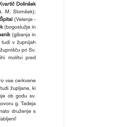
Kvartič Dolinšek
 (Velenje - bl. A. M. Slomšek); 
 Špital
 (Velenje - 
ek
 (bogoslužje in 
esnik
 (gibanja in 
 tudi v župnijah 
 župnišču pri Sv. 
i molitvi pred 
ro vse cerkvene 
udi župljane, ki 
je ob godu sv. 
ovoru g. Tadeja 
nato druženje s 
abljeni!