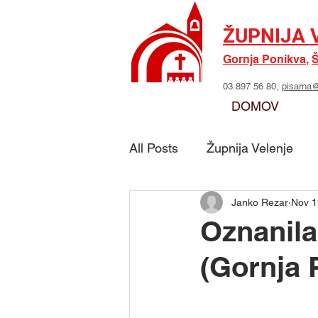
ŽUPNIJA 
Gornja Ponikva
,
Š
03 897 56 80,
pisarna@
DOMOV
All Posts
Župnija Velenje
Janko Rezar
Nov 1
Skupina - Možje sv. Jožefa
Oznanila
(Gornja 
Skupina - Marijino delo