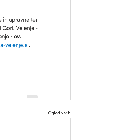
e in upravne ter 
 Gori, Velenje - 
nje - sv. 
a-velenje.si
.
Ogled vseh