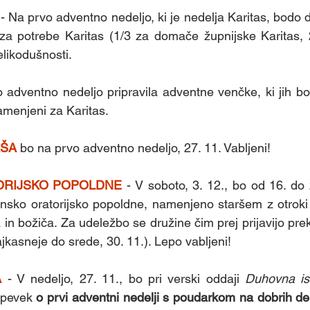
 
- Na prvo adventno nedeljo, ki je nedelja Karitas, bodo da
za potrebe Karitas (1/3 za domače župnijske Karitas, 2
elikodušnosti.
 adventno nedeljo pripravila adventne venčke, ki jih bost
menjeni za Karitas. 
AŠA
 bo na prvo adventno nedeljo, 27. 11. Vabljeni!
ORIJSKO POPOLDNE 
- V soboto, 3. 12., bo od 16. do 
nsko oratorijsko popoldne, namenjeno staršem z otroki 
ajkasneje do srede, 30. 11.). Lepo vabljeni!
 
- V nedeljo, 27. 11., bo pri verski oddaji 
Duhovna is
spevek 
o prvi adventni nedelji s poudarkom na dobrih de