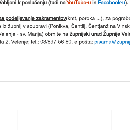
Vabljeni k poslušanju (tudi na 
YouTube-u
 in 
Facebook-u
).
za podeljevanje zakramentov
(krst, poroka ...), za pogreb
iz župnij v soupravi (Ponikva, Šentilj, Šentjanž na Vinski
elenje - sv. Marija) obrnite na 
župnijski urad Župnije Vele
a 2, Velenje; tel.: 03/897-56-80, e-pošta: 
pisarna@zupnij