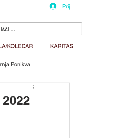
Prijava
LA/KOLEDAR
KARITAS
rnja Ponikva
do
Duhovna misel
 2022
Sv. Martin