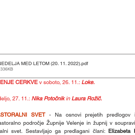
 NEDELJA MED LETOM (20. 11. 2022)
.pdf
 336KB
ŠENJE CERKVE 
v soboto, 26. 11.: 
Loke.
eljo, 27. 11.: 
Nika Potočnik
 in 
Laura Rožič.
ASTORALNI SVET 
- Na osnovi prejetih predlogov in
storalno področje Župnije Velenje in župnij v soupravi
alni svet. Sestavljajo ga predlagani člani: 
Elizabeta 