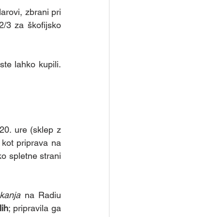
rovi, zbrani pri 
/3 za škofijsko 
e lahko kupili. 
20. ure (sklep z 
kot priprava na 
praznovanje adventa in božiča. Za udeležbo se družine čim prej prijavijo preko spletne strani 
kanja
 na Radiu 
lih
; pripravila ga 