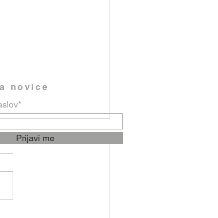
na novice
aslov*
Prijavi me
nila od 19. do 26. julija