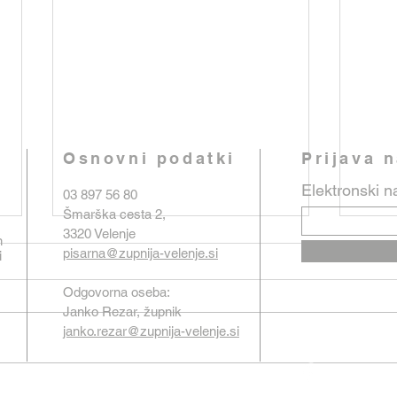
Osnovni podatki
Prijava 
Elektronski n
03 897 56 80
Šmarška cesta 2,
3320 Velenje
n
pisarna@zupnija-velenje.si
i
Odgovorna oseba:
Janko Rezar, župnik
janko.rezar@zupnija-velenje.si
Oznanila od 26. julija do 2.
Ozna