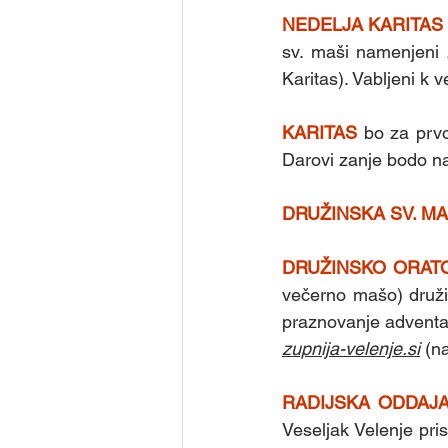
NEDELJA KARITAS
sv. maši namenjeni 
Karitas). Vabljeni k v
KARITAS 
bo za prvo
Darovi zanje bodo na
DRUŽINSKA SV. M
DRUŽINSKO ORAT
večerno mašo) druži
zupnija-velenje.si
 (n
RADIJSKA ODDAJA
Veseljak Velenje pri