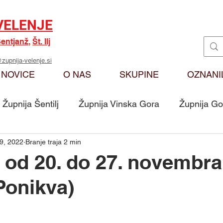
VELENJE
entjanž
,
Št. Ilj
zupnija-velenje.si
NOVICE
O NAS
SKUPINE
OZNANI
Župnija Šentilj
Župnija Vinska Gora
Župnija Go
9, 2022
Branje traja 2 min
Oznanila
Karitas
Moj odmev na Božjo bese
 od 20. do 27. novembra
Ponikva)
Skupina - Ključarji Sv. Martin
Skupina - Pritrkovalci 