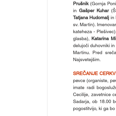
Prušnik
 (Gornja Poni
in 
Gašper Kuhar 
(Š
Tatjana Hudomalj
 in 
sv. Martin). Imenovan
kateheza - Plešivec)
glasba),
 Katarina Mi
delujoči duhovniki in
Martinu. Pred sreča
Najsvetejšim.
SREČANJE CERKV
pevce (organiste, pev
imate radi bogosluž
Cecilije, zavetnice 
Sadarja, ob 18.00 bo
pogostitvijo, ki ga b