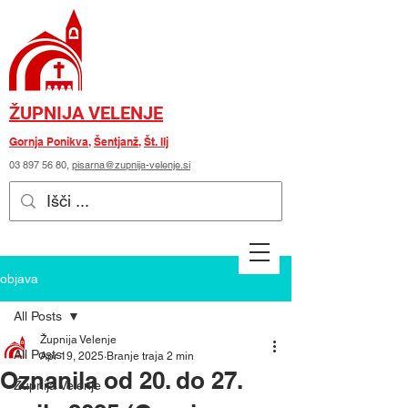
ŽUPNIJA VELENJE
Gornja Ponikva
,
Šentjanž
,
Št. Ilj
03 897 56 80
,
pisarna@zupnija-velenje.si
objava
All Posts
Župnija Velenje
All Posts
Apr 19, 2025
Branje traja 2 min
Oznanila od 20. do 27.
Župnija Velenje