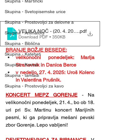
Skupina - Martinčki
Skupina - Svetopisemske urice
Skupina - Prostovoljci za delovne a
VELIKA NOČ - (20. 4. 2025)
.pdf
Skupina - Animatorji
Download PDF • 350KB
Skupina - Biblična
BRANJE BOŽJE BESEDE:
Skupina - Kateheti
velikonočni ponedeljek: Marija 
Strahovnik in Danica Berce
Skupina - Karitas
v nedeljo, 27. 4. 2025: Uroš Kolenc 
Skupina - tamladi
in Valentina Prušnik.
Skupina - Prostovoljci za kavo
KONCERT MEPZ GORENJE
 - Na 
velikonočni ponedeljek, 21. 4., bo ob 18. 
uri pri Sv. Martinu koncert Marijinih 
pesmi, ki ga pripravlja mešani pevski 
zbor Gorenje. Lepo vabljeni!
DEVETDNEVNICA ZA BIRMANCE
- V 