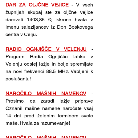
DAR ZA OLJČNE VEJICE
-
V vseh 
župnijah skupaj ste za oljčne vejice 
darovali 1403,85 €; iskrena hvala v 
imenu salezijancev iz Don Boskovega 
centra v Celju.
RADIO OGNJIŠČE V VELENJU
- 
Program Radia Ognjišče lahko v 
Velenju odslej lažje in bolje spremljate 
na novi frekvenci 88.5 MHz. Vabljeni k 
poslušanju!
NAROČILO MAŠNIH NAMENOV
- 
Prosimo, da zaradi lažje priprave 
Oznanil mašne namene naročate vsaj 
14 dni pred želenim terminom svete 
maše. Hvala za razumevanje!
NAROČILO MAŠNIH NAMENOV
- 