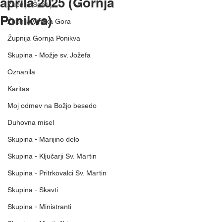
aprila 2025 (Gornja
Župnija Šentilj
Ponikva)
Župnija Vinska Gora
Župnija Gornja Ponikva
Skupina - Možje sv. Jožefa
Oznanila
Karitas
Moj odmev na Božjo besedo
Duhovna misel
Skupina - Marijino delo
Skupina - Ključarji Sv. Martin
Skupina - Pritrkovalci Sv. Martin
Skupina - Skavti
Skupina - Ministranti