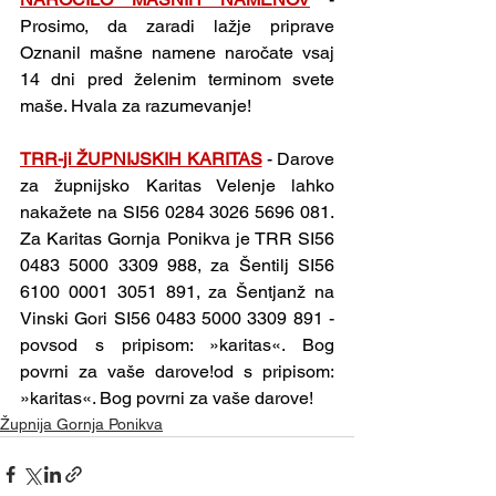
Prosimo, da zaradi lažje priprave 
Oznanil mašne namene naročate vsaj 
14 dni pred želenim terminom svete 
maše. Hvala za razumevanje!
TRR-ji ŽUPNIJSKIH KARITAS
- Darove 
za župnijsko Karitas Velenje lahko 
nakažete na SI56 0284 3026 5696 081. 
Za Karitas Gornja Ponikva je TRR SI56 
0483 5000 3309 988, za Šentilj SI56 
6100 0001 3051 891, za Šentjanž na 
Vinski Gori SI56 0483 5000 3309 891 - 
povsod s pripisom: »karitas«. Bog 
povrni za vaše darove!od s pripisom: 
»karitas«. Bog povrni za vaše darove!
Župnija Gornja Ponikva