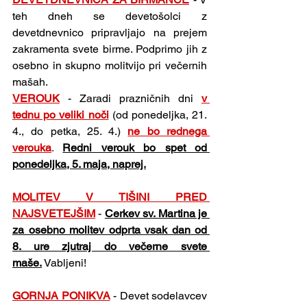
teh dneh se devetošolci z 
devetdnevnico pripravljajo na prejem 
zakramenta svete birme. Podprimo jih z 
osebno in skupno molitvijo pri večernih 
mašah.
VEROUK
-
Zaradi prazničnih dni 
v 
tednu po veliki noči
(od ponedeljka, 21. 
4., do petka, 25. 4.) 
ne bo rednega 
verouka
. 
Redni verouk bo spet od 
ponedeljka, 5. maja, naprej.
MOLITEV V TIŠINI PRED 
NAJSVETEJŠIM
- 
Cerkev sv. Martina je 
za osebno molitev odprta vsak dan od 
8. ure zjutraj do večerne svete 
maše.
 Vabljeni!
GORNJA PONIKVA
-
Devet sodelavcev 