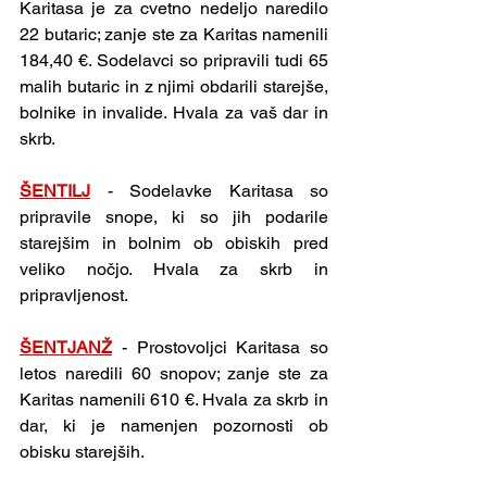
Karitasa je za cvetno nedeljo naredilo 
22 butaric; zanje ste za Karitas namenili 
184,40 €. Sodelavci so pripravili tudi 65 
malih butaric in z njimi obdarili starejše, 
bolnike in invalide. Hvala za vaš dar in 
skrb.
ŠENTILJ
- Sodelavke Karitasa so 
pripravile snope, ki so jih podarile 
starejšim in bolnim ob obiskih pred 
veliko nočjo. Hvala za skrb in 
pripravljenost.
ŠENTJANŽ
- Prostovoljci Karitasa so 
letos naredili 60 snopov; zanje ste za 
Karitas namenili 610 €. Hvala za skrb in 
dar, ki je namenjen pozornosti ob 
obisku starejših.