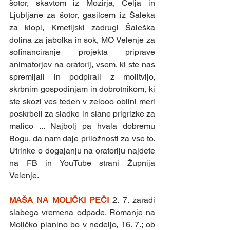
šotor, skavtom iz Mozirja, Celja in 
Ljubljane za šotor, gasilcem iz Šaleka 
za klopi, Kmetijski zadrugi Šaleška 
dolina za jabolka in sok, MO Velenje za 
sofinanciranje projekta priprave 
animatorjev na oratorij, vsem, ki ste nas 
spremljali in podpirali z molitvijo, 
skrbnim gospodinjam in dobrotnikom, ki 
ste skozi ves teden v zelooo obilni meri 
poskrbeli za sladke in slane prigrizke za 
malico ... Najbolj pa hvala dobremu 
Bogu, da nam daje priložnosti za vse to. 
Utrinke o dogajanju na oratoriju najdete 
na FB in YouTube strani Župnija 
Velenje.
MAŠA NA MOLIČKI PEČI 
2. 7. zaradi 
slabega vremena odpade. Romanje na 
Moličko planino bo v nedeljo, 16. 7.; ob 