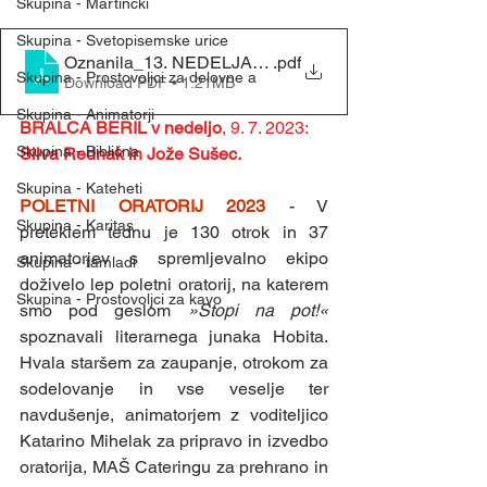
Skupina - Martinčki
Skupina - Svetopisemske urice
Oznanila_13. NEDELJA MED LETOM (2. 7. 2023)
.pdf
Skupina - Prostovoljci za delovne a
Download PDF • 1.21MB
Skupina - Animatorji
BRALCA BERIL v nedeljo
, 9. 7. 2023: 
Skupina - Biblična
Silva Rednak in Jože Sušec
.
Skupina - Kateheti
POLETNI ORATORIJ 2023 
- V 
Skupina - Karitas
preteklem tednu je 130 otrok in 37 
animatorjev s spremljevalno ekipo 
Skupina - tamladi
doživelo lep poletni oratorij, na katerem 
Skupina - Prostovoljci za kavo
smo pod geslom 
»Stopi na pot!« 
spoznavali literarnega junaka Hobita. 
Hvala staršem za zaupanje, otrokom za 
sodelovanje in vse veselje ter 
navdušenje, animatorjem z voditeljico 
Katarino Mihelak za pripravo in izvedbo 
oratorija, MAŠ Cateringu za prehrano in 