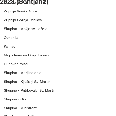
2023 (Šentjanž)
Župnija Šentilj
Župnija Vinska Gora
Župnija Gornja Ponikva
Skupina - Možje sv. Jožefa
Oznanila
Karitas
Moj odmev na Božjo besedo
Duhovna misel
Skupina - Marijino delo
Skupina - Ključarji Sv. Martin
Skupina - Pritrkovalci Sv. Martin
Skupina - Skavti
Skupina - Ministranti