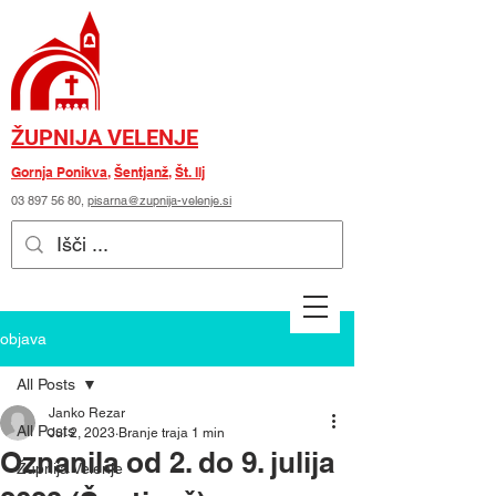
ŽUPNIJA VELENJE
Gornja Ponikva
,
Šentjanž
,
Št. Ilj
03 897 56 80
,
pisarna@zupnija-velenje.si
objava
All Posts
Janko Rezar
All Posts
Jul 2, 2023
Branje traja 1 min
Oznanila od 2. do 9. julija
Župnija Velenje