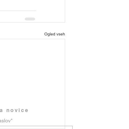
Ogled vseh
na novice
aslov*