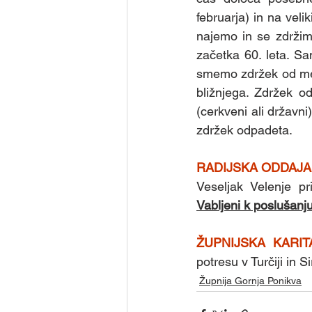
februarja) in na veli
najemo in se zdržimo
začetka 60. leta. S
smemo zdržek od mes
bližnjega. Zdržek o
(cerkveni ali državni
zdržek odpadeta.
RADIJSKA ODDAJA
Veseljak Velenje pr
Vabljeni k poslušanju
ŽUPNIJSKA KARI
potresu v Turčiji in S
Župnija Gornja Ponikva