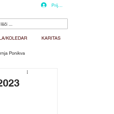
Prijava
LA/KOLEDAR
KARITAS
rnja Ponikva
do
Duhovna misel
 2023
Sv. Martin