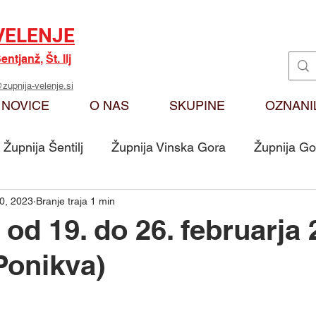
VELENJE
entjanž
,
Št. Ilj
zupnija-velenje.si
NOVICE
O NAS
SKUPINE
OZNANI
Župnija Šentilj
Župnija Vinska Gora
Župnija Go
0, 2023
Branje traja 1 min
Oznanila
Karitas
Moj odmev na Božjo bese
 od 19. do 26. februarja
Ponikva)
Skupina - Ključarji Sv. Martin
Skupina - Pritrkovalci 