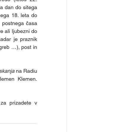
na dan do sitega 
ega 18. leta do 
j postnega časa 
ali ljubezni do 
adar je praznik 
greb …), post in 
skanja
 na Radiu 
; pripravil ga bo Klemen Klemen. 
 za prizadete v 
 