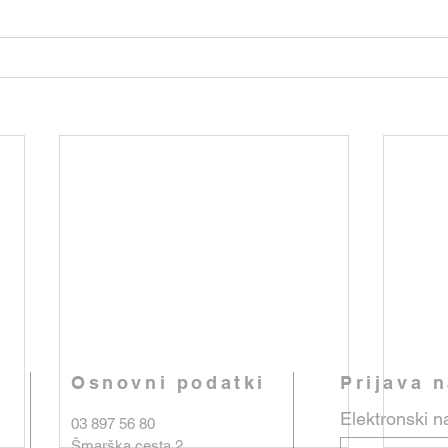
Osnovni podatki
Prijava 
Elektronski n
03 897 56 80
Šmarška cesta 2,