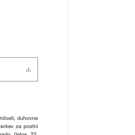
milosti, duhovne 
erkev za postni 
edo (letos 22. 