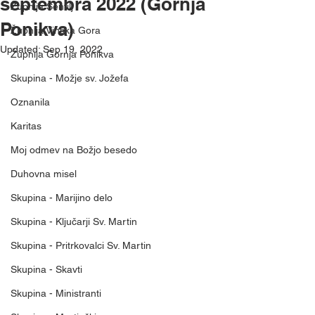
septembra 2022 (Gornja
Župnija Šentilj
Ponikva)
Župnija Vinska Gora
Updated:
Sep 19, 2022
Župnija Gornja Ponikva
Skupina - Možje sv. Jožefa
Oznanila
Karitas
Moj odmev na Božjo besedo
Duhovna misel
Skupina - Marijino delo
Skupina - Ključarji Sv. Martin
Skupina - Pritrkovalci Sv. Martin
Skupina - Skavti
Skupina - Ministranti