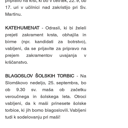
pripravo na krst, ki bo v četrtek, 22. 9, ob 
17. uri v učilnici nad zakristijo pri Sv. 
Martinu. 
KATEHUMENAT 
- Odrasli, ki bi želeli 
prejeti zakrament krsta, obhajila in 
birme (npr. kandidati za botrstvo), 
vabljeni, da se prijavite za pripravo na 
prejem zakramentov uvajanja v 
krščanstvo. 
BLAGOSLOV ŠOLSKIH TORBIC 
- Na 
Slomškovo nedeljo, 25. septembra, bo 
ob 9.30 sv. maša ob začetku 
veroučnega in šolskega leta. Otroci 
vabljeni, da k maši prinesete šolske 
torbice, ki jih bomo blagoslovili. Vabljeni 
tudi k sodelovanju pri maši! 