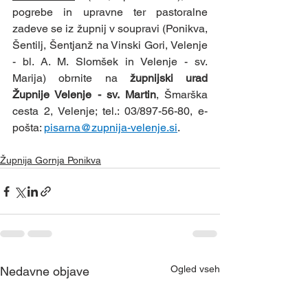
pogrebe in upravne ter pastoralne 
zadeve se iz župnij v soupravi (Ponikva, 
Šentilj, Šentjanž na Vinski Gori, Velenje 
- bl. A. M. Slomšek in Velenje - sv. 
Marija) obrnite na 
župnijski urad 
Župnije Velenje - sv. Martin
, Šmarška 
cesta 2, Velenje; tel.: 03/897-56-80, e-
pošta: 
pisarna@zupnija-velenje.si
.
Župnija Gornja Ponikva
Ogled vseh
Nedavne objave