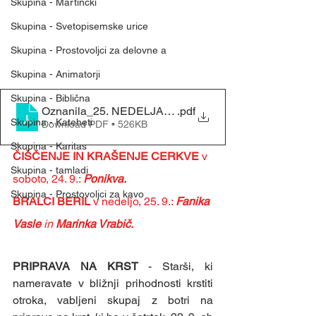
Skupina - Martinčki
Skupina - Svetopisemske urice
Skupina - Prostovoljci za delovne a
Skupina - Animatorji
Skupina - Biblična
Oznanila_25. NEDELJA MED LETOM (18. 9. 2022)
.pdf
Skupina - Kateheti
Download PDF • 526KB
Skupina - Karitas
ČIŠČENJE IN KRAŠENJE CERKVE 
v 
Skupina - tamladi
soboto, 24. 9.: 
Ponikva.
Skupina - Prostovoljci za kavo
BRALCI BERIL 
v nedeljo, 25. 9.: 
Fanika 
Vasle 
in
 Marinka Vrabič.
PRIPRAVA NA KRST 
- Starši, ki 
nameravate v bližnji prihodnosti krstiti 
otroka, vabljeni skupaj z botri na 