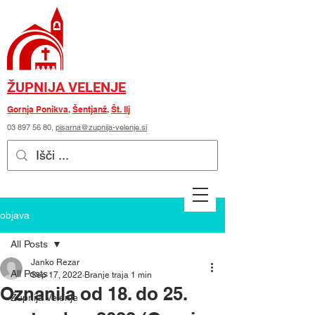
ŽUPNIJA VELENJE
Gornja Ponikva
,
Šentjanž
,
Št. Ilj
03 897 56 80
,
pisarna@zupnija-velenje.si
objava
All Posts
Janko Rezar
All Posts
Sep 17, 2022
Branje traja 1 min
Oznanila od 18. do 25.
Župnija Velenje