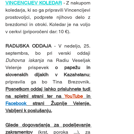
VINCENCIJEV KOLEDAR
 - Z nakupom 
koledarja, ki so ga pripravili Vincencijevi 
prostovoljci, podprete njihovo delo z 
brezdomci in otroki. Koledar je na voljo 
v cerkvi (priporočeni dar: 10 €). 
RADIJSKA ODDAJA 
- V nedeljo, 25. 
septembra, bo pri verski oddaji 
Duhovna iskanja
 na Radiu Veseljak 
Velenje prispevek 
o papežu in 
slovenskih dijakih v Kazahstanu
; 
pripravila ga bo Tina Brezovnik. 
Posnetkom oddaj lahko prisluhnete tudi 
na spletni strani ter na 
YouTube
 in 
Facebook
 strani Župnije Velenje. 
Vabljeni k poslušanju.
Glede dogovarjanja za podeljevanje 
zakramentov
(krst, poroka ...), za 