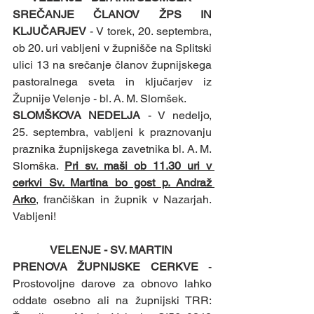
SREČANJE ČLANOV ŽPS IN 
KLJUČARJEV
 - V torek, 20. septembra, 
ob 20. uri vabljeni v župnišče na Splitski 
ulici 13 na srečanje članov župnijskega 
pastoralnega sveta in ključarjev iz 
Župnije Velenje - bl. A. M. Slomšek.
SLOMŠKOVA NEDELJA 
- V nedeljo, 
25. septembra, vabljeni k praznovanju 
praznika župnijskega zavetnika bl. A. M. 
Slomška. 
Pri sv. maši ob 11.30 uri v 
cerkvi Sv. Martina bo gost p. Andraž 
Arko
, frančiškan in župnik v Nazarjah. 
Vabljeni!
VELENJE - SV. MARTIN 
PRENOVA ŽUPNIJSKE CERKVE
 - 
Prostovoljne darove za obnovo lahko 
oddate osebno ali na župnijski TRR: 