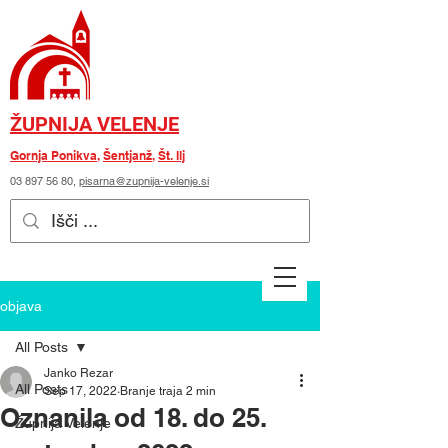
ŽUPNIJA VELENJE
Gornja Ponikva
,
Šentjanž
,
Št. Ilj
03 897 56 80
,
pisarna@zupnija-velenje.si
objava
All Posts
Janko Rezar
All Posts
Sep 17, 2022
Branje traja 2 min
Oznanila od 18. do 25.
Župnija Velenje