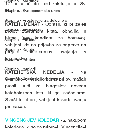
Skupina - Martinčki
17. uri v učilnici nad zakristijo pri Sv. 
Martinu. 
Skupina - Svetopisemske urice
Skupina - Prostovoljci za delovne a
KATEHUMENAT 
- Odrasli, ki bi želeli 
Skupina - Animatorji
prejeti zakrament krsta, obhajila in 
birme (npr. kandidati za botrstvo), 
Skupina - Biblična
vabljeni, da se prijavite za pripravo na 
Skupina - Kateheti
prejem zakramentov uvajanja v 
krščanstvo. 
Skupina - Karitas
Skupina - tamladi
KATEHETSKA NEDELJA 
- Na 
Slomškovo nedeljo bomo pri sv. mašah 
Skupina - Prostovoljci za kavo
prosili tudi za blagoslov novega 
katehetskega leta, ki ga začenjamo. 
Starši in otroci, vabljeni k sodelovanju 
pri mašah.
VINCENCIJEV KOLEDAR
 - Z nakupom 
koledarja, ki so ga pripravili Vincencijevi 