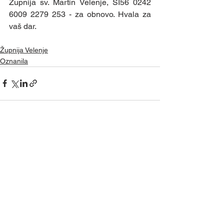
Župnija sv. Martin Velenje, SI56 0242 
6009 2279 253 - za obnovo. Hvala za 
vaš dar.
Župnija Velenje
Oznanila
Ogled vseh
Nedavne objave