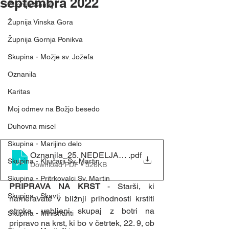
septembra 2022
Župnija Šentilj
Župnija Vinska Gora
Župnija Gornja Ponikva
Skupina - Možje sv. Jožefa
Oznanila
Karitas
Moj odmev na Božjo besedo
Duhovna misel
Skupina - Marijino delo
Oznanila_25. NEDELJA MED LETOM (18. 9. 2022)
.pdf
Skupina - Ključarji Sv. Martin
Download PDF • 526KB
Skupina - Pritrkovalci Sv. Martin
PRIPRAVA NA KRST 
- Starši, ki 
Skupina - Skavti
nameravate v bližnji prihodnosti krstiti 
otroka, vabljeni skupaj z botri na 
Skupina - Ministranti
pripravo na krst, ki bo v četrtek, 22. 9, ob 