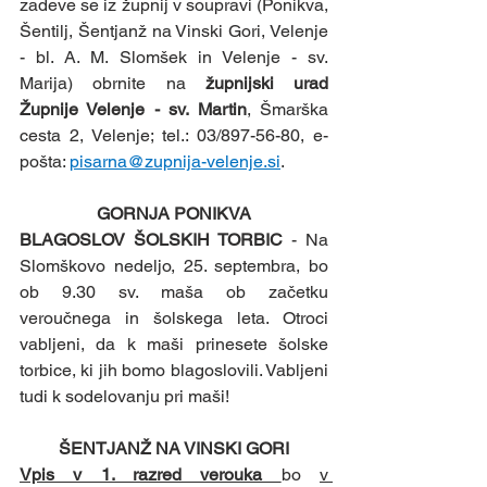
zadeve se iz župnij v soupravi (Ponikva, 
Šentilj, Šentjanž na Vinski Gori, Velenje 
- bl. A. M. Slomšek in Velenje - sv. 
Marija) obrnite na 
župnijski urad 
Župnije Velenje - sv. Martin
, Šmarška 
cesta 2, Velenje; tel.: 03/897-56-80, e-
pošta: 
pisarna@zupnija-velenje.si
.
GORNJA PONIKVA
BLAGOSLOV ŠOLSKIH TORBIC 
- Na 
Slomškovo nedeljo, 25. septembra, bo 
ob 9.30 sv. maša ob začetku 
veroučnega in šolskega leta. Otroci 
vabljeni, da k maši prinesete šolske 
torbice, ki jih bomo blagoslovili. Vabljeni 
tudi k sodelovanju pri maši! 
ŠENTJANŽ NA VINSKI GORI
Vpis v 1. razred verouka 
bo 
v 