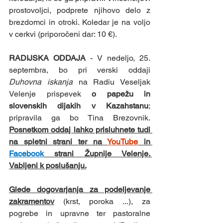
prostovoljci, podprete njihovo delo z 
brezdomci in otroki. Koledar je na voljo 
v cerkvi (priporočeni dar: 10 €). 
RADIJSKA ODDAJA 
- V nedeljo, 25. 
septembra, bo pri verski oddaji 
Duhovna iskanja
 na Radiu Veseljak 
Velenje prispevek 
o papežu in 
slovenskih dijakih v Kazahstanu
; 
pripravila ga bo Tina Brezovnik. 
Posnetkom oddaj lahko prisluhnete tudi 
na spletni strani ter na 
YouTube
 in 
Facebook
 strani Župnije Velenje. 
Vabljeni k poslušanju.
Glede dogovarjanja za podeljevanje 
zakramentov
(krst, poroka ...), za 
pogrebe in upravne ter pastoralne 