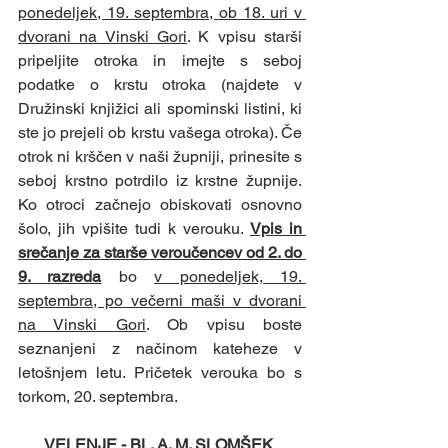
ponedeljek, 19. septembra, ob 18. uri v 
dvorani na Vinski Gori
. K vpisu starši 
pripeljite otroka in imejte s seboj 
podatke o krstu otroka (najdete v 
Družinski knjižici ali spominski listini, ki 
ste jo prejeli ob krstu vašega otroka). Če 
otrok ni krščen v naši župniji, prinesite s 
seboj krstno potrdilo iz krstne župnije. 
Ko otroci začnejo obiskovati osnovno 
šolo, jih vpišite tudi k verouku. 
Vpis in 
srečanje za starše veroučencev od 2. do 
9. razreda
 bo 
v ponedeljek, 19. 
septembra, po večerni maši v dvorani 
na Vinski Gori
. Ob vpisu boste 
seznanjeni z načinom kateheze v 
letošnjem letu. Pričetek verouka bo s 
torkom, 20. septembra.
VELENJE - BL. A. M. SLOMŠEK 