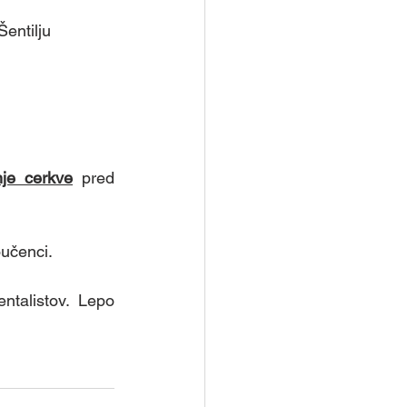
Šentilju
nje cerkve
pred 
oučenci. 
talistov. Lepo 