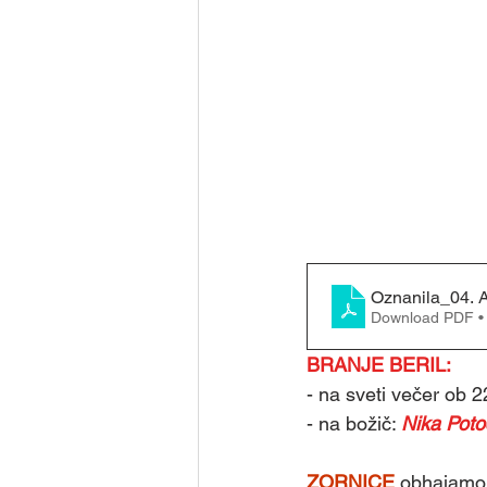
Oznanila_04.
Download PDF •
BRANJE BERIL: 
- na sveti večer ob 22
- na božič: 
Nika Poto
ZORNICE 
obhajamo