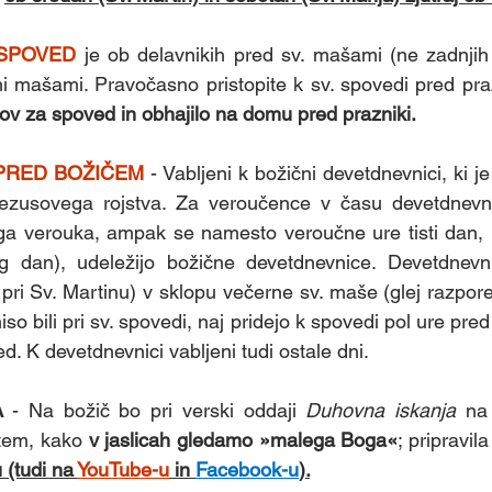
SPOVED 
je ob delavnikih pred sv. mašami (ne zadnjih 
i mašami. Pravočasno pristopite k sv. spovedi pred praz
kov za spoved in obhajilo na domu pred prazniki.
PRED BOŽIČEM 
- Vabljeni k božični devetdnevnici, ki je
ezusovega rojstva. Za veroučence v času devetdnevni
a verouka, ampak se namesto veroučne ure tisti dan, ko
g dan), udeležijo božične devetdnevnice. Devetdnevn
pri Sv. Martinu) v sklopu večerne sv. maše (glej razpore
iso bili pri sv. spovedi, naj pridejo k spovedi pol ure pred
. K devetdnevnici vabljeni tudi ostale dni.
A 
- Na božič bo pri verski oddaji 
Duhovna iskanja
 na
tem, kako 
v jaslicah gledamo »malega Boga«
 (tudi na 
YouTube-u
 in 
Facebook-u
).