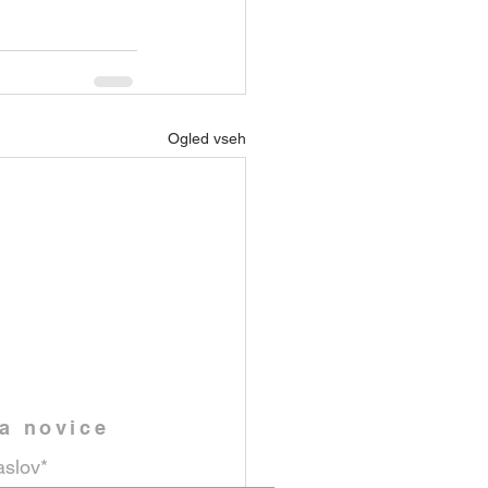
Ogled vseh
na novice
aslov*