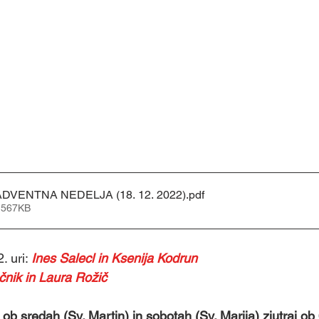
 ADVENTNA NEDELJA (18. 12. 2022)
.pdf
 567KB
. uri:
Ines Salecl in Ksenija Kodrun
čnik in Laura Rožič
 
ob sredah (Sv. Martin) in sobotah (Sv. Marija) zjutraj ob