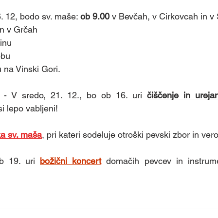
. 12, bodo sv. maše: 
ob 9.00
 v Bevčah, v Cirkovcah in v 
in
v Grčah 
tinu
obu 
 na Vinski Gori.
- V sredo, 21. 12., bo ob 16. uri 
čiščenje in ureja
i lepo vabljeni! 
ka sv. maša
, pri kateri sodeluje otroški pevski zbor in ver
 19. uri 
božični koncert
domačih pevcev in instrumen