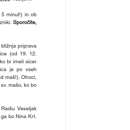
5 minut!) in ob 
niki. 
Sporočite, 
 bližnja priprava 
ce (od 19. 12. 
 bi imeli sicer 
ica je po vseh 
d maš!). Otroci, 
 sv. mašo, ko bo 
 Radiu Veseljak 
; pripravila ga bo Nina Krt. 