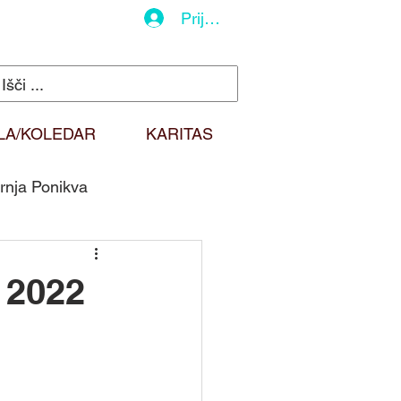
Prijava
LA/KOLEDAR
KARITAS
rnja Ponikva
do
Duhovna misel
 2022
Sv. Martin