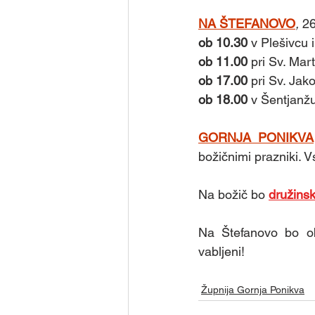
NA ŠTEFANOVO
, 
26
ob 10.30 
v Plešivcu 
ob 11.00 
pri Sv. Mar
ob 17.00
 pri Sv. Jak
ob 18.00
 v Šentjanžu
GORNJA PONIKVA
božičnimi prazniki. Vs
Na božič bo 
družins
Na Štefanovo bo ob
vabljeni!
Župnija Gornja Ponikva