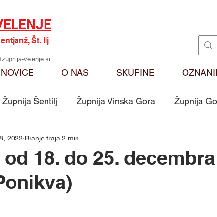
VELENJE
entjanž
,
Št. Ilj
zupnija-velenje.si
NOVICE
O NAS
SKUPINE
OZNANI
Župnija Šentilj
Župnija Vinska Gora
Župnija Go
8, 2022
Branje traja 2 min
Oznanila
Karitas
Moj odmev na Božjo bese
 od 18. do 25. decembra
Ponikva)
Skupina - Ključarji Sv. Martin
Skupina - Pritrkovalci 