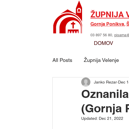
ŽUPNIJA 
Gornja Ponikva
,
Š
03 897 56 80,
pisarna@
DOMOV
All Posts
Župnija Velenje
Janko Rezar
Dec 1
Skupina - Možje sv. Jožefa
Oznanila
(Gornja 
Skupina - Marijino delo
Updated:
Dec 21, 2022