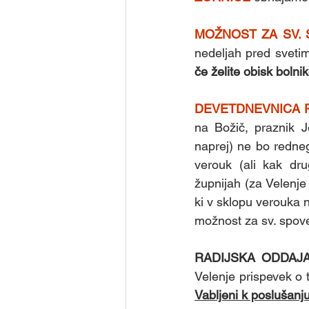
MOŽNOST ZA SV. 
nedeljah pred svetim
če želite obisk bolni
DEVETDNEVNICA 
na Božič, praznik J
naprej) ne bo redneg
verouk (ali kak dru
župnijah (za Velenje 
ki v sklopu verouka n
možnost za sv. spoved
RADIJSKA ODDAJ
Velenje prispevek o 
Vabljeni k poslušanju