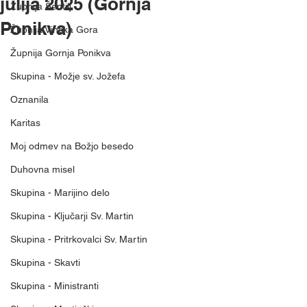
julija 2025 (Gornja
Župnija Šentilj
Ponikva)
Župnija Vinska Gora
Župnija Gornja Ponikva
Skupina - Možje sv. Jožefa
Oznanila
Karitas
Moj odmev na Božjo besedo
Duhovna misel
Skupina - Marijino delo
Skupina - Ključarji Sv. Martin
Skupina - Pritrkovalci Sv. Martin
Skupina - Skavti
Skupina - Ministranti