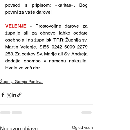
povsod s pripisom: »karitas«. Bog 
povrni za vaše darove!
VELENJE
- Prostovoljne darove za 
župnije ali za obnovo lahko oddate 
osebno ali na župnijski TRR: Župnija sv. 
Martin Velenje, SI56 0242 6009 2279 
253. Za cerkev Sv. Marije ali Sv. Andreja 
dodajte opombo v namenu nakazila. 
Hvala za vaš dar. 
Župnija Gornja Ponikva
Ogled vseh
Nedavne objave