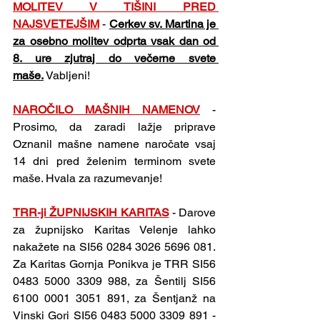
MOLITEV V TIŠINI PRED 
NAJSVETEJŠIM
- 
Cerkev sv. Martina je 
za osebno molitev odprta vsak dan od 
8. ure zjutraj do večerne svete 
maše.
 Vabljeni!
NAROČILO MAŠNIH NAMENOV
- 
Prosimo, da zaradi lažje priprave 
Oznanil mašne namene naročate vsaj 
14 dni pred želenim terminom svete 
maše. Hvala za razumevanje!
TRR-ji ŽUPNIJSKIH KARITAS
- Darove 
za župnijsko Karitas Velenje lahko 
nakažete na SI56 0284 3026 5696 081. 
Za Karitas Gornja Ponikva je TRR SI56 
0483 5000 3309 988, za Šentilj SI56 
6100 0001 3051 891, za Šentjanž na 
Vinski Gori SI56 0483 5000 3309 891 - 