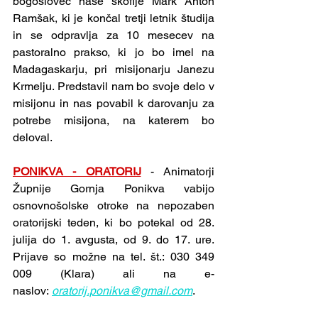
bogoslovec naše škofije Mark Anton 
Ramšak, ki je končal tretji letnik študija 
in se odpravlja za 10 mesecev na 
pastoralno prakso, ki jo bo imel na 
Madagaskarju, pri misijonarju Janezu 
Krmelju. Predstavil nam bo svoje delo v 
misijonu in nas povabil k darovanju za 
potrebe misijona, na katerem bo 
deloval.
PONIKVA - ORATORIJ
- Animatorji 
Župnije Gornja Ponikva vabijo 
osnovnošolske otroke na nepozaben 
oratorijski teden, ki bo potekal od 28. 
julija do 1. avgusta, od 9. do 17. ure. 
Prijave so možne na tel. št.: 030 349 
009 (Klara) ali na e-
naslov: 
oratorij.ponikva@gmail.com
.