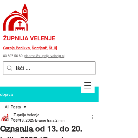
ŽUPNIJA VELENJE
Gornja Ponikva
,
Šentjanž
,
Št. Ilj
03 897 56 80
,
pisarna@zupnija-velenje.si
objava
All Posts
Župnija Velenje
All Posts
Jul 13, 2025
Branje traja 2 min
Oznanila od 13. do 20.
Župnija Velenje