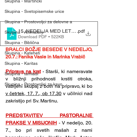
Skupina - Martinčki
Skupina - Svetopisemske urice
Skupina - Prostovoljci za delovne a
15. NEDELJA MED LETOM - (13. 7. 2025)
.pdf
Skupina - Animatorji
Download PDF • 522KB
Skupina - Biblična
BRALCI BOŽJE BESEDE V NEDELJO, 
Skupina - Kateheti
20.7.: Fanika Vasle in Marinka Vrabič
Skupina - Karitas
Priprava na krst
- Starši, ki nameravate 
Skupina - tamladi
v bližnji prihodnosti krstiti otroka, 
Skupina - Prostovoljci za kavo
vabljeni skupaj z botri na pripravo, ki bo 
v četrtek, 17. 7., ob 17.30
 v učilnici nad 
zakristijo pri Sv. Martinu.
PREDSTAVITEV PASTORALNE 
PRAKSE V MISIJONIH
- V nedeljo, 20. 
7., bo pri svetih mašah z nami 