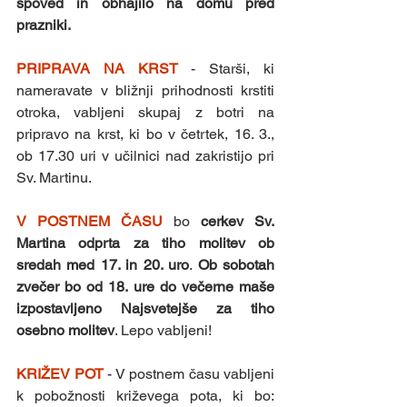
spoved in obhajilo na domu pred 
prazniki.
PRIPRAVA NA KRST 
- Starši, ki 
nameravate v bližnji prihodnosti krstiti 
otroka, vabljeni skupaj z botri na 
pripravo na krst, ki bo v četrtek, 16. 3., 
ob 17.30 uri v učilnici nad zakristijo pri 
Sv. Martinu. 
V POSTNEM ČASU 
bo 
cerkev Sv. 
Martina odprta za tiho molitev ob 
sredah med 17. in 20. uro
. 
Ob sobotah 
zvečer bo od 18. ure do večerne maše 
izpostavljeno Najsvetejše za tiho 
osebno molitev
. Lepo vabljeni!
KRIŽEV POT 
- V postnem času vabljeni 
k pobožnosti križevega pota, ki bo: 