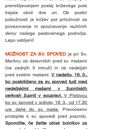
premišljevanjem postaj križevega pota 
trajala okoli dve uri. Ob postni 
pobožnosti je križev pot priložnost za 
povezovanje in spoznavanje različnih 
delov našega pastoralnega področja. 
Lepo vabljeni!
MOŽNOST ZA SV. SPOVED 
je pri Sv. 
Martinu ob delavnikih pred sv. mašami 
(ne zadnjih 5 minut!) in ob nedeljah 
pred svetimi mašami. 
V nedeljo, 19. 3., 
bo poskrbljeno za sv. spoved tudi med 
nedeljskimi mašami v župnijskih 
cerkvah župnij v soupravi.
 V Plešivcu 
bo sv. spoved v soboto, 18. 3., od 17.30 
ure dalje do sv. maše.
 Pravočasno 
pristopite k sv. spovedi pred prazniki. 
Sporočite, če želite obisk bolnikov za 