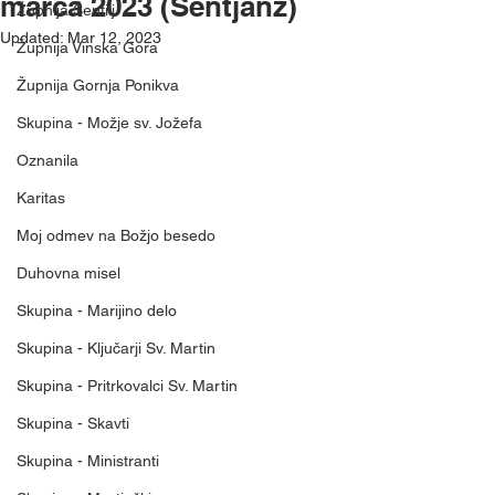
marca 2023 (Šentjanž)
Župnija Šentilj
Updated:
Mar 12, 2023
Župnija Vinska Gora
Župnija Gornja Ponikva
Skupina - Možje sv. Jožefa
Oznanila
Karitas
Moj odmev na Božjo besedo
Duhovna misel
Skupina - Marijino delo
Skupina - Ključarji Sv. Martin
Skupina - Pritrkovalci Sv. Martin
Skupina - Skavti
Skupina - Ministranti