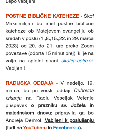
Lepo vabljeni!
POSTNE BIBLIČNE KATEHEZE 
- Škof 
Maksimilijan bo imel postne biblične 
kateheze ob Matejevem evangeliju ob 
sredah v postu (1.,8.,15.,22. in 29. marca 
2023) od 20. do 21. ure preko Zoom 
povezave (odprta 15 minut prej), ki je na 
voljo na spletni strani 
skofija-celje.si
. 
Vabljeni!
RADIJSKA ODDAJA 
- V nedeljo, 19. 
marca, bo pri verski oddaji 
Duhovna 
iskanja
 na Radiu Veseljak Velenje 
prispevek 
o prazniku sv. Jožefa in 
materinskem dnevu
; pripravila ga bo 
Andreja Dermol. 
Vabljeni k poslušanju 
(tudi na 
YouTube-u
 in 
Facebook-u
)
. 