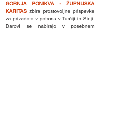
GORNJA PONIKVA - ŽUPNIJSKA 
KARITAS 
zbira prostovoljne prispevke 
za prizadete v potresu v Turčiji in Siriji. 
Darovi se nabirajo v posebnem 
nabiralniku v cerkvi.
Župnija Vinska Gora
Ogled vseh
Nedavne objave