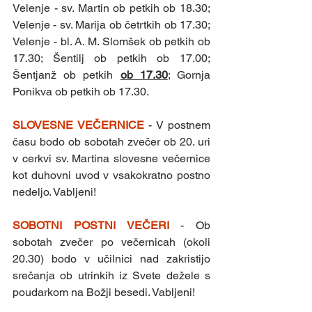
Velenje - sv. Martin ob petkih ob 18.30; 
Velenje - sv. Marija ob četrtkih ob 17.30; 
Velenje - bl. A. M. Slomšek ob petkih ob 
17.30; Šentilj ob petkih ob 17.00; 
Šentjanž ob petkih 
ob 17.30
; Gornja 
Ponikva ob petkih ob 17.30. 
SLOVESNE VEČERNICE 
- V postnem 
času bodo ob sobotah zvečer ob 20. uri 
v cerkvi sv. Martina slovesne večernice 
kot duhovni uvod v vsakokratno postno 
nedeljo. Vabljeni!
SOBOTNI POSTNI VEČERI 
- Ob 
sobotah zvečer po večernicah (okoli 
20.30) bodo v učilnici nad zakristijo 
srečanja ob utrinkih iz Svete dežele s 
poudarkom na Božji besedi. Vabljeni!