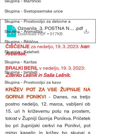
Skupina - Martinčki
Skupina - Svetopisemske urice
Skupina - Prostovoljci za delovne a
Oznanila_3. POSTNA NEDELJA (12. 03. 2023)
.pdf
Skupina - Animatorji
Download PDF • 917KB
Skupina - Biblična
ČIŠČENJE 
za nedeljo, 19. 3. 2023: 
Ivan 
Skupina - Kateheti
Avberšek.
Skupina - Karitas
BRALKI BERIL 
v nedeljo, 19. 3. 2023: 
Skupina - tamladi
Zdenko Lešnik in Saša Lešnik.
Skupina - Prostovoljci za kavo
KRIŽEV POT ZA VSE ŽUPNIJE NA 
GORNJI PONIKVI 
- Danes, na tretjo 
postno nedeljo, 12. marca, vabljeni ob 
15. uri h križevemu potu na prostem, 
tokrat v Župniji Gornja Ponikva. Pričetek 
bo pri župnijski cerkvi na Ponikvi, pot 
mimo kapelic in križev bo skupaj s 