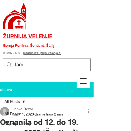
ŽUPNIJA VELENJE
Gornja Ponikva
,
Šentjanž
,
Št. Ilj
03 897 56 80
,
pisarna@zupnija-velenje.si
objava
All Posts
Janko Rezar
All Posts
Mar 11, 2023
Branje traja 2 min
Oznanila od 12. do 19.
Župnija Velenje