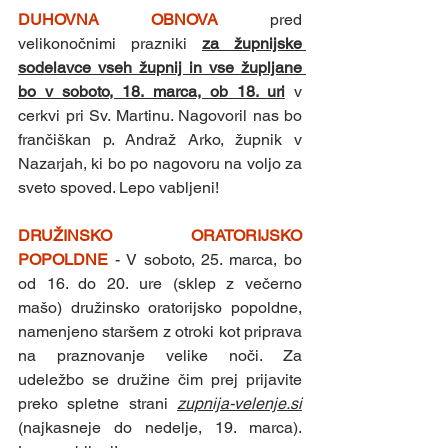
DUHOVNA OBNOVA 
pred 
velikonočnimi prazniki 
za župnijske 
sodelavce vseh župnij in vse župljane 
bo v soboto, 18. marca, ob 18. uri
 v 
cerkvi pri Sv. Martinu. Nagovoril nas bo 
frančiškan p. Andraž Arko, župnik v 
Nazarjah, ki bo po nagovoru na voljo za 
sveto spoved. Lepo vabljeni!
DRUŽINSKO ORATORIJSKO 
POPOLDNE 
- V soboto, 25. marca, bo 
od 16. do 20. ure (sklep z večerno 
mašo) družinsko oratorijsko popoldne, 
namenjeno staršem z otroki kot priprava 
na praznovanje velike noči. Za 
udeležbo se družine čim prej prijavite 
preko spletne strani 
zupnija-velenje.si
(najkasneje do nedelje, 19. marca). 