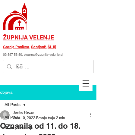
ŽUPNIJA VELENJE
Gornja Ponikva
,
Šentjanž
,
Št. Ilj
03 897 56 80
,
pisarna@zupnija-velenje.si
objava
All Posts
Janko Rezar
All Posts
Dec 10, 2022
Branje traja 2 min
Oznanila od 11. do 18.
Župnija Velenje