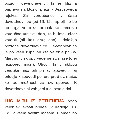
božični devetdnevnici, ki je bližnja 
priprava na Božič, praznik Jezusovega 
rojstva. Za veroučence v času 
devetdnevnice (od 19. 12. naprej) ne bo 
rednega verouka, ampak se namesto 
veroučne ure tisti dan, ko bi imeli sicer 
verouk (ali kak drug dan), udeležijo 
božične devetdnevnice. Devetdnevnica 
je po vseh župnijah (za Velenje pri Sv. 
Martinu) v sklopu večerne sv. maše (glej 
razpored maš!). Otroci, ki v sklopu 
verouka niso bili pri sv. spovedi, naj 
pridejo k spovedi pol ure pred sv. mašo, 
ko bo možnost za sv. spoved. K 
devetdnevnici vabljeni tudi ostale dni.
LUČ MIRU IZ BETLEHEMA 
bodo 
velenjski skavti prinesli v nedeljo, 18. 
12., k vsem svetim mašam. Plamen bo 