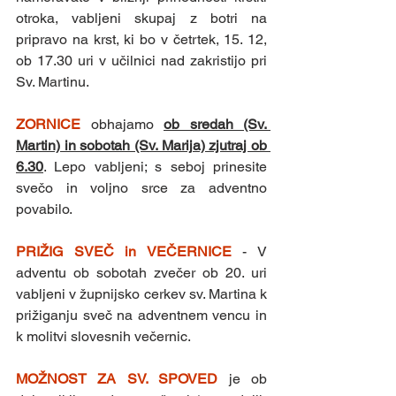
otroka, vabljeni skupaj z botri na 
pripravo na krst, ki bo v četrtek, 15. 12, 
ob 17.30 uri v učilnici nad zakristijo pri 
Sv. Martinu. 
ZORNICE 
obhajamo 
ob sredah (Sv. 
Martin) in sobotah (Sv. Marija) zjutraj ob 
6.30
. Lepo vabljeni; s seboj prinesite 
svečo in voljno srce za adventno 
povabilo.
PRIŽIG SVEČ in VEČERNICE 
- V 
adventu ob sobotah zvečer ob 20. uri 
vabljeni v župnijsko cerkev sv. Martina k 
prižiganju sveč na adventnem vencu in 
k molitvi slovesnih večernic.
MOŽNOST ZA SV. SPOVED 
je ob 