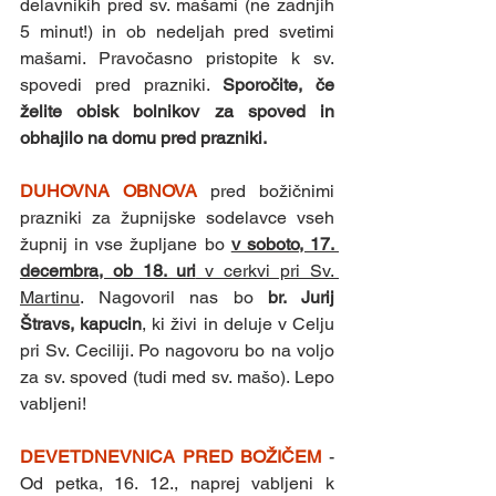
delavnikih pred sv. mašami (ne zadnjih 
5 minut!) in ob nedeljah pred svetimi 
mašami. Pravočasno pristopite k sv. 
spovedi pred prazniki. 
Sporočite, če 
želite obisk bolnikov za spoved in 
obhajilo na domu pred prazniki.
DUHOVNA OBNOVA 
pred božičnimi 
prazniki za župnijske sodelavce vseh 
župnij in vse župljane bo 
v soboto, 17. 
decembra, ob 18. uri
 v cerkvi pri Sv. 
Martinu
. Nagovoril nas bo 
br. Jurij 
Štravs, kapucin
, ki živi in deluje v Celju 
pri Sv. Ceciliji. Po nagovoru bo na voljo 
za sv. spoved (tudi med sv. mašo). Lepo 
vabljeni!
DEVETDNEVNICA PRED BOŽIČEM 
- 
Od petka, 16. 12., naprej vabljeni k 