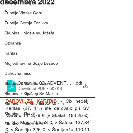
decembra 2022
Župnija Šentilj
Župnija Vinska Gora
Župnija Gornja Ponikva
Skupina - Možje sv. Jožefa
Oznanila
Karitas
Moj odmev na Božjo besedo
Duhovna misel
Oznanila_03. ADVENTNA NEDELJA (11. 12. 2022)
.pdf
Skupina - Marijino delo
Download PDF • 507KB
Skupina - Ključarji Sv. Martin
DAROVI ZA KARITAS 
- Ob nedelji 
Skupina - Pritrkovalci Sv. Martin
Karitas (27. 11.) ste darovali: pri Sv. 
Skupina - Skavti
Martinu 1413,78 € (v Škalah 184,25 €), 
pri Sv. Mariji 455,53 €, v Šaleku 137,84 
Skupina - Ministranti
€, v Šentilju 225 €, v Šentjanžu 110,11 