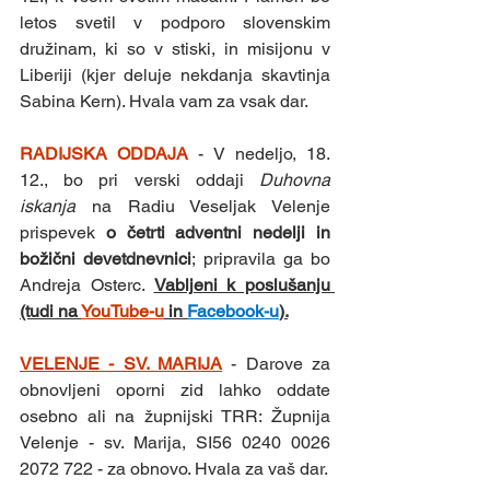
letos svetil v podporo slovenskim 
družinam, ki so v stiski, in misijonu v 
Liberiji (kjer deluje nekdanja skavtinja 
Sabina Kern). Hvala vam za vsak dar. 
RADIJSKA ODDAJA 
- V nedeljo, 18. 
12., bo pri verski oddaji 
Duhovna 
iskanja
 na Radiu Veseljak Velenje 
prispevek 
o četrti adventni nedelji in 
božični devetdnevnici
; pripravila ga bo 
Andreja Osterc. 
Vabljeni k poslušanju 
(tudi na 
YouTube-u
 in 
Facebook-u
).
VELENJE - SV. MARIJA
-
Darove za 
obnovljeni oporni zid lahko oddate 
osebno ali na župnijski TRR: Župnija 
Velenje - sv. Marija, SI56 0240 0026 
2072 722 - za obnovo. Hvala za vaš dar.