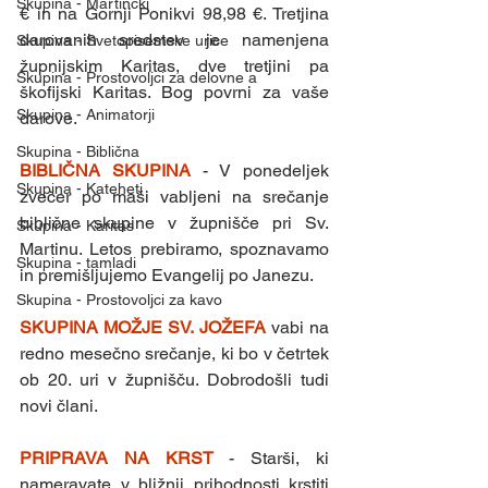
Skupina - Martinčki
€ in na Gornji Ponikvi 98,98 €. Tretjina 
darovanih sredstev je namenjena 
Skupina - Svetopisemske urice
župnijskim Karitas, dve tretjini pa 
Skupina - Prostovoljci za delovne a
škofijski Karitas. Bog povrni za vaše 
Skupina - Animatorji
darove.  
Skupina - Biblična
BIBLIČNA SKUPINA 
- V ponedeljek 
Skupina - Kateheti
zvečer po maši vabljeni na srečanje 
biblične skupine v župnišče pri Sv. 
Skupina - Karitas
Martinu. Letos prebiramo, spoznavamo 
Skupina - tamladi
in premišljujemo Evangelij po Janezu.
Skupina - Prostovoljci za kavo
SKUPINA MOŽJE SV. JOŽEFA 
vabi na 
redno mesečno srečanje, ki bo v četrtek 
ob 20. uri v župnišču. Dobrodošli tudi 
novi člani.
PRIPRAVA NA KRST 
- Starši, ki 
nameravate v bližnji prihodnosti krstiti 