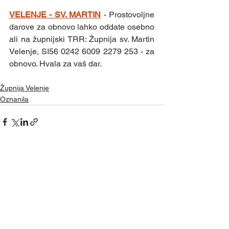
VELENJE - SV. MARTIN
- Prostovoljne 
darove za obnovo lahko oddate osebno 
ali na župnijski TRR: Župnija sv. Martin 
Velenje, SI56 0242 6009 2279 253 - za 
obnovo. Hvala za vaš dar.
Župnija Velenje
Oznanila
Ogled vseh
Nedavne objave