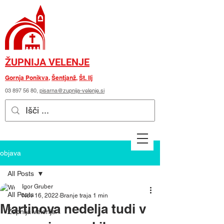
ŽUPNIJA VELENJE
Gornja Ponikva
,
Šentjanž
,
Št. Ilj
03 897 56 80
,
pisarna@zupnija-velenje.si
objava
All Posts
Igor Gruber
All Posts
Nov 16, 2022
Branje traja 1 min
Martinova nedelja tudi v
Župnija Velenje