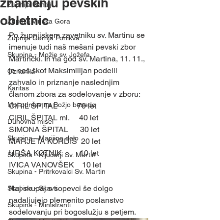
znamenju pevskih
Župnija Šentilj
obletnic
Župnija Vinska Gora
Po župnijskem zavetniku sv. Martinu se 
Župnija Gornja Ponikva
imenuje tudi naš mešani pevski zbor 
Skupina - Možje sv. Jožefa
Martinčki. In na god sv. Martina, 11. 11., 
je naš škof Maksimilijan podelil 
Oznanila
zahvalo in priznanje naslednjim 
Karitas
članom zbora za sodelovanje v zboru:
Moj odmev na Božjo besedo
CIRIL ŠPITAL          70 let
CIRIL ŠPITAL ml.     40 let
Duhovna misel
SIMONA ŠPITAL      30 let
Skupina - Marijino delo
MARJETA KORDIŠ  20 let
URŠA KOTNIK         10 let
Skupina - Ključarji Sv. Martin
IVICA VANOVŠEK    10 let
Skupina - Pritrkovalci Sv. Martin
Naj skupaj s sopevci še dolgo 
Skupina - Skavti
nadaljujejo plemenito poslanstvo 
Skupina - Ministranti
sodelovanju pri bogoslužju s petjem.