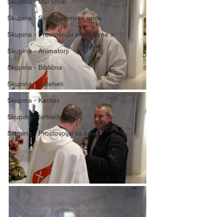
Skupina - Martinčki
Skupina - Svetopisemske urice
Skupina - Prostovoljci za delovne a
Skupina - Animatorji
Skupina - Biblična
Skupina - Kateheti
Skupina - Karitas
Skupina - tamladi
Skupina - Prostovoljci za kavo