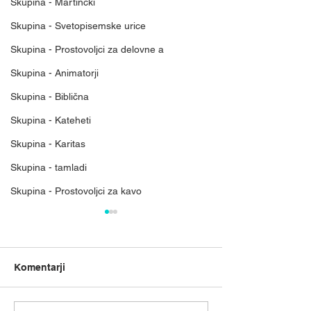
Skupina - Martinčki
Skupina - Svetopisemske urice
Skupina - Prostovoljci za delovne a
Skupina - Animatorji
Skupina - Biblična
Skupina - Kateheti
Skupina - Karitas
Skupina - tamladi
Skupina - Prostovoljci za kavo
Mreža nebeškega
Rast Božjega kr
kraljestva
Blizu mi je prilika
Nebeško kraljestvo ni le
zrnu. Božje kraljes
Komentarji
končni cilj vsakega kristjana.
začne zelo majhno
Je tukaj, ta trenutek, na voljo
zraste v nekaj vel