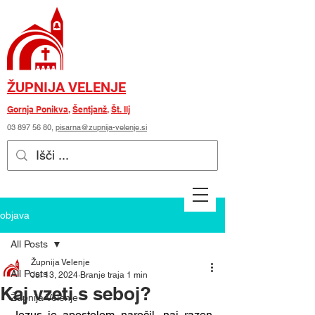
ŽUPNIJA VELENJE
Gornja Ponikva
,
Šentjanž
,
Št. Ilj
03 897 56 80
,
pisarna@zupnija-velenje.si
objava
All Posts
Župnija Velenje
All Posts
Jul 13, 2024
Branje traja 1 min
Kaj vzeti s seboj?
Župnija Velenje
Jezus je apostolom naročil, naj razen 