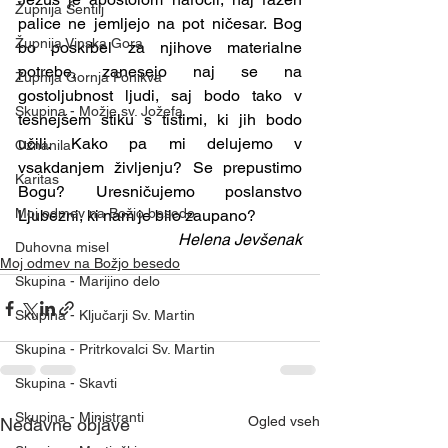
Župnija Šentilj
palice ne jemljejo na pot ničesar. Bog 
Župnija Vinska Gora
bo poskrbel za njihove materialne 
potrebe, zanesejo naj se na 
Župnija Gornja Ponikva
gostoljubnost ljudi, saj bodo tako v 
Skupina - Možje sv. Jožefa
tesnejšem stiku s tistimi, ki jih bodo 
učili. Kako pa mi delujemo v 
Oznanila
vsakdanjem življenju? Se prepustimo 
Karitas
Bogu? Uresničujemo poslanstvo 
Moj odmev na Božjo besedo
Ljubezni, ki nam je bilo zaupano?
Helena Jevšenak
Duhovna misel
Moj odmev na Božjo besedo
Skupina - Marijino delo
Skupina - Ključarji Sv. Martin
Skupina - Pritrkovalci Sv. Martin
Skupina - Skavti
Skupina - Ministranti
Ogled vseh
Nedavne objave