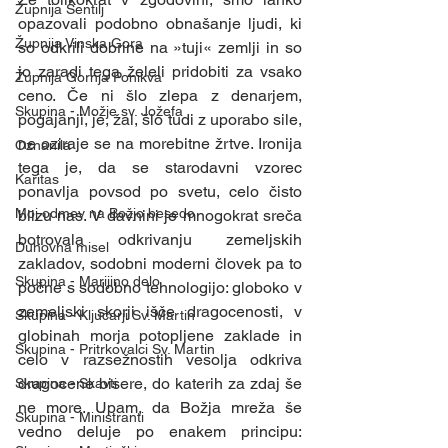
Župnija Šentilj
opazovali podobno obnašanje ljudi, ki 
Župnija Vinska Gora
so odkrili dobrine na »tuji« zemlji in so 
jo zaradi tega želeli pridobiti za vsako 
Župnija Gornja Ponikva
ceno. Če ni šlo zlepa z denarjem, 
Skupina - Možje sv. Jožefa
pogajanji, je, žal, šlo tudi z uporabo sile, 
ne oziraje se na morebitne žrtve. Ironija 
Oznanila
tega je, da se starodavni vzorec 
Karitas
ponavlja povsod po svetu, celo čisto 
Moj odmev na Božjo besedo
blizu nas. V davnini je mnogokrat sreča 
botrovala odkrivanju zemeljskih 
Duhovna misel
zakladov, sodobni moderni človek pa to 
Skupina - Marijino delo
počne s sodobno tehnologijo: globoko v 
zemeljski skorji išče dragocenosti, v 
Skupina - Ključarji Sv. Martin
globinah morja potopljene zaklade in 
Skupina - Pritrkovalci Sv. Martin
celo v razsežnostih vesolja odkriva 
dragocene bisere, do katerih za zdaj še 
Skupina - Skavti
ne more. Upam, da Božja mreža še 
Skupina - Ministranti
vedno deluje po enakem principu: 