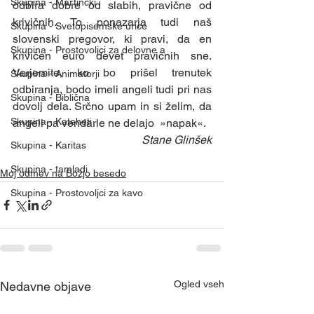
Skupina - Martinčki
odbira dobre od slabih, pravične od 
krivičnih. To ponazarja tudi naš 
Skupina - Svetopisemske urice
slovenski pregovor, ki pravi, da en 
Skupina - Prostovoljci za delovne a
krivičen euro devet pravičnih sne. 
Verjemite, ko bo prišel trenutek 
Skupina - Animatorji
odbiranja, bodo imeli angeli tudi pri nas 
Skupina - Biblična
dovolj dela. Srčno upam in si želim, da 
Skupina - Kateheti
angeli pa vendarle ne delajo  »napak«.   
Stane Glinšek
Skupina - Karitas
Skupina - tamladi
Moj odmev na Božjo besedo
Skupina - Prostovoljci za kavo
Ogled vseh
Nedavne objave