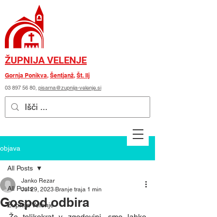
ŽUPNIJA VELENJE
Gornja Ponikva
,
Šentjanž
,
Št. Ilj
03 897 56 80
,
pisarna@zupnija-velenje.si
objava
All Posts
Janko Rezar
All Posts
Jul 29, 2023
Branje traja 1 min
Gospod odbira
Župnija Velenje
Že tolikokrat v zgodovini, smo lahko 