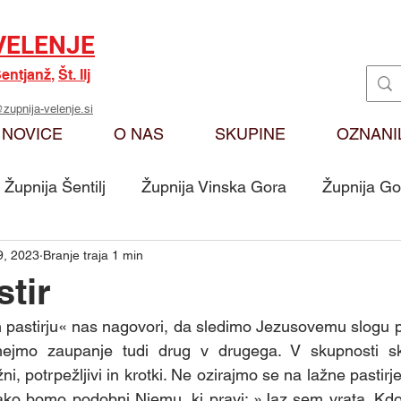
VELENJE
entjanž
,
Št. Ilj
zupnija-velenje.si
NOVICE
O NAS
SKUPINE
OZNANI
Župnija Šentilj
Župnija Vinska Gora
Župnija Go
9, 2023
Branje traja 1 min
Oznanila
Karitas
Moj odmev na Božjo bese
stir
pastirju« nas nagovori, da sledimo Jezusovemu slogu pas
Skupina - Ključarji Sv. Martin
Skupina - Pritrkovalci 
ejmo zaupanje tudi drug v drugega. V skupnosti sk
, potrpežljivi in krotki. Ne ozirajmo se na lažne pastirje, 
ako bomo podobni Njemu, ki pravi: »Jaz sem vrata. Kdor