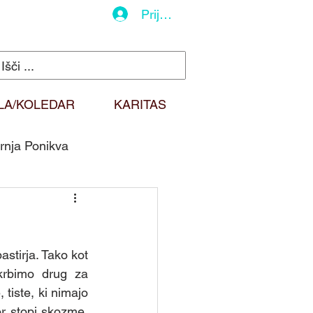
Prijava
LA/KOLEDAR
KARITAS
rnja Ponikva
do
Duhovna misel
tirja. Tako kot 
Sv. Martin
rbimo drug za 
tiste, ki nimajo 
 stopi skozme, 