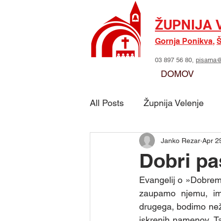
ŽUPNIJA 
Gornja Ponikva
,
Š
03 897 56 80,
pisarna@
DOMOV
All Posts
Župnija Velenje
Janko Rezar
Apr 2
Skupina - Možje sv. Jožefa
Dobri pa
Evangelij o »Dobrem 
Skupina - Marijino delo
zaupamo njemu, im
drugega, bodimo nežni
iskrenih namenov. T