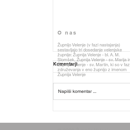
O nas
Župnijo Velenje (v fazi nastajanja)
sestavljajo tri dosedanje velenjske
župnije: Župnija Velenje - bl. A. M.
Slomšek, Župnija Velenje - sv. Marija i
Vi jim dajte jesti
Komentarji
Župnija Velenje - sv. Martin, ki so v faz
združevanja v eno župnijo z imenom
Jezus nas s tem, ko svojim
Župnija Velenje
učencem naroči: »Vi jim dajte
jesti«, pozove k solidarnosti. To
Napiši komentar ...
malo, kar so učenci imeli, se je
pomnožilo in nasitilo ljudstvo. Pri
Bogu je res vse mogoče. Da, če
Bog hoče,