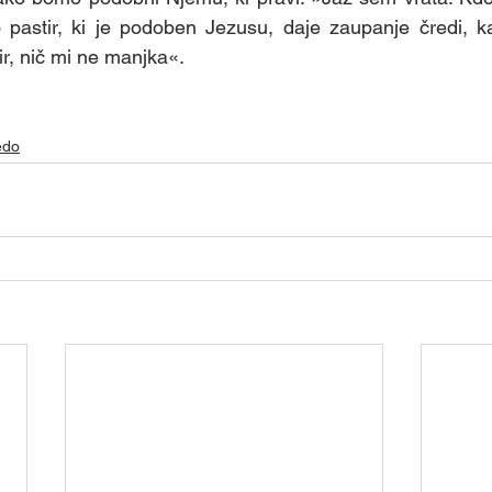
 - Ministranti
Skupina - Martinčki
Skupina - Sv
pastir, ki je podoben Jezusu, daje zaupanje čredi, kajt
r, nič mi ne manjka«.
lovne a
Skupina - Animatorji
Skupina - Biblična
edo
na - tamladi
Skupina - Prostovoljci za kavo