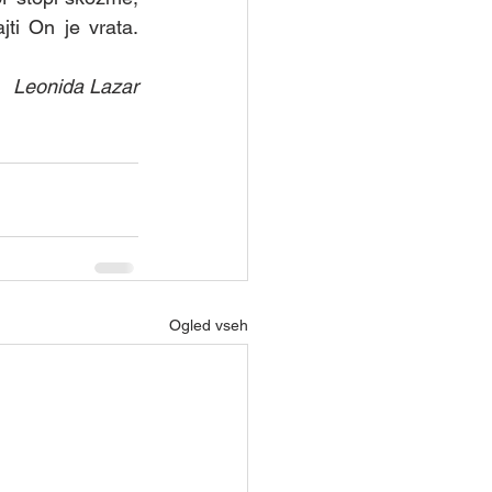
etopisemske urice
i On je vrata.  
Leonida Lazar
Skupina - Kateheti
Ogled vseh