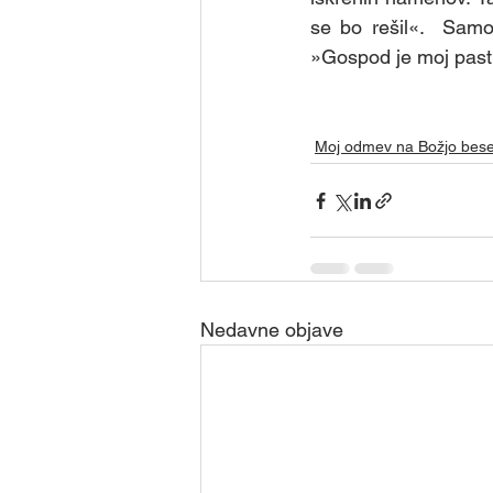
Skupina - Skavti
Skupina
se bo rešil«.  Samo 
»Gospod je moj pasti
Skupina - Prostovoljci za de
Moj odmev na Božjo bes
Skupina - Karitas
Skupi
Nedavne objave