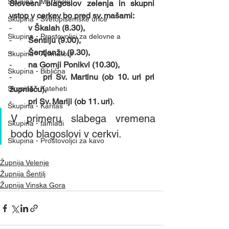
Skupina - Martinčki
Slovesni blagoslov zelenja in skupni 
vstop v cerkev bo pred sv. mašami:
Skupina - Svetopisemske urice
-        
v Škalah (8.30),
Skupina - Prostovoljci za delovne a
-        
Šentilju (9.00),
-        
Šentjanžu (9.30),
Skupina - Animatorji
-        
na Gornji Ponikvi (10.30),
Skupina - Biblična
-        
pri Sv. Martinu (ob 10. uri pri 
Skupina - Kateheti
župnišču),
-        
pri Sv. Mariji (ob 11. uri)
.
Skupina - Karitas
V primeru slabega vremena 
Skupina - tamladi
bodo blagoslovi v cerkvi.
Skupina - Prostovoljci za kavo
Župnija Velenje
Župnija Šentilj
Župnija Vinska Gora