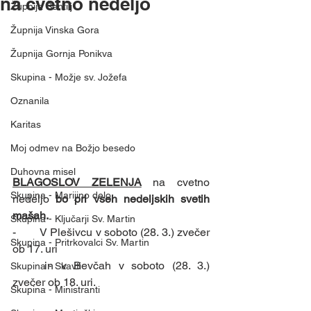
na cvetno nedeljo
Župnija Šentilj
Župnija Vinska Gora
Župnija Gornja Ponikva
Skupina - Možje sv. Jožefa
Oznanila
Karitas
Moj odmev na Božjo besedo
Duhovna misel
BLAGOSLOV ZELENJA
na cvetno 
Skupina - Marijino delo
nedeljo 
bo pri vseh nedeljskih svetih 
mašah.
Skupina - Ključarji Sv. Martin
-        V Plešivcu v soboto (28. 3.) zvečer 
Skupina - Pritrkovalci Sv. Martin
ob 17. uri 
	in v Bevčah v soboto (28. 3.) 
Skupina - Skavti
zvečer ob 18. uri.
Skupina - Ministranti