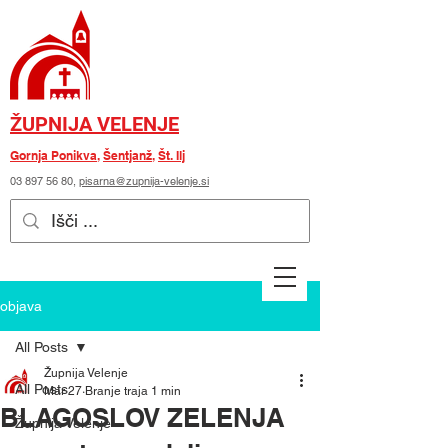
ŽUPNIJA VELENJE
Gornja Ponikva
,
Šentjanž
,
Št. Ilj
03 897 56 80
,
pisarna@zupnija-velenje.si
objava
All Posts
Župnija Velenje
All Posts
Mar 27
Branje traja 1 min
BLAGOSLOV ZELENJA
Župnija Velenje