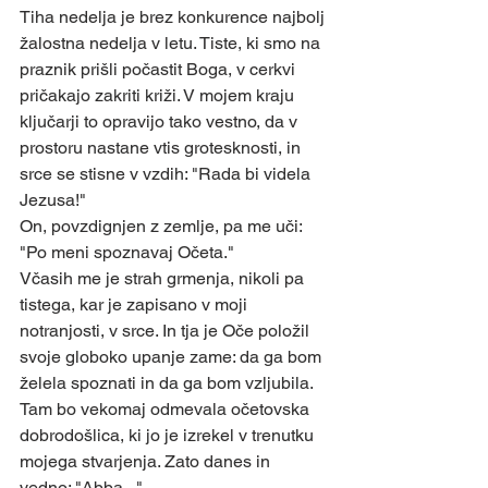
Tiha nedelja je brez konkurence najbolj 
žalostna nedelja v letu. Tiste, ki smo na 
praznik prišli počastit Boga, v cerkvi 
pričakajo zakriti križi. V mojem kraju 
ključarji to opravijo tako vestno, da v 
prostoru nastane vtis grotesknosti, in 
srce se stisne v vzdih: "Rada bi videla 
Jezusa!"
On, povzdignjen z zemlje, pa me uči: 
"Po meni spoznavaj Očeta."
Včasih me je strah grmenja, nikoli pa 
tistega, kar je zapisano v moji 
notranjosti, v srce. In tja je Oče položil 
svoje globoko upanje zame: da ga bom 
želela spoznati in da ga bom vzljubila. 
Tam bo vekomaj odmevala očetovska 
dobrodošlica, ki jo je izrekel v trenutku 
mojega stvarjenja. Zato danes in 
vedno: "Abba..."