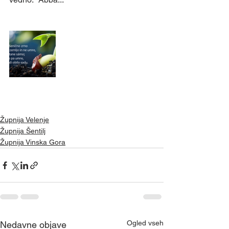
Župnija Velenje
Župnija Šentilj
Župnija Vinska Gora
Ogled vseh
Nedavne objave