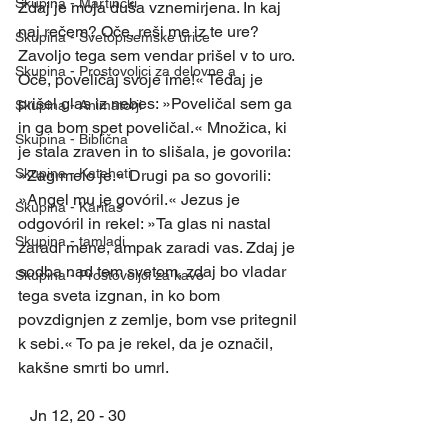
Skupina - Martinčki
Zdaj je moja duša vznemirjena. In kaj 
naj rečem? Oče, reši me iz te ure? 
Skupina - Svetopisemske urice
Zavoljo tega sem vendar prišel v to uro. 
Skupina - Prostovoljci za delovne a
Oče, poveličaj svoje ime!« Tedaj je 
prišel glas iz nebes: »Poveličal sem ga 
Skupina - Animatorji
in ga bom spet poveličal.« Množica, ki 
Skupina - Biblična
je stala zraven in to slišala, je govorila: 
Skupina - Kateheti
»Zagrmelo je.« Drugi pa so govorili: 
»Angel mu je govóril.« Jezus je 
Skupina - Karitas
odgovóril in rekel: »Ta glas ni nastal 
Skupina - tamladi
zaradi mene, ampak zaradi vas. Zdaj je 
sodba nad tem svetom, zdaj bo vladar 
Skupina - Prostovoljci za kavo
tega sveta izgnan, in ko bom 
povzdignjen z zemlje, bom vse pritegnil 
k sebi.« To pa je rekel, da je označil, 
kakšne smrti bo umrl.
   Jn 12, 20 - 30