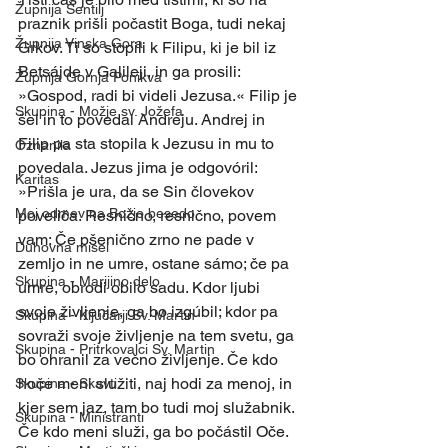
Župnija Šentilj
praznik prišli počastit Boga, tudi nekaj 
Župnija Vinska Gora
Grkov. Ti so stopili k Filipu, ki je bil iz 
Betsájde v Galileji, in ga prosili: 
Župnija Gornja Ponikva
»Gospod, radi bi videli Jezusa.« Filip je 
Skupina - Možje sv. Jožefa
šel in to povedal Andreju. Andrej in 
Filip pa sta stopila k Jezusu in mu to 
Oznanila
povedala. Jezus jima je odgovóril: 
Karitas
»Prišla je ura, da se Sin človekov 
Moj odmev na Božjo besedo
poveliča. Resnično, resnično, povem 
vam: Če pšenično zrno ne pade v 
Duhovna misel
zemljo in ne umre, ostane sámo; če pa 
Skupina - Marijino delo
umre, obrodi obilo sadu. Kdor ljubi 
svoje življenje, ga bo izgúbil; kdor pa 
Skupina - Ključarji Sv. Martin
sovraži svoje življenje na tem svetu, ga 
Skupina - Pritrkovalci Sv. Martin
bo ohranil za večno življenje. Če kdo 
hoče meni služiti, naj hodi za menoj, in 
Skupina - Skavti
kjer sem jaz, tam bo tudi moj služabnik. 
Skupina - Ministranti
Če kdo meni služi, ga bo počástil Oče. 