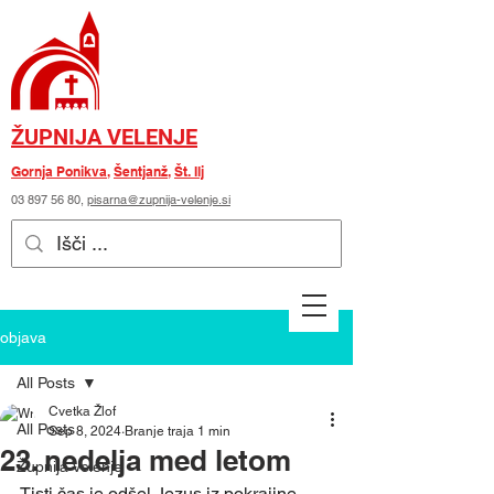
ŽUPNIJA VELENJE
Gornja Ponikva
,
Šentjanž
,
Št. Ilj
03 897 56 80
,
pisarna@zupnija-velenje.si
objava
All Posts
Cvetka Žlof
All Posts
Sep 8, 2024
Branje traja 1 min
23. nedelja med letom
Župnija Velenje
Tisti čas je odšel Jezus iz pokrajine 