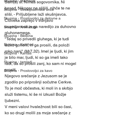
Skupina - Martinčki
Sam(a) si. Nimaš sogovornika. Ni 
besed. Nikogar ne slišiš, nihče te ne 
Skupina - Svetopisemske urice
sliši. - Priljubljene laži skušnjavca. 
Skupina - Prostovoljci za delovne a
Človeka zaprejo v trdnjavo 
osamljenosti in ga naredijo za duhovno 
Skupina - Animatorji
gluhonemega. 
Skupina - Biblična
"Tedaj so privedli gluhega, ki je tudi 
Skupina - Kateheti
težko govoril, in ga prosili, da položi 
roko nanj" (Mr7,32). Imel je ljudi, ki jim 
Skupina - Karitas
je bilo mar, ljudi, ki so ga imeli tako 
Skupina - tamladi
radi, da so prosili zanj, ko sam ni mogel 
prositi.
Skupina - Prostovoljci za kavo
Njegovo srečanje z Jezusom se je 
zgodilo po priprošnji sočutne Cerkve. 
To je moč občestva, ki moli in s skrbjo 
služi tistemu, ki še ni izkusil Božje 
ljubezni.
V meni valovi hvaležnost: bili so časi, 
ko so drugi molili za moje srečanje z 