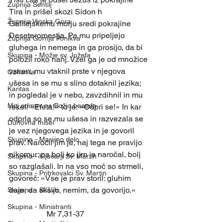
Župnija Šentilj
Tira in prišel skozi Sidon h 
Župnija Vinska Gora
Galilejskemu morju sredi pokrajine 
Deseteromestja. Pa mu pripeljejo 
Župnija Gornja Ponikva
gluhega in nemega in ga prosijo, da bi 
Skupina - Možje sv. Jožefa
položil roko nanj. Vzel ga je od množice 
vstran, mu vtaknil prste v njegova 
Oznanila
ušesa in se mu s slino dotaknil jezika; 
Karitas
in pogledal je v nebo, zavzdihnil in mu 
Moj odmev na Božjo besedo
rekel: »Efeta!« to je: »Odpri se!« In kar 
odprla so se mu ušesa in razvezala se 
Duhovna misel
je vez njegovega jezika in je govoril 
Skupina - Marijino delo
prav. Naročil jim je, naj tega ne pravijo 
nikomur; pa bolj ko jim je naročal, bolj 
Skupina - Ključarji Sv. Martin
so razglašali. In na vso moč so strmeli, 
Skupina - Pritrkovalci Sv. Martin
govoreč: »Vse je prav storil: gluhim 
daje, da slišijo, nemim, da govorijo.«
Skupina - Skavti
Skupina - Ministranti
                   Mr 7,31-37