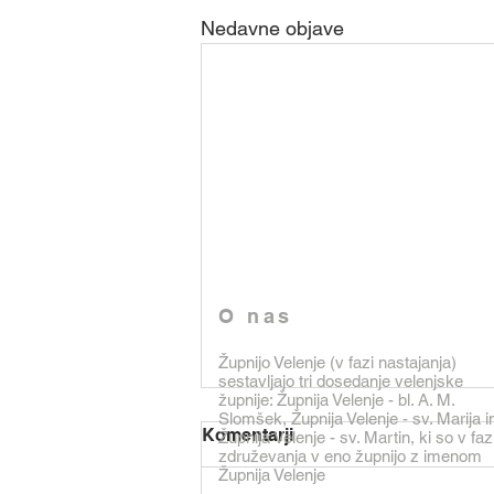
Nedavne objave
O nas
Župnijo Velenje (v fazi nastajanja)
sestavljajo tri dosedanje velenjske
župnije: Župnija Velenje - bl. A. M.
Slomšek, Župnija Velenje - sv. Marija i
Komentarji
Župnija Velenje - sv. Martin, ki so v faz
združevanja v eno župnijo z imenom
Župnija Velenje