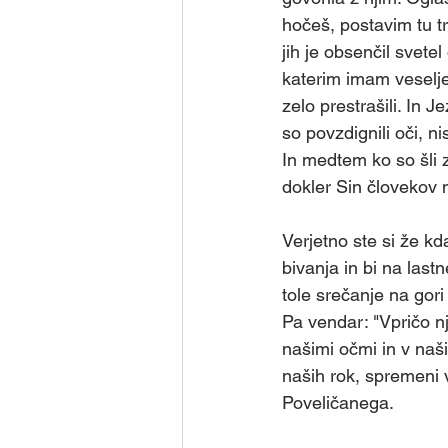
Skupina - Skavti
Skupina
hočeš, postavim tu tr
jih je obsenčil svetel
katerim imam veselje;
Skupina - Prostovoljci za de
zelo prestrašili. In J
so povzdignili oči, n
In medtem ko so šli z
Skupina - Karitas
Skupi
dokler Sin človekov 
Verjetno ste si že kd
bivanja in bi na lastn
tole srečanje na gori
Pa vendar: "Vpričo nj
našimi očmi in v naši
naših rok, spremeni v
Poveličanega. 