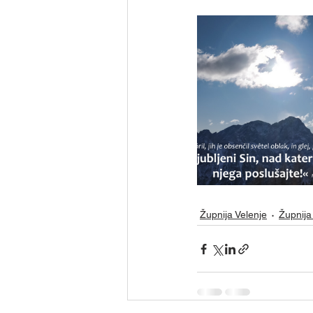
Župnija Velenje
Župnija 