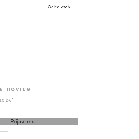
Ogled vseh
na novice
aslov*
Prijavi me