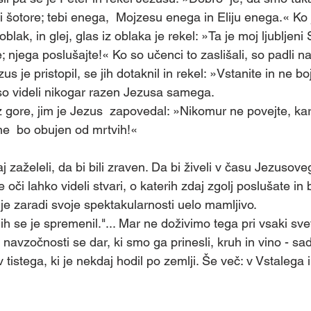
 - Ministranti
Skupina - Martinčki
Skupina - Sv
i šotore; tebi enega,  Mojzesu enega in Eliju enega.« Ko j
 oblak, in glej, glas iz oblaka je rekel: »Ta je moj ljubljeni 
 njega poslušajte!« Ko so učenci to zaslišali, so padli na
lovne a
Skupina - Animatorji
Skupina - Biblična
ezus je pristopil, se jih dotaknil in rekel: »Vstanite in ne b
iso videli nikogar razen Jezusa samega. 
 gore, jim je Jezus  zapovedal: »Nikomur ne povejte, kar 
na - tamladi
Skupina - Prostovoljci za kavo
ne  bo obujen od mrtvih!« 
aj zaželeli, da bi bili zraven. Da bi živeli v času Jezuso
e oči lahko videli stvari, o katerih zdaj zgolj poslušate in
 je zaradi svoje spektakularnosti uelo mamljivo.
ih se je spremenil."... Mar ne doživimo tega pri vsaki sve
 navzočnosti se dar, ki smo ga prinesli, kruh in vino - sad
 tistega, ki je nekdaj hodil po zemlji. Še več: v Vstalega i