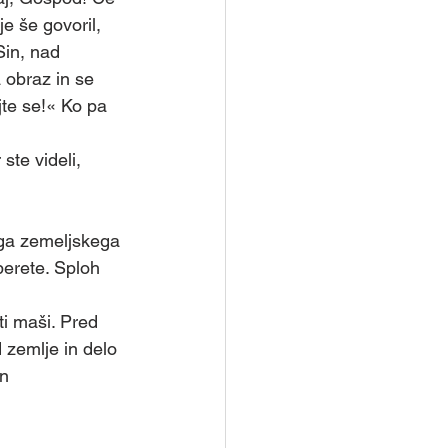
etopisemske urice
e še govoril, 
Sin, nad 
 obraz in se 
Skupina - Kateheti
ojte se!« Ko pa 
ste videli, 
vega zemeljskega 
 berete. Sploh 
ti maši. Pred 
 zemlje in delo 
n 