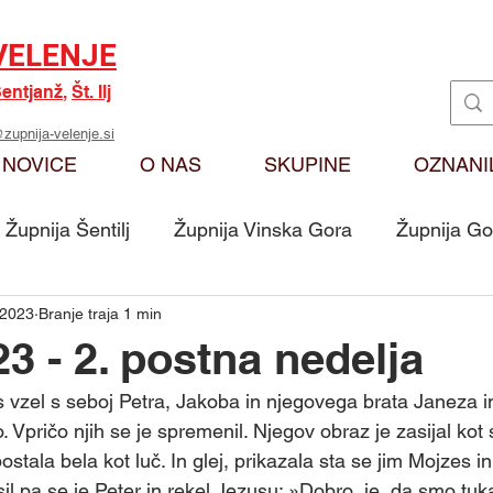
VELENJE
entjanž
,
Št. Ilj
zupnija-velenje.si
NOVICE
O NAS
SKUPINE
OZNANI
Župnija Šentilj
Župnija Vinska Gora
Župnija Go
 2023
Branje traja 1 min
Oznanila
Karitas
Moj odmev na Božjo bese
3 - 2. postna nedelja
 vzel s seboj Petra, Jakoba in njegovega brata Janeza in 
Skupina - Ključarji Sv. Martin
Skupina - Pritrkovalci 
 Vpričo njih se je spremenil. Njegov obraz je zasijal kot 
stala bela kot luč. In glej, prikazala sta se jim Mojzes in E
sil pa se je Peter in rekel Jezusu: »Dobro  je, da smo tu