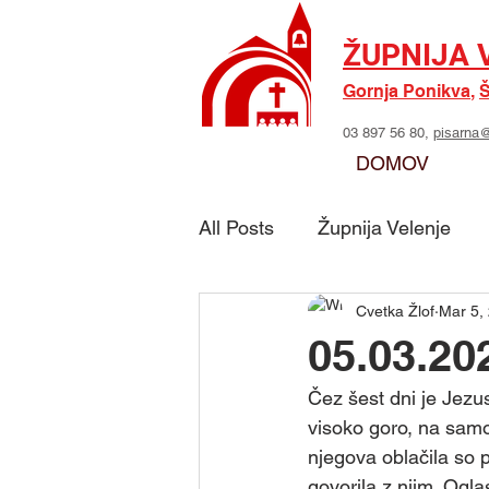
ŽUPNIJA 
Gornja Ponikva
,
Š
03 897 56 80,
pisarna@
DOMOV
All Posts
Župnija Velenje
Cvetka Žlof
Mar 5,
Skupina - Možje sv. Jožefa
05.03.202
Čez šest dni je Jezus
Skupina - Marijino delo
visoko goro, na samo.
njegova oblačila so po
govorila z njim. Ogla