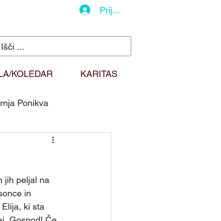
Prijava
LA/KOLEDAR
KARITAS
rnja Ponikva
do
Duhovna misel
jih peljal na 
Sv. Martin
sonce in 
lija, ki sta 
kaj, Gospod! Če 