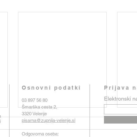
Osnovni podatki
Prijava 
Elektronski n
03 897 56 80
Šmarška cesta 2,
3320 Velenje
n
pisarna@zupnija-velenje.si
i
Odgovorna oseba: