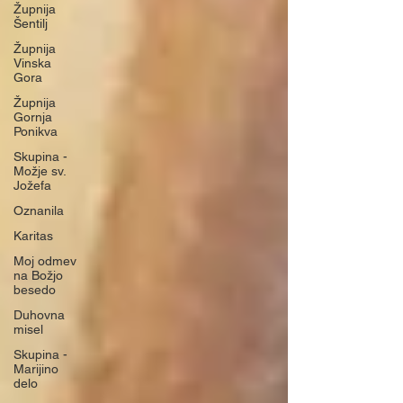
Župnija
Šentilj
Župnija
Vinska
Gora
Župnija
Gornja
Ponikva
Skupina -
Možje sv.
Jožefa
Oznanila
Karitas
Moj odmev
na Božjo
besedo
Duhovna
misel
Skupina -
Marijino
delo