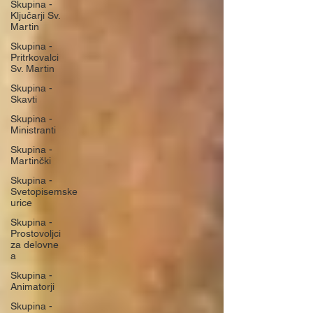
Skupina -
Ključarji Sv.
Martin
Skupina -
Pritrkovalci
Sv. Martin
Skupina -
Skavti
Skupina -
Ministranti
Skupina -
Martinčki
Skupina -
Svetopisemske
urice
Skupina -
Prostovoljci
za delovne
a
Skupina -
Animatorji
Skupina -