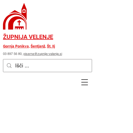
ŽUPNIJA VELENJE
Gornja Ponikva
,
Šentjanž
,
Št. Ilj
03 897 56 80
,
pisarna@zupnija-velenje.si