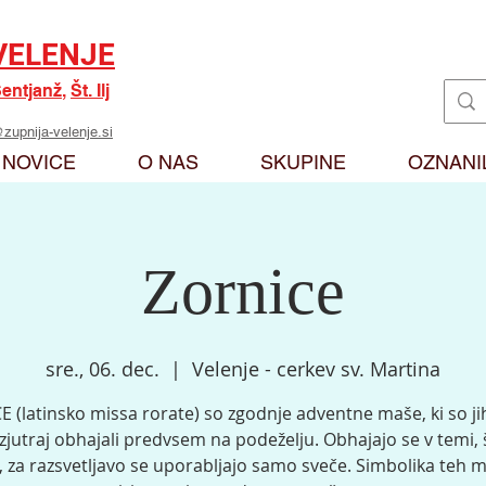
VELENJE
entjanž
,
Št. Ilj
zupnija-velenje.si
NOVICE
O NAS
SKUPINE
OZNANI
Zornice
sre., 06. dec.
  |  
Velenje - cerkev sv. Martina
 (latinsko missa rorate) so zgodnje adventne maše, ki so ji
zjutraj obhajali predvsem na podeželju. Obhajajo se v temi,
, za razsvetljavo se uporabljajo samo sveče. Simbolika teh m