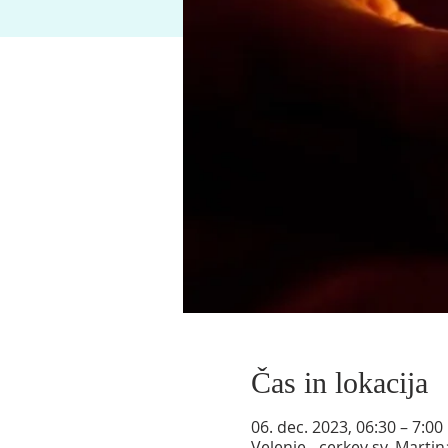
Čas in lokacija
06. dec. 2023, 06:30 – 7:00
Velenje - cerkev sv. Marti