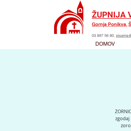
ŽUPNIJA 
Gornja Ponikva
,
Š
03 897 56 80,
pisarna@
DOMOV
ZORNICE
zgodaj 
zoro