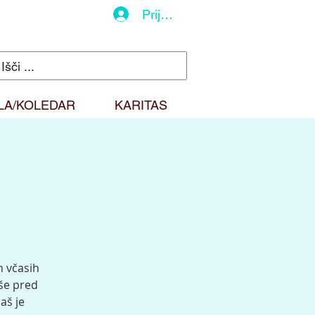
Prijava
LA/KOLEDAR
KARITAS
h včasih
 še pred
aš je