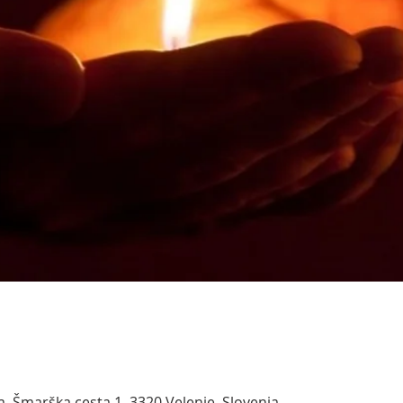
na, Šmarška cesta 1, 3320 Velenje, Slovenia