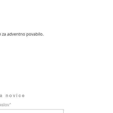
ce za adventno povabilo.
na novice
aslov*