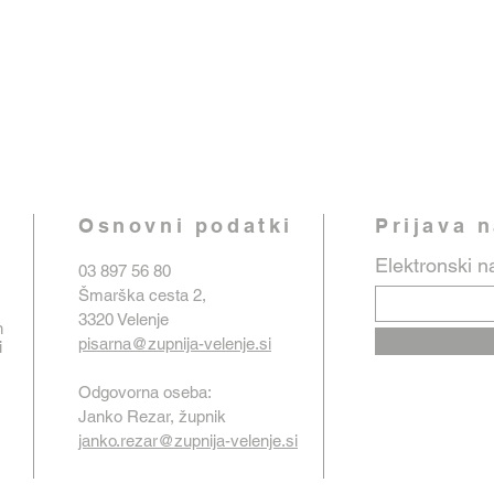
Osnovni podatki
Prijava 
Elektronski n
03 897 56 80
Šmarška cesta 2,
3320 Velenje
n
pisarna@zupnija-velenje.si
i
Odgovorna oseba:
Janko Rezar, župnik
janko.rezar@zupnija-velenje.si