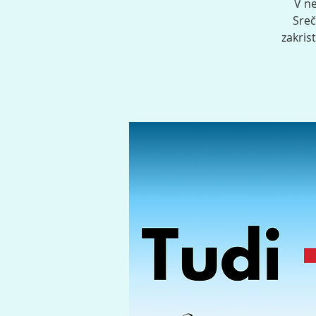
V ne
Sreč
zakris