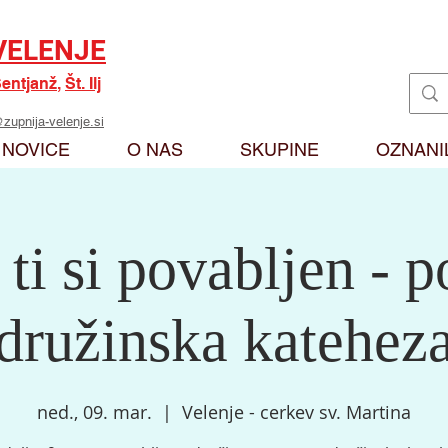
VELENJE
entjanž
,
Št. Ilj
zupnija-velenje.si
NOVICE
O NAS
SKUPINE
OZNANI
 ti si povabljen - p
družinska katehez
ned., 09. mar.
  |  
Velenje - cerkev sv. Martina