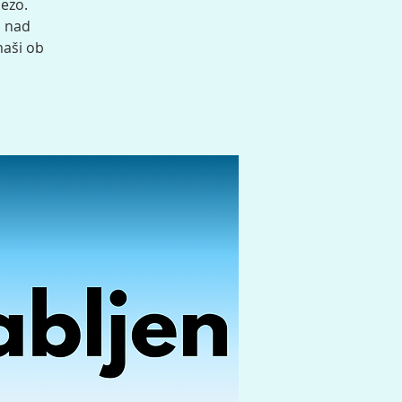
hezo.
i nad
maši ob