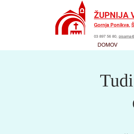
ŽUPNIJA 
Gornja Ponikva
,
Š
03 897 56 80,
pisarna@
DOMOV
Tudi