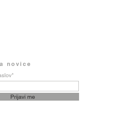
na novice
aslov*
Prijavi me