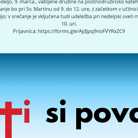
deljo, 9. marca., vabljene družine na postnodružinsko kate
anje bo pri Sv. Martinu od 9. do 12. ure, z začetkom v učilnic
tijo; v srečanje je vključena tudi udeležba pri nedeljski sveti 
10. uri.
Prijavnica: https://forms.gle/AjdJpq9noFVYRxZC9