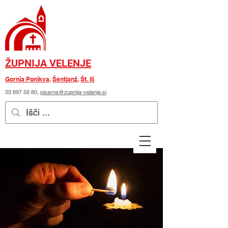
ŽUPNIJA VELENJE
Gornja Ponikva
,
Šentjanž
,
Št. Ilj
03 897 56 80
,
pisarna@zupnija-velenje.si