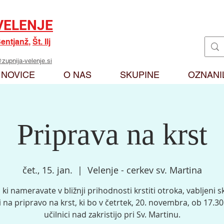
VELENJE
entjanž
,
Št. Ilj
zupnija-velenje.si
NOVICE
O NAS
SKUPINE
OZNANI
Priprava na krst
čet., 15. jan.
  |  
Velenje - cerkev sv. Martina
, ki nameravate v bližnji prihodnosti krstiti otroka, vabljeni s
i na pripravo na krst, ki bo v četrtek, 20. novembra, ob 17.30 
učilnici nad zakristijo pri Sv. Martinu.