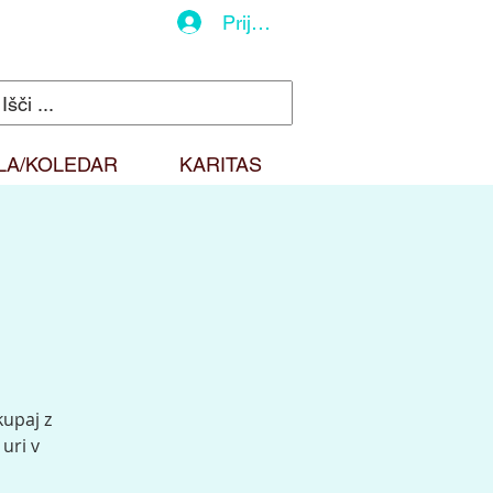
Prijava
LA/KOLEDAR
KARITAS
kupaj z
uri v