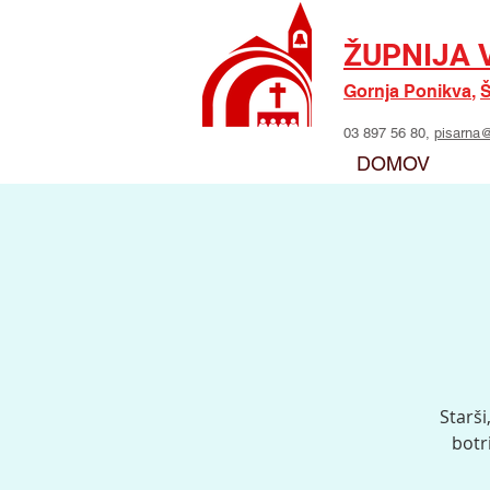
ŽUPNIJA 
Gornja Ponikva
,
Š
03 897 56 80,
pisarna@
DOMOV
Starši
botr