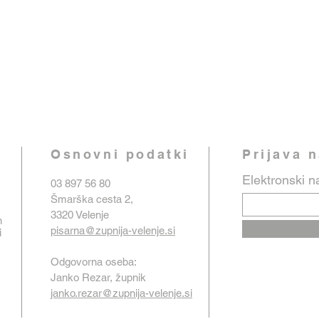
Osnovni podatki
Prijava 
Elektronski n
03 897 56 80
Šmarška cesta 2,
3320 Velenje
n
pisarna@zupnija-velenje.si
i
Odgovorna oseba:
Janko Rezar, župnik
janko.rezar@zupnija-velenje.si