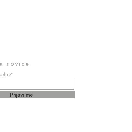
na novice
aslov*
Prijavi me