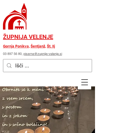
ŽUPNIJA VELENJE
Gornja Ponikva
,
Šentjanž
,
Št. Ilj
03 897 56 80
,
pisarna@zupnija-velenje.si