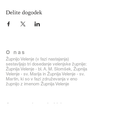
Delite dogodek
O nas
Župnijo Velenje (v fazi nastajanja)
sestavljajo tri dosedanje velenjske župnije:
Župnija Velenje - bl. A. M. Slomšek, Župnija
Velenje - sv. Marija in Župnija Velenje - sv.
Martin, ki so v fazi združevanja v eno
župnijo z imenom Župnija Velenje
Osnovni podatki
03 897 56 80
Šmarška cesta 2,
3320 Velenje