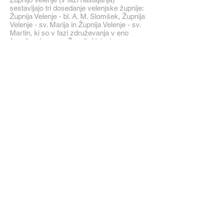
sestavljajo tri dosedanje velenjske župnije:
Župnija Velenje - bl. A. M. Slomšek, Župnija
Velenje - sv. Marija in Župnija Velenje - sv.
Martin, ki so v fazi združevanja v eno
župnijo z imenom Župnija Velenje
Osnovni podatki
03 897 56 80
Šmarška cesta 2,
3320 Velenje
pisarna@zupnija-velenje.si
Odgovorna oseba:
Janko Rezar, župnik
janko.rezar@zupnija-velenje.si
Prijava na novice
Elektronski naslov*