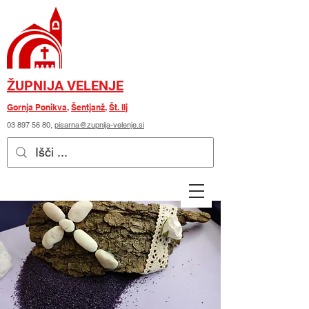
ŽUPNIJA VELENJE
Gornja Ponikva
,
Šentjanž
,
Št. Ilj
03 897 56 80
,
pisarna@zupnija-velenje.si