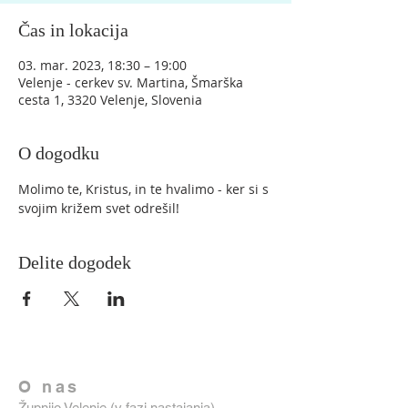
Čas in lokacija
03. mar. 2023, 18:30 – 19:00
Velenje - cerkev sv. Martina, Šmarška
cesta 1, 3320 Velenje, Slovenia
O dogodku
Molimo te, Kristus, in te hvalimo - ker si s 
svojim križem svet odrešil!
Delite dogodek
O nas
Župnijo Velenje (v fazi nastajanja)