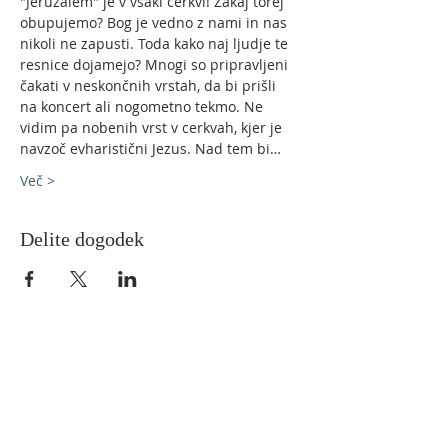
"Jeruzalem" je v vsaki cerkvi! Zakaj torej 
obupujemo? Bog je vedno z nami in nas 
nikoli ne zapusti. Toda kako naj ljudje te 
resnice dojamejo? Mnogi so pripravljeni 
čakati v neskončnih vrstah, da bi prišli 
na koncert ali nogometno tekmo. Ne 
vidim pa nobenih vrst v cerkvah, kjer je 
navzoč evharistični Jezus. Nad tem bi…
Več >
Delite dogodek
O nas
Župnijo Velenje (v fazi nastajanja)
sestavljajo tri dosedanje velenjske župnije:
Župnija Velenje - bl. A. M. Slomšek, Župnija