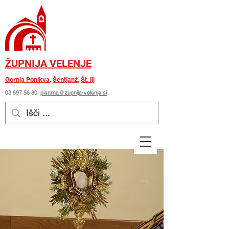
ŽUPNIJA VELENJE
Gornja Ponikva
,
Šentjanž
,
Št. Ilj
03 897 56 80
,
pisarna@zupnija-velenje.si