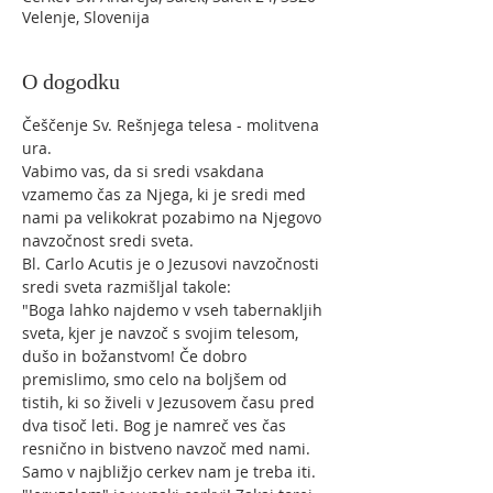
Velenje, Slovenija
O dogodku
Češčenje Sv. Rešnjega telesa - molitvena 
ura.
Vabimo vas, da si sredi vsakdana 
vzamemo čas za Njega, ki je sredi med 
nami pa velikokrat pozabimo na Njegovo 
navzočnost sredi sveta.
Bl. Carlo Acutis je o Jezusovi navzočnosti 
sredi sveta razmišljal takole:
"Boga lahko najdemo v vseh tabernakljih 
sveta, kjer je navzoč s svojim telesom, 
dušo in božanstvom! Če dobro 
premislimo, smo celo na boljšem od 
tistih, ki so živeli v Jezusovem času pred 
dva tisoč leti. Bog je namreč ves čas 
resnično in bistveno navzoč med nami. 
Samo v najbližjo cerkev nam je treba iti. 